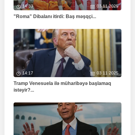
14:33
03 11 2025
"Roma" Dibalanı itirdi: Baş məşqçi...
14:17
03 11 2025
Tramp Venesuela ilə müharibəyə başlamaq
istəyir?...