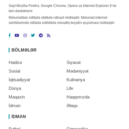
Sayt Mozilla Firefox, Google Chrome, Opera və Internet Explorer 8 ilə
tam dəstəklənir.
Məlumatdan istifadə etdikdə istinad mütləqdir. Məlumat internet
səhifələrində istifadə edildikdə müvafiq keçidin qoyulması mütləqdir.
BÖLMƏLƏR
Hadisə
Siyasət
Sosial
Mədəniyyət
İqtisadiyyat
Kulinariya
Dünya
Life
Maqazin
Haqqımızda
İdman
Əlaqə
İDMAN
Futbol
Gimnastika