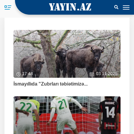
17:48
03 11 2025
İsmayıllıda "Zubrları təbiətimizə...