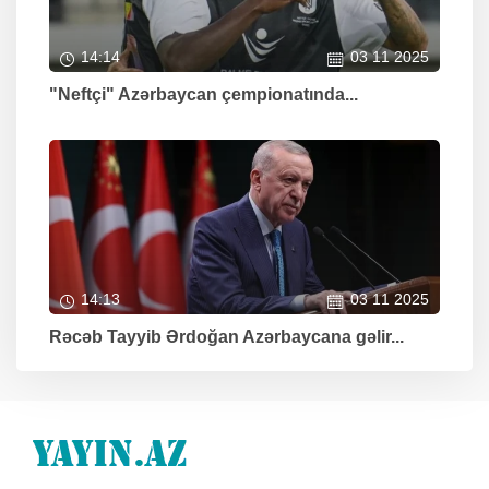
14:14
03 11 2025
"Neftçi" Azərbaycan çempionatında...
14:13
03 11 2025
Rəcəb Tayyib Ərdoğan Azərbaycana gəlir...