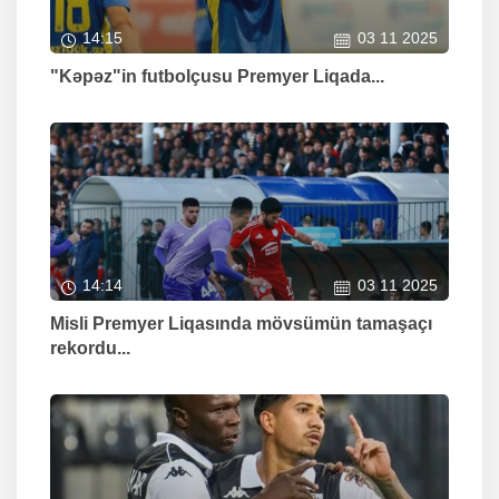
14:15
03 11 2025
"Kəpəz"in futbolçusu Premyer Liqada...
14:14
03 11 2025
Misli Premyer Liqasında mövsümün tamaşaçı
rekordu...