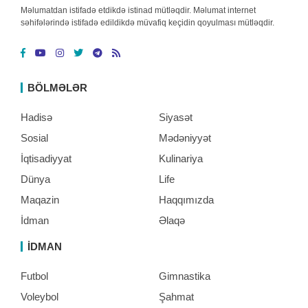
Məlumatdan istifadə etdikdə istinad mütləqdir. Məlumat internet
səhifələrində istifadə edildikdə müvafiq keçidin qoyulması mütləqdir.
BÖLMƏLƏR
Hadisə
Siyasət
Sosial
Mədəniyyət
İqtisadiyyat
Kulinariya
Dünya
Life
Maqazin
Haqqımızda
İdman
Əlaqə
İDMAN
Futbol
Gimnastika
Voleybol
Şahmat