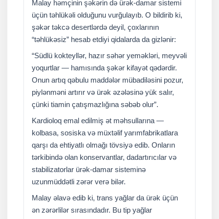
Malay həmçinin şəkərin də ürək-damar sistemi
üçün təhlükəli olduğunu vurğulayıb. O bildirib ki,
şəkər təkcə desertlərdə deyil, çoxlarının
“təhlükəsiz” hesab etdiyi qidalarda da gizlənir:
“Südlü kokteyllər, hazır səhər yeməkləri, meyvəli
yoqurtlar — hamısında şəkər kifayət qədərdir.
Onun artıq qəbulu maddələr mübadiləsini pozur,
piylənməni artırır və ürək əzələsinə yük salır,
çünki tiamin çatışmazlığına səbəb olur”.
Kardioloq emal edilmiş ət məhsullarına —
kolbasa, sosiska və müxtəlif yarımfabrikatlara
qarşı da ehtiyatlı olmağı tövsiyə edib. Onların
tərkibində olan konservantlar, dadartırıcılar və
stabilizatorlar ürək-damar sisteminə
uzunmüddətli zərər verə bilər.
Malay əlavə edib ki, trans yağlar da ürək üçün
ən zərərlilər sırasındadır. Bu tip yağlar