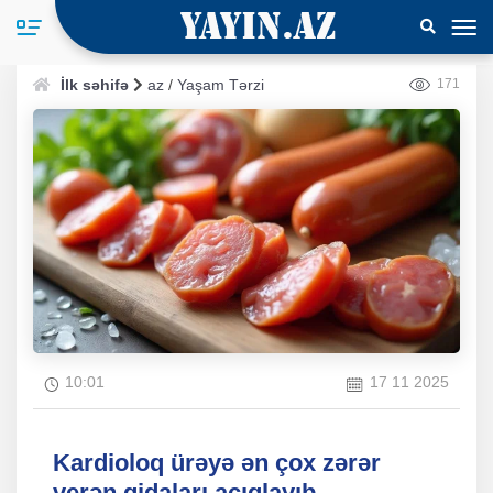
İlk səhifə
az
/
Yaşam Tərzi
171
10:01
17 11 2025
Kardioloq ürəyə ən çox zərər
verən qidaları açıqlayıb