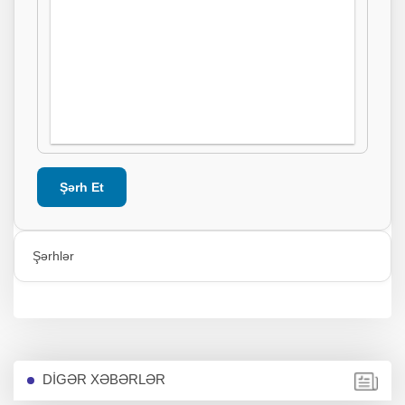
Şərh Et
Şərhlər
DİGƏR XƏBƏRLƏR