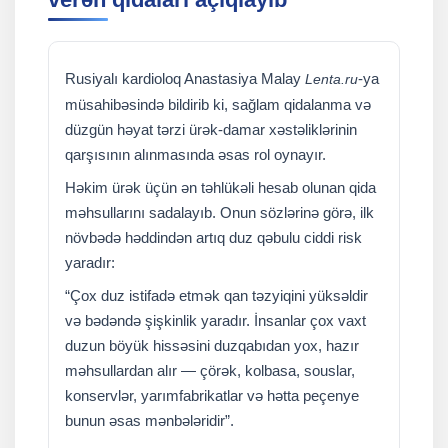
Rusiyalı kardioloq Anastasiya Malay
-ya
Lenta.ru
müsahibəsində bildirib ki, sağlam qidalanma və
düzgün həyat tərzi ürək-damar xəstəliklərinin
qarşısının alınmasında əsas rol oynayır.
Həkim ürək üçün ən təhlükəli hesab olunan qida
məhsullarını sadalayıb. Onun sözlərinə görə, ilk
növbədə həddindən artıq duz qəbulu ciddi risk
yaradır:
“Çox duz istifadə etmək qan təzyiqini yüksəldir
və bədəndə şişkinlik yaradır. İnsanlar çox vaxt
duzun böyük hissəsini duzqabıdan yox, hazır
məhsullardan alır — çörək, kolbasa, souslar,
konservlər, yarımfabrikatlar və hətta peçenye
bunun əsas mənbələridir”.