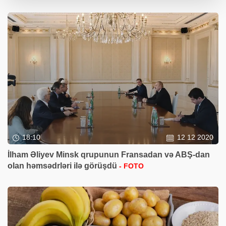
18:10
12 12 2020
İlham Əliyev Minsk qrupunun Fransadan və ABŞ-dan
olan həmsədrləri ilə görüşdü
- FOTO