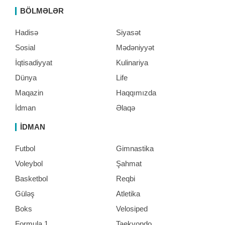
BÖLMƏLƏR
Hadisə
Siyasət
Sosial
Mədəniyyət
İqtisadiyyat
Kulinariya
Dünya
Life
Maqazin
Haqqımızda
İdman
Əlaqə
İDMAN
Futbol
Gimnastika
Voleybol
Şahmat
Basketbol
Reqbi
Güləş
Atletika
Boks
Velosiped
Formula 1
Taekvondo