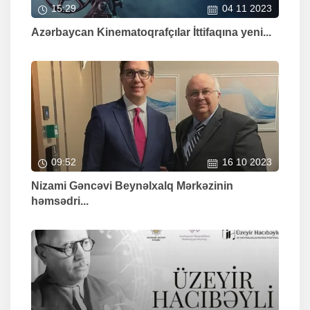
15:29
04 11 2023
Azərbaycan Kinematoqrafçılar İttifaqına yeni...
09:52
16 10 2023
Nizami Gəncəvi Beynəlxalq Mərkəzinin
həmsədri...