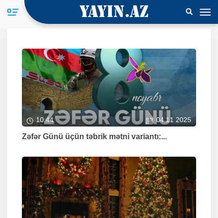
10:44
04 11 2025
Zəfər Günü üçün təbrik mətni variantı:...