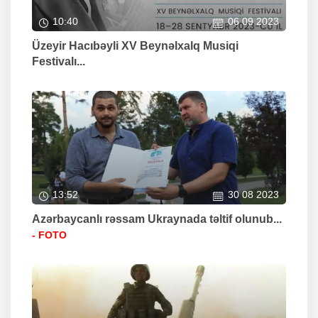
10:40
06 09 2023
Üzeyir Hacıbəyli XV Beynəlxalq Musiqi
Festivalı...
13:52
30 08 2023
Azərbaycanlı rəssam Ukraynada təltif olunub...
- FOTO