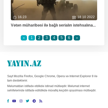
16:23
18 10 2022
Vətən müharibəsi ilə bağlı serialın istehsalına...
1
2
3
4
5
6
<
>
Sayt Mozilla Firefox, Google Chrome, Opera və Internet Explorer 8 ilə
tam dəstəklənir.
Məlumatdan istifadə etdikdə istinad mütləqdir. Məlumat internet
səhifələrində istifadə edildikdə müvafiq keçidin qoyulması mütləqdir.