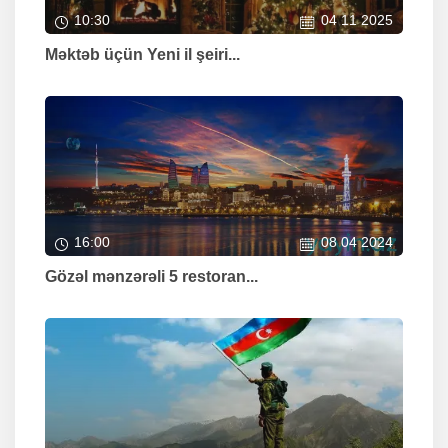
10:30
04 11 2025
Məktəb üçün Yeni il şeiri...
16:00
08 04 2024
Gözəl mənzərəli 5 restoran...