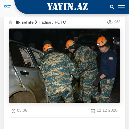
İlk səhifə
Hadisə
/
FOTO
958
03:06
11 12 2020