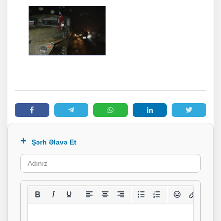
Şərh Əlavə Et