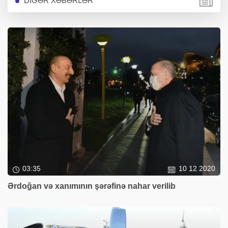
DİGƏR XƏBƏRLƏR
03:35
10 12 2020
Ərdoğan və xanımının şərəfinə nahar verilib