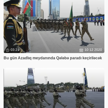
03:21
10 12 2020
Bu gün Azadlıq meydanında Qələbə paradı keçiriləcək