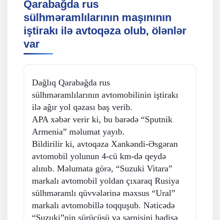
Qarabağda rus
sülhməramlılarının maşınının
iştirakı ilə avtoqəza olub, ölənlər
var
Dağlıq Qarabağda rus
sülhməramlılarının avtomobilinin iştirakı
ilə ağır yol qəzası baş verib.
APA xəbər verir ki, bu barədə “Sputnik
Armenia” məlumat yayıb.
Bildirilir ki, avtoqəza Xankəndi-Əsgəran
avtomobil yolunun 4-cü km-də qeydə
alınıb. Məlumata görə, “Suzuki Vitara”
markalı avtomobil yoldan çıxaraq Rusiya
sülhməramlı qüvvələrinə məxsus “Ural”
markalı avtomobillə toqquşub. Nəticədə
“Suzuki”nin sürücüsü və sərnişini hadisə