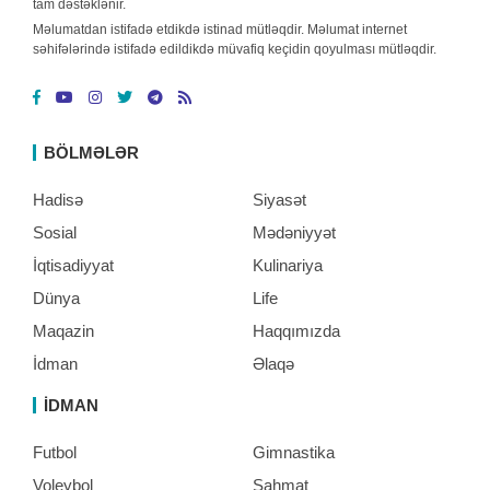
tam dəstəklənir.
Məlumatdan istifadə etdikdə istinad mütləqdir. Məlumat internet
səhifələrində istifadə edildikdə müvafiq keçidin qoyulması mütləqdir.
BÖLMƏLƏR
Hadisə
Siyasət
Sosial
Mədəniyyət
İqtisadiyyat
Kulinariya
Dünya
Life
Maqazin
Haqqımızda
İdman
Əlaqə
İDMAN
Futbol
Gimnastika
Voleybol
Şahmat