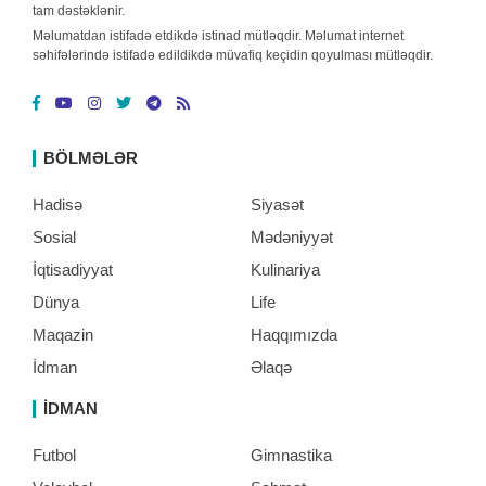
tam dəstəklənir.
Məlumatdan istifadə etdikdə istinad mütləqdir. Məlumat internet
səhifələrində istifadə edildikdə müvafiq keçidin qoyulması mütləqdir.
BÖLMƏLƏR
Hadisə
Siyasət
Sosial
Mədəniyyət
İqtisadiyyat
Kulinariya
Dünya
Life
Maqazin
Haqqımızda
İdman
Əlaqə
İDMAN
Futbol
Gimnastika