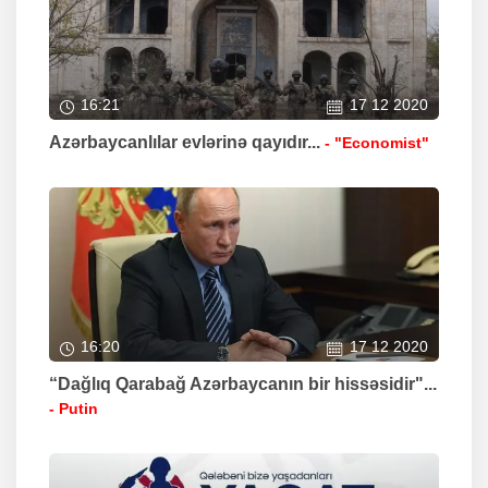
16:21
17 12 2020
Azərbaycanlılar evlərinə qayıdır...
- "Economist"
16:20
17 12 2020
“Dağlıq Qarabağ Azərbaycanın bir hissəsidir"...
- Putin