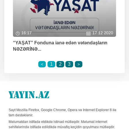
16:17
17 12 2020
“YAŞAT” Fonduna ianə edən vətəndaşların
NƏZƏRİNƏ...
1
2
3
<
>
Sayt Mozilla Firefox, Google Chrome, Opera və Internet Explorer 8 ilə
tam dəstəklənir.
Məlumatdan istifadə etdikdə istinad mütləqdir. Məlumat internet
səhifələrində istifadə edildikdə müvafiq keçidin qoyulması mütləqdir.