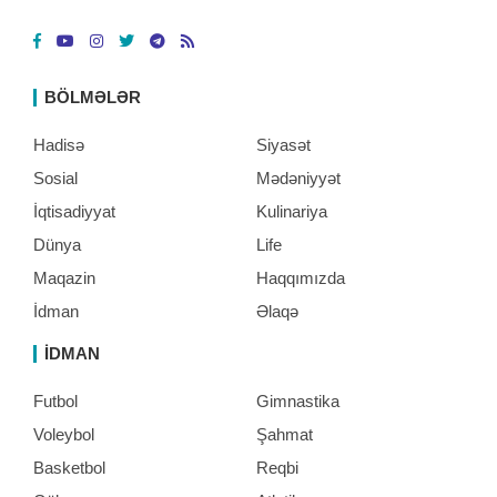
BÖLMƏLƏR
Hadisə
Siyasət
Sosial
Mədəniyyət
İqtisadiyyat
Kulinariya
Dünya
Life
Maqazin
Haqqımızda
İdman
Əlaqə
İDMAN
Futbol
Gimnastika
Voleybol
Şahmat
Basketbol
Reqbi