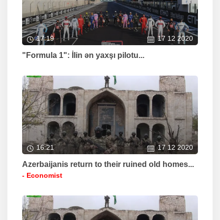
17:19
17 12 2020
"Formula 1": İlin ən yaxşı pilotu...
16:21
17 12 2020
Azerbaijanis return to their ruined old homes...
- Economist