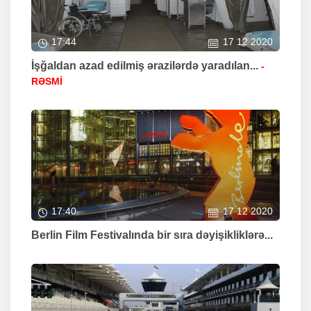
17:44
17 12 2020
İşğaldan azad edilmiş ərazilərdə yaradılan...
-
RƏSMİ
17:40
17 12 2020
Berlin Film Festivalında bir sıra dəyişikliklərə...