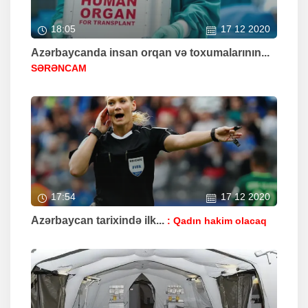
18:05
17 12 2020
Azərbaycanda insan orqan və toxumalarının...
SƏRƏNCAM
17:54
17 12 2020
Azərbaycan tarixində ilk...
: Qadın hakim olacaq