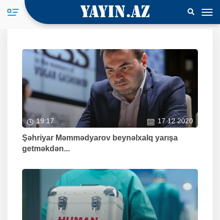
19:17
17 12 2020
Şəhriyar Məmmədyarov beynəlxalq yarışa
getməkdən...