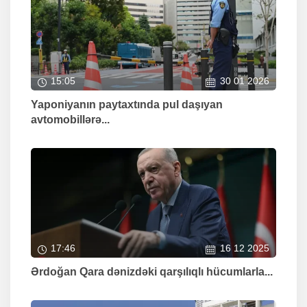
15:05
30 01 2026
Yaponiyanın paytaxtında pul daşıyan
avtomobillərə...
17:46
16 12 2025
Ərdoğan Qara dənizdəki qarşılıqlı hücumlarla...