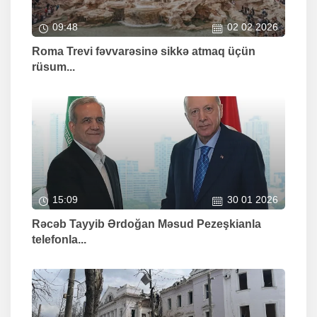
09:48
02 02 2026
Roma Trevi fəvvarəsinə sikkə atmaq üçün
rüsum...
15:09
30 01 2026
Rəcəb Tayyib Ərdoğan Məsud Pezeşkianla
telefonla...