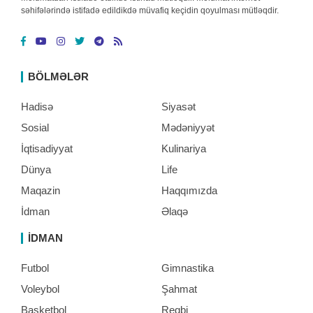
səhifələrində istifadə edildikdə müvafiq keçidin qoyulması mütləqdir.
BÖLMƏLƏR
Hadisə
Siyasət
Sosial
Mədəniyyət
İqtisadiyyat
Kulinariya
Dünya
Life
Maqazin
Haqqımızda
İdman
Əlaqə
İDMAN
Futbol
Gimnastika
Voleybol
Şahmat
Basketbol
Reqbi