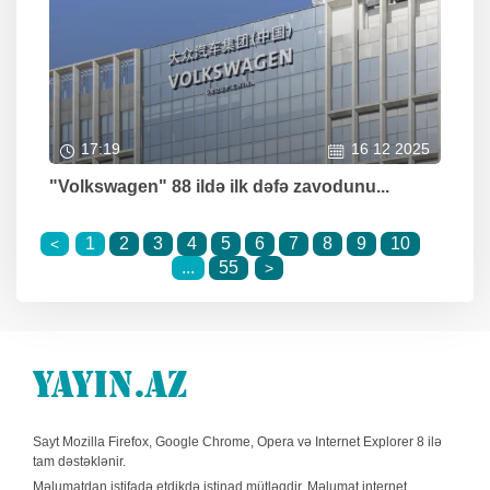
17:19
16 12 2025
"Volkswagen" 88 ildə ilk dəfə zavodunu...
1
2
3
4
5
6
7
8
9
10
<
...
55
>
Sayt Mozilla Firefox, Google Chrome, Opera və Internet Explorer 8 ilə
tam dəstəklənir.
Məlumatdan istifadə etdikdə istinad mütləqdir. Məlumat internet