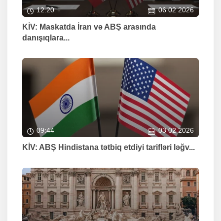
12:20
06 02 2026
KİV: Maskatda İran və ABŞ arasında
danışıqlara...
09:44
03 02 2026
KİV: ABŞ Hindistana tətbiq etdiyi tarifləri ləğv...