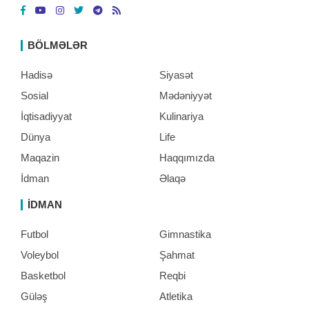
BÖLMƏLƏR
Hadisə
Siyasət
Sosial
Mədəniyyət
İqtisadiyyat
Kulinariya
Dünya
Life
Maqazin
Haqqımızda
İdman
Əlaqə
İDMAN
Futbol
Gimnastika
Voleybol
Şahmat
Basketbol
Reqbi
Güləş
Atletika