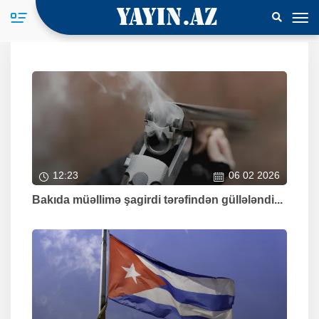
12:23
06 02 2026
Bakıda müəllimə şagirdi tərəfindən güllələndi...