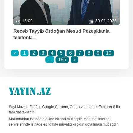
15:09
30 01 2026
Rəcəb Tayyib Ərdoğan Məsud Pezeşkianla
telefonla...
1
2
3
4
5
6
7
8
9
10
<
...
195
>
Sayt Mozilla Firefox, Google Chrome, Opera və Internet Explorer 8 ilə
tam dəstəklənir.
Məlumatdan istifadə etdikdə istinad mütləqdir. Məlumat internet
səhifələrində istifadə edildikdə müvafiq keçidin qoyulması mütləqdir.