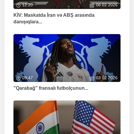
12:20
06 02 2026
KİV: Maskatda İran və ABŞ arasında
danışıqlara...
09:47
03 02 2026
"Qarabağ" fransalı futbolçunun...