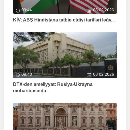
09:44
03 02 2026
KİV: ABŞ Hindistana tətbiq etdiyi tarifləri ləğv...
09:43
03 02 2026
DTX-dən əməliyyat: Rusiya-Ukrayna
müharibəsində...