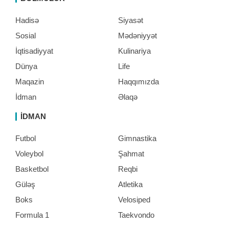
Hadisə
Siyasət
Sosial
Mədəniyyət
İqtisadiyyat
Kulinariya
Dünya
Life
Maqazin
Haqqımızda
İdman
Əlaqə
İDMAN
Futbol
Gimnastika
Voleybol
Şahmat
Basketbol
Reqbi
Güləş
Atletika
Boks
Velosiped
Formula 1
Taekvondo