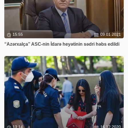
15:55
09 01 2021
“Azərxalça” ASC-nin İdarə heyətinin sədri həbs edildi
13:14
16 12 2020