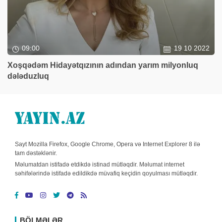
09:00
19 10 2022
Xoşqədəm Hidayətqızının adından yarım milyonluq
dələduzluq
Sayt Mozilla Firefox, Google Chrome, Opera və Internet Explorer 8 ilə
tam dəstəklənir.
Məlumatdan istifadə etdikdə istinad mütləqdir. Məlumat internet
səhifələrində istifadə edildikdə müvafiq keçidin qoyulması mütləqdir.
BÖLMƏLƏR