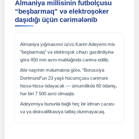
Almaniya millisinin futbolçusu
“beşbarmaq” və elektroşoker
daşıdığı üçün cərimələnib
Almaniya yığmasının üzvü Kərim Adeyemi mis
“beşbarmaq” və elektroşok cihazı gəzdirdiyinə
görə 450 min avro məbləğində cərimə edilib.
nəşrinin məlumatına görə, “Borussiya
Bild
Dortmund”un 23 yaşlı hücumçusu cəriməni
hissə-hissə ödəyəcək — ümumilikdə 60 ödəniş,
hər biri 7 500 avro olmaqla.
Adeyemiyə bununla bağlı heç bir idman cəzası
və ya diskvalifikasiya tətbiq olunmayacaq.