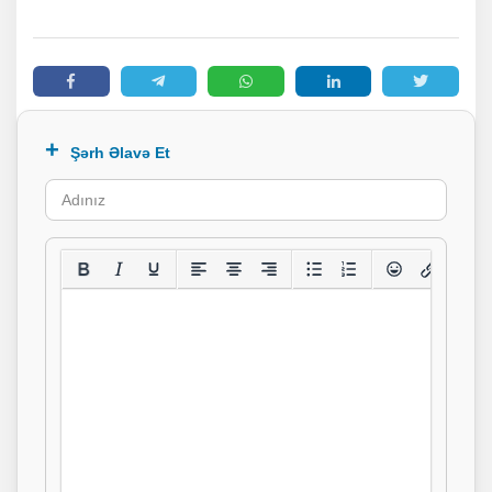
Şərh Əlavə Et