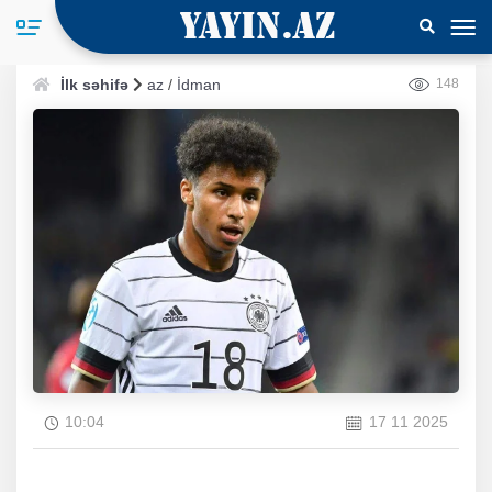
İlk səhifə
az
/
İdman
148
10:04
17 11 2025