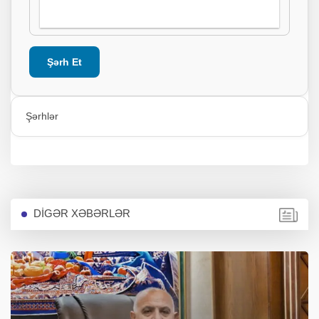
Şərh Et
Şərhlər
DİGƏR XƏBƏRLƏR