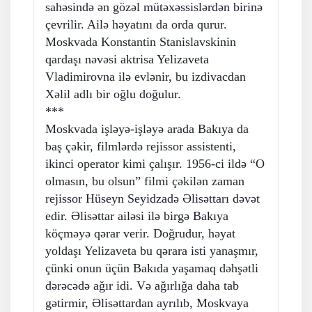
sahəsində ən gözəl mütəxəssislərdən birinə
çevrilir. Ailə həyatını da orda qurur.
Moskvada Konstantin Stanislavskinin
qardaşı nəvəsi aktrisa Yelizaveta
Vladimirovna ilə evlənir, bu izdivacdan
Xəlil adlı bir oğlu doğulur.
***
Moskvada işləyə-işləyə arada Bakıya da
baş çəkir, filmlərdə rejissor assistenti,
ikinci operator kimi çalışır. 1956-ci ildə “O
olmasın, bu olsun” filmi çəkilən zaman
rejissor Hüseyn Seyidzadə Əlisəttarı dəvət
edir. Əlisəttar ailəsi ilə birgə Bakıya
köçməyə qərar verir. Doğrudur, həyat
yoldaşı Yelizaveta bu qərara isti yanaşmır,
çünki onun üçün Bakıda yaşamaq dəhşətli
dərəcədə ağır idi. Və ağırlığa daha tab
gətirmir, Əlisəttardan ayrılıb, Moskvaya