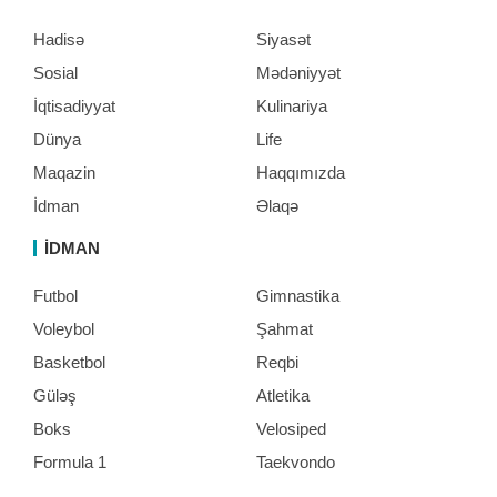
Hadisə
Siyasət
Sosial
Mədəniyyət
İqtisadiyyat
Kulinariya
Dünya
Life
Maqazin
Haqqımızda
İdman
Əlaqə
İDMAN
Futbol
Gimnastika
Voleybol
Şahmat
Basketbol
Reqbi
Güləş
Atletika
Boks
Velosiped
Formula 1
Taekvondo