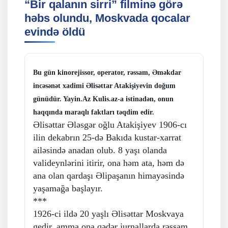
“Bir qalanın sirri” filminə görə
həbs olundu, Moskvada qocalar
evində öldü
Bu gün kinorejissor, operator, rəssam, Əməkdar
incəsənət xadimi Əlisəttar Atakişiyevin doğum
günüdür. Yayin.Az Kulis.az-a istinadən, onun
haqqında maraqlı faktları təqdim edir.
Əlisəttar Ələsgər oğlu Atakişiyev 1906-cı
ilin dekabrın 25-də Bakıda kustar-xarrat
ailəsində anadan olub. 8 yaşı olanda
valideynlərini itirir, ona həm ata, həm də
ana olan qardaşı Əlipaşanın himayəsində
yaşamağa başlayır.
***
1926-ci ildə 20 yaşlı Əlisəttar Moskvaya
gedir, amma ona qədər jurnallarda rəssam