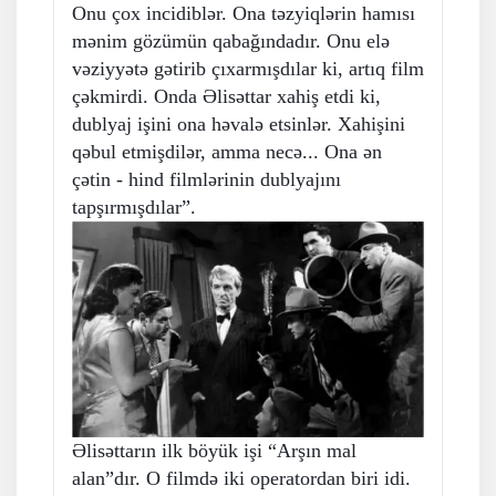
Onu çox incidiblər. Ona təzyiqlərin hamısı
mənim gözümün qabağındadır. Onu elə
vəziyyətə gətirib çıxarmışdılar ki, artıq film
çəkmirdi. Onda Əlisəttar xahiş etdi ki,
dublyaj işini ona həvalə etsinlər. Xahişini
qəbul etmişdilər, amma necə... Ona ən
çətin - hind filmlərinin dublyajını
tapşırmışdılar”.
Əlisəttarın ilk böyük işi “Arşın mal
alan”dır. O filmdə iki operatordan biri idi.