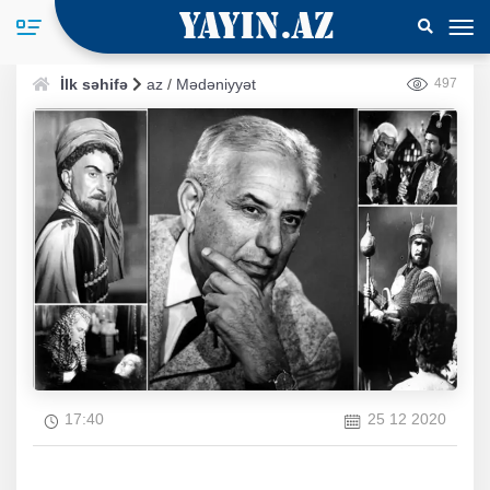
İlk səhifə
az
/
Mədəniyyət
497
17:40
25 12 2020