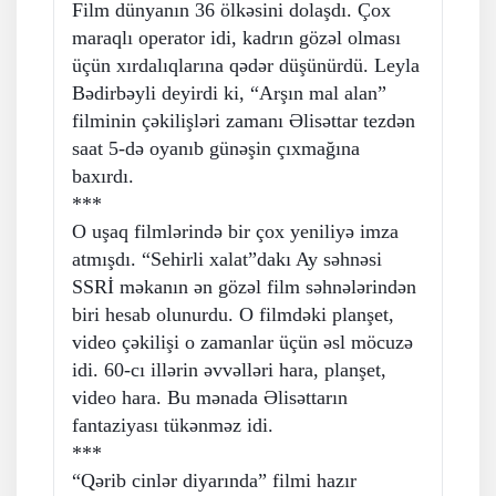
Film dünyanın 36 ölkəsini dolaşdı. Çox
maraqlı operator idi, kadrın gözəl olması
üçün xırdalıqlarına qədər düşünürdü. Leyla
Bədirbəyli deyirdi ki, “Arşın mal alan”
filminin çəkilişləri zamanı Əlisəttar tezdən
saat 5-də oyanıb günəşin çıxmağına
baxırdı.
***
O uşaq filmlərində bir çox yeniliyə imza
atmışdı. “Sehirli xalat”dakı Ay səhnəsi
SSRİ məkanın ən gözəl film səhnələrindən
biri hesab olunurdu. O filmdəki planşet,
video çəkilişi o zamanlar üçün əsl möcuzə
idi. 60-cı illərin əvvəlləri hara, planşet,
video hara. Bu mənada Əlisəttarın
fantaziyası tükənməz idi.
***
“Qərib cinlər diyarında” filmi hazır