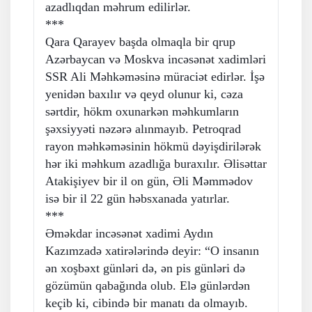
azadlıqdan məhrum edilirlər.
***
Qara Qarayev başda olmaqla bir qrup
Azərbaycan və Moskva incəsənət xadimləri
SSR Ali Məhkəməsinə müraciət edirlər. İşə
yenidən baxılır və qeyd olunur ki, cəza
sərtdir, hökm oxunarkən məhkumların
şəxsiyyəti nəzərə alınmayıb. Petroqrad
rayon məhkəməsinin hökmü dəyişdirilərək
hər iki məhkum azadlığa buraxılır. Əlisəttar
Atakişiyev bir il on gün, Əli Məmmədov
isə bir il 22 gün həbsxanada yatırlar.
***
Əməkdar incəsənət xadimi Aydın
Kazımzadə xatirələrində deyir: “O insanın
ən xoşbəxt günləri də, ən pis günləri də
gözümün qabağında olub. Elə günlərdən
keçib ki, cibində bir manatı da olmayıb.