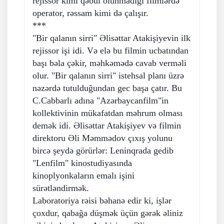
rejissor kimi qəbul olunmadığı filmlərdə
operator, rəssam kimi də çalışır.
***
"Bir qalanın sirri" Əlisəttar Atakişiyevin ilk
rejissor işi idi. Və elə bu filmin ucbatından
başı bəla çəkir, məhkəmədə cavab verməli
olur. "Bir qalanın sirri" istehsal planı üzrə
nəzərdə tutulduğundan gec başa çatır. Bu
C.Cabbarlı adına "Azərbaycanfilm"in
kollektivinin mükafatdan məhrum olması
demək idi. Əlisəttar Atakişiyev və filmin
direktoru Əli Məmmədov çıxış yolunu
bircə şeydə görürlər: Leninqrada gedib
"Lenfilm" kinostudiyasında
kinoplyonkaların emalı işini
sürətləndirmək.
Laboratoriya rəisi bəhanə edir ki, işlər
çoxdur, qabağa düşmək üçün gərək əliniz