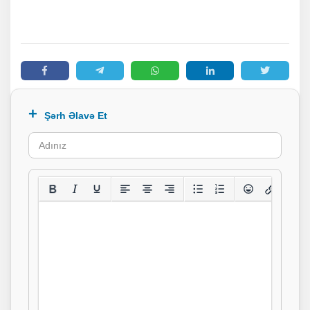
Şərh Əlavə Et