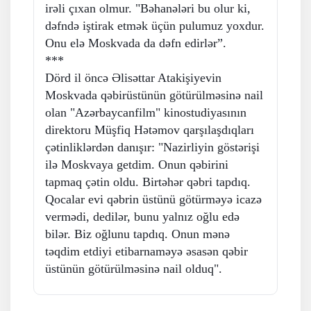
irəli çıxan olmur. "Bəhanələri bu olur ki,
dəfndə iştirak etmək üçün pulumuz yoxdur.
Onu elə Moskvada da dəfn edirlər”.
***
Dörd il öncə Əlisəttar Atakişiyevin
Moskvada qəbirüstünün götürülməsinə nail
olan "Azərbaycanfilm" kinostudiyasının
direktoru Müşfiq Hətəmov qarşılaşdıqları
çətinliklərdən danışır: "Nazirliyin göstərişi
ilə Moskvaya getdim. Onun qəbirini
tapmaq çətin oldu. Birtəhər qəbri tapdıq.
Qocalar evi qəbrin üstünü götürməyə icazə
vermədi, dedilər, bunu yalnız oğlu edə
bilər. Biz oğlunu tapdıq. Onun mənə
təqdim etdiyi etibarnaməyə əsasən qəbir
üstünün götürülməsinə nail olduq".