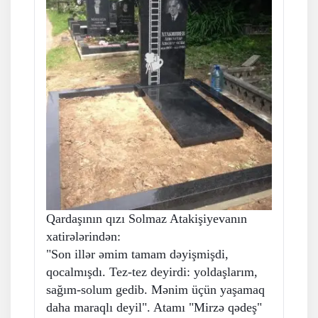
Qardaşının qızı Solmaz Atakişiyevanın
xatirələrindən:
"Son illər əmim tamam dəyişmişdi,
qocalmışdı. Tez-tez deyirdi: yoldaşlarım,
sağım-solum gedib. Mənim üçün yaşamaq
daha maraqlı deyil". Atamı "Mirzə qədeş"