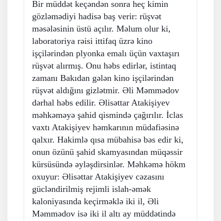
Bir müddət keçəndən sonra heç kimin
gözləmədiyi hadisə baş verir: rüşvət
məsələsinin üstü açılır. Məlum olur ki,
laboratoriya rəisi ittifaq üzrə kino
işçilərindən plyonka emalı üçün vaxtaşırı
rüşvət alırmış. Onu həbs edirlər, istintaq
zamanı Bakıdan gələn kino işçilərindən
rüşvət aldığını gizlətmir. Əli Məmmədov
dərhal həbs edilir. Əlisəttar Atakişiyev
məhkəməyə şahid qismində çağırılır. İclas
vaxtı Atakişiyev həmkarının müdafiəsinə
qalxır. Hakimlə qısa mübahisə bəs edir ki,
onun özünü şahid skamyasından müqəssir
kürsüsündə əyləşdirsinlər. Məhkəmə hökm
oxuyur: Əlisəttar Atakişiyev cəzasını
gücləndirilmiş rejimli islah-əmək
kaloniyasında keçirməklə iki il, Əli
Məmmədov isə iki il altı ay müddətində