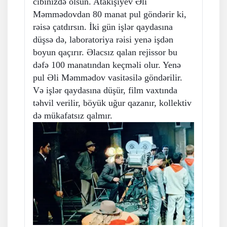
cibinizdə olsun. Atakişiyev Əli
Məmmədovdan 80 manat pul göndərir ki,
rəisə çatdırsın. İki gün işlər qaydasına
düşsə də, laboratoriya rəisi yenə işdən
boyun qaçırır. Əlacsız qalan rejissor bu
dəfə 100 manatından keçməli olur. Yenə
pul Əli Məmmədov vasitəsilə göndərilir.
Və işlər qaydasına düşür, film vaxtında
təhvil verilir, böyük uğur qazanır, kollektiv
də mükafatsız qalmır.