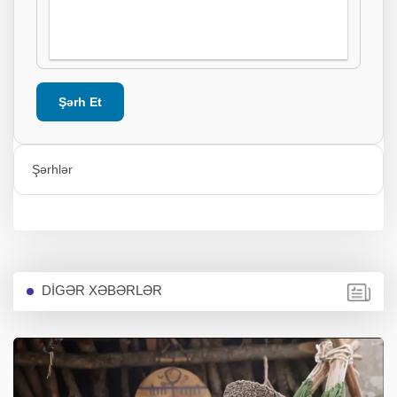
Şərh Et
Şərhlər
DİGƏR XƏBƏRLƏR