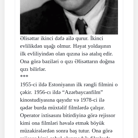
Əlisəttar ikinci dəfə ailə qurur. İkinci
evlilikdən uşağı olmur. Həyat yoldaşının
ilk evliliyindən olan qızına isə atalıq edir.
Ona görə bəziləri o qızı Əlisəttarın doğma
qızı bilirlər.
***
1955-ci ildə Estoniyanın ilk rəngli filmini o
çəkir. 1956-cı ildə “Azərbaycanfilm”
kinostudiyasına qayıdır və 1978-ci ilə
qədər burda müxtəlif filmlərdə çalışır.
Operator ixtisasını bitirdiyinə görə rejissor
kimi ona filmləri həvalə etmək böyük
müzakirələrdən sonra baş tutur. Ona görə