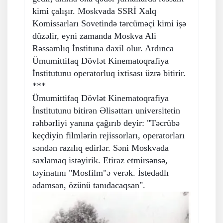
kimi çalışır. Moskvada SSRİ Xalq
Komissarları Sovetində tərcüməçi kimi işə
düzəlir, eyni zamanda Moskva Ali
Rəssamlıq İnstituna daxil olur. Ardınca
Ümumittifaq Dövlət Kinematoqrafiya
İnstitutunu operatorluq ixtisası üzrə bitirir.
***
Ümumittifaq Dövlət Kinematoqrafiya
İnstitutunu bitirən Əlisəttarı universitetin
rəhbərliyi yanına çağırıb deyir: "Təcrübə
keçdiyin filmlərin rejissorları, operatorları
səndən razılıq edirlər. Səni Moskvada
saxlamaq istəyirik. Etiraz etmirsənsə,
təyinatını "Mosfilm"ə verək. İstedadlı
adamsan, özünü tanıdacaqsan".