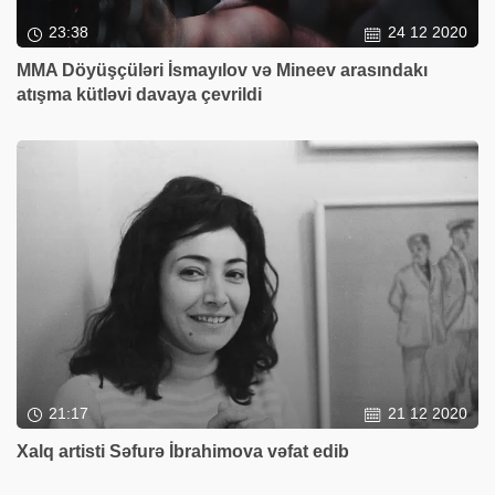
23:38
24 12 2020
MMA Döyüşçüləri İsmayılov və Mineev arasındakı
atışma kütləvi davaya çevrildi
21:17
21 12 2020
Xalq artisti Səfurə İbrahimova vəfat edib