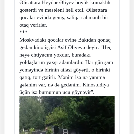
Əlisəttara Heydər Əliyev böyük köməklik
göstərdi və məsələni həll etdi. Əlisəttara
qocalar evində geniş, səliqə-sahmanlı bir
otaq verirlər.
***
Moskvadakı qocalar evinə Bakıdan qonaq
gedən kino işçisi Asif Əliyevə deyir: "Heç
nəyə ehtiyacım yoxdur, buradakı
yoldaşlarım yaxşı adamlardır. Hər gün şam
yeməyində birinin ailəsi göyərti, o birinki
qatıq, tort gətirir. Mənim isə nə yanıma
gələnim var, nə də gedənim. Kinostudiya
üçün isə burnumun ucu göynəyir".