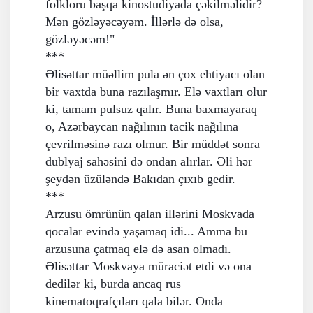
folkloru başqa kinostudiyada çəkilməlidir?
Mən gözləyəcəyəm. İllərlə də olsa,
gözləyəcəm!"
***
Əlisəttar müəllim pula ən çox ehtiyacı olan
bir vaxtda buna razılaşmır. Elə vaxtları olur
ki, tamam pulsuz qalır. Buna baxmayaraq
o, Azərbaycan nağılının tacik nağılına
çevrilməsinə razı olmur. Bir müddət sonra
dublyaj sahəsini də ondan alırlar. Əli hər
şeydən üzüləndə Bakıdan çıxıb gedir.
***
Arzusu ömrünün qalan illərini Moskvada
qocalar evində yaşamaq idi... Amma bu
arzusuna çatmaq elə də asan olmadı.
Əlisəttar Moskvaya müraciət etdi və ona
dedilər ki, burda ancaq rus
kinematoqrafçıları qala bilər. Onda