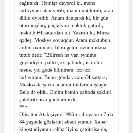
çağırardı. Həmişə deyərdi ki, mənə
tərbiyyəni atan verib, məni oxutdurub, ərəb
dilini öyrədib. Anam danışırdı ki, bir gün
oturmuşduq, poçtalyon məktub gətirdi,
məktub Əlisəttardan idi. Yazırdı ki, Mirzə
qədeş, Moskva soyuqdur. Atam məktubun
ardını oxumadı, fikrə getdi, üzünü mənə
tutub dedi: "Bilirsən nə var, əynimə
geyindiyim palto çox qalındır, isti olur
mənə, yol gedə bilmirəm, tez-tez
tərləyirəm. Bunu göndərəcəm Əlisəttara,
Moskvada şaxta adamın iliklərinə işləyir.
Belə də oldu. Əmim həmin paltoda şəklini
çəkdirib bizə göndərmişdi".
***
Əlisəttar Atakişiyev 1990-cı il oyabrın 7-də
84 yaşında gözlərini əbədi yumur. Xəbər
kinostudiyanın rəhbərliyinə çatdırılsa da,