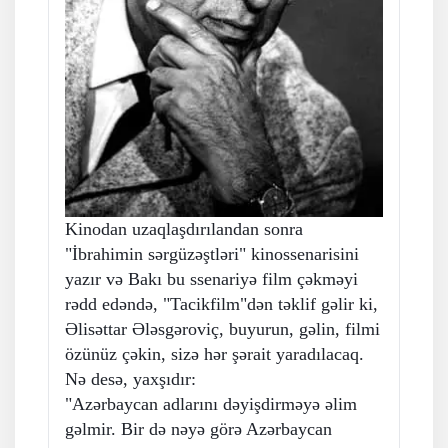
Kinodan uzaqlaşdırılandan sonra
"İbrahimin sərgüzəştləri" kinossenarisini
yazır və Bakı bu ssenariyə film çəkməyi
rədd edəndə, "Tacikfilm"dən təklif gəlir ki,
Əlisəttar Ələsgəroviç, buyurun, gəlin, filmi
özünüz çəkin, sizə hər şərait yaradılacaq.
Nə desə, yaxşıdır:
"Azərbaycan adlarını dəyişdirməyə əlim
gəlmir. Bir də nəyə görə Azərbaycan