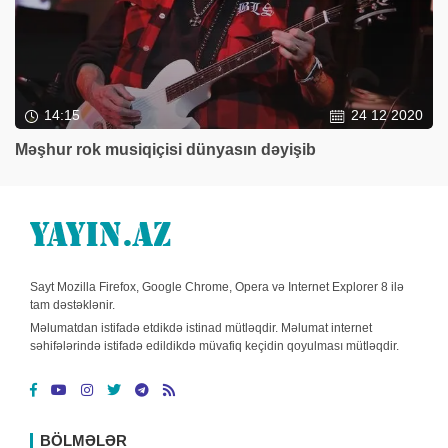
14:15
24 12 2020
Məşhur rok musiqiçisi dünyasın dəyişib
Sayt Mozilla Firefox, Google Chrome, Opera və Internet Explorer 8 ilə
tam dəstəklənir.
Məlumatdan istifadə etdikdə istinad mütləqdir. Məlumat internet
səhifələrində istifadə edildikdə müvafiq keçidin qoyulması mütləqdir.
BÖLMƏLƏR