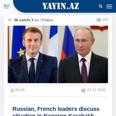
İlk səhifə
en
/
Politics
696
00:26
23 12 2020
Russian, French leaders discuss
situation in Nagorno-Karabakh