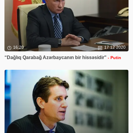
16:20
17 12 2020
“Dağlıq Qarabağ Azərbaycanın bir hissəsidir"
- Putin