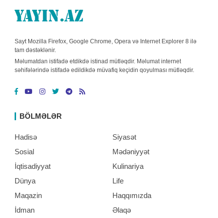
Sayt Mozilla Firefox, Google Chrome, Opera və Internet Explorer 8 ilə
tam dəstəklənir.
Məlumatdan istifadə etdikdə istinad mütləqdir. Məlumat internet
səhifələrində istifadə edildikdə müvafiq keçidin qoyulması mütləqdir.
BÖLMƏLƏR
Hadisə
Siyasət
Sosial
Mədəniyyət
İqtisadiyyat
Kulinariya
Dünya
Life
Maqazin
Haqqımızda
İdman
Əlaqə