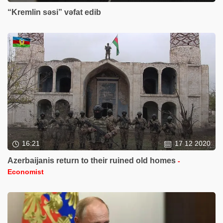
“Kremlin səsi” vəfat edib
16:21
17 12 2020
Azerbaijanis return to their ruined old homes
-
Economist