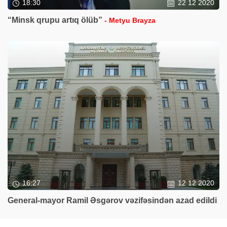
18:30
22 12 2020
“Minsk qrupu artıq ölüb”
- Metyu Brayza
16:27
12 12 2020
General-mayor Ramil Əsgərov vəzifəsindən azad edildi