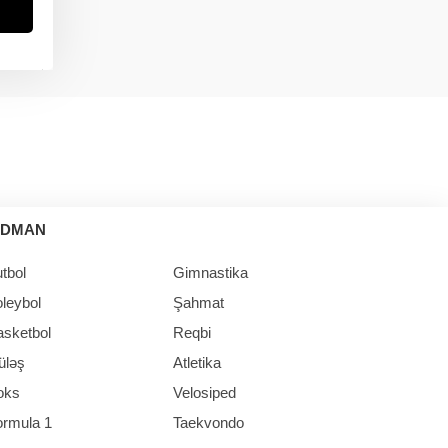
in
İDMAN
tbol
Gimnastika
leybol
Şahmat
asketbol
Reqbi
üləş
Atletika
oks
Velosiped
ormula 1
Taekvondo