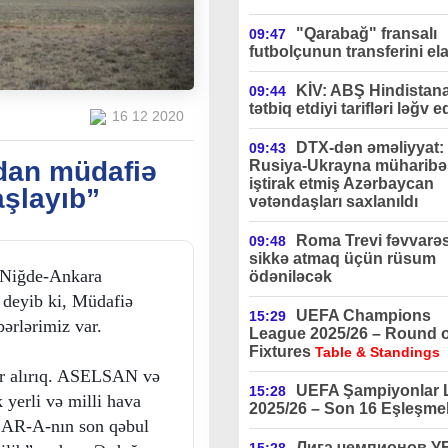
"Qarabağ" fransalı
09:47
futbolçunun transferini ela
KİV: ABŞ Hindistan
09:44
tətbiq etdiyi tarifləri ləğv e
16 12 2020
DTX-dən əməliyyat:
09:43
dan müdafiə
Rusiya-Ukrayna müharibə
iştirak etmiş Azərbaycan
aşlayıb”
vətəndaşları saxlanıldı
Roma Trevi fəvvarə
09:48
sikkə atmaq üçün rüsum
 Niğde-Ankara
ödəniləcək
 deyib ki, Müdafiə
UEFA Champions
15:29
bərlərimiz var.
League 2025/26 – Round o
Fixtures
Table & Standings
ər alırıq. ASELSAN və
UEFA Şampiyonlar L
15:28
yerli və milli hava
2025/26 – Son 16 Eşleşmel
SAR-A-nın son qəbul
Лига чемпионов 