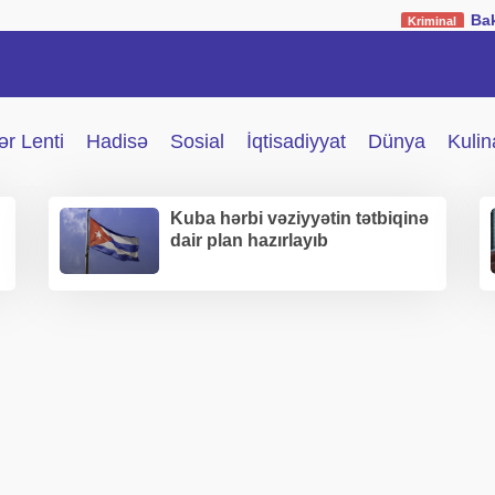
Bakıda müəllimə
Kriminal
r Lenti
Hadisə
Sosial
İqtisadiyyat
Dünya
Kulin
Kuba hərbi vəziyyətin tətbiqinə
dair plan hazırlayıb