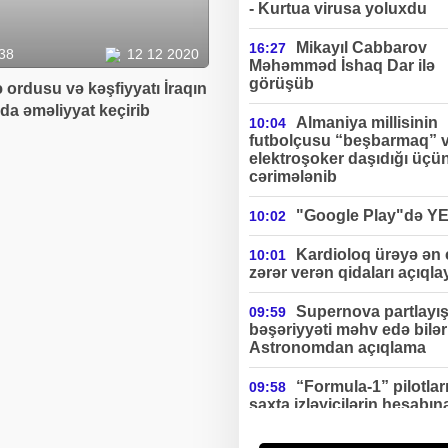
- Kurtua virusa yoluxdu
Mikayıl Cabbarov
16:27
38
12 12 2020
Məhəmməd İshaq Dar ilə
görüşüb
 ordusu və kəşfiyyatı İraqın
da əməliyyat keçirib
Almaniya millisinin
10:04
futbolçusu “beşbarmaq” 
elektroşoker daşıdığı üçü
cərimələnib
"Google Play"də Y
10:02
Kardioloq ürəyə ən
10:01
zərər verən qidaları açıqla
Supernova partlayış
09:59
bəşəriyyəti məhv edə bilə
Astronomdan açıqlama
“Formula-1” pilotlar
09:58
saxta izləyicilərin hesabın
ciddi gəlir əldə edirlər