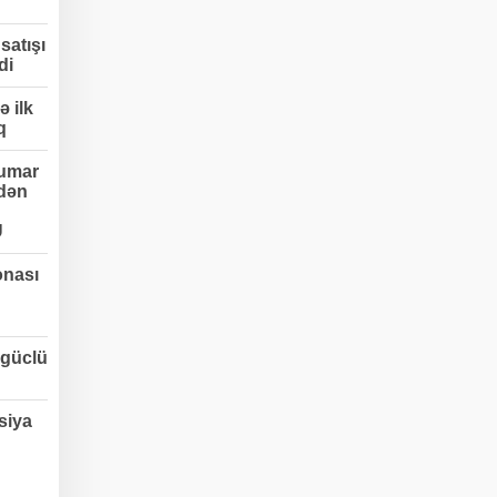
satışı
di
 ilk
q
umar
edən
Ü
onası
 güclü
siya