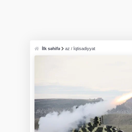
İlk səhifə
az
İqtisadiyyat
/