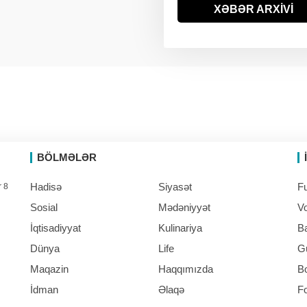
ABŞ-da uçan taksin
XƏBƏR ARXİVİ
09:57
hərbi versiyası ilk dəfə
sınaqdan keçirilib
BÖLMƏLƏR
Hadisə
Siyasət
Fu
r 8
Sosial
Mədəniyyət
Vo
İqtisadiyyat
Kulinariya
B
Dünya
Life
G
Maqazin
Haqqımızda
B
İdman
Əlaqə
F