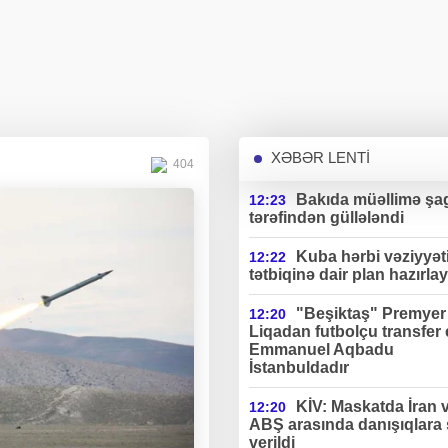
XƏBƏR LENTİ
404
Bakıda müəllimə şag
12:23
tərəfindən güllələndi
Kuba hərbi vəziyyət
12:22
tətbiqinə dair plan hazırlay
"Beşiktaş" Premyer
12:20
Liqadan futbolçu transfer 
Emmanuel Aqbadu
İstanbuldadır
KİV: Maskatda İran 
12:20
ABŞ arasında danışıqlara 
verildi