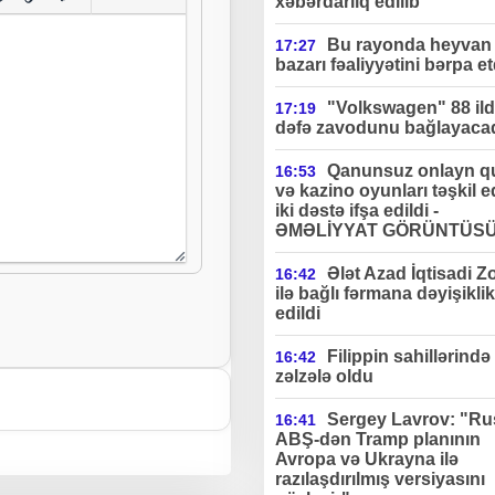
xəbərdarlıq edilib"
Bu rayonda heyvan 
17:27
bazarı fəaliyyətini bərpa et
"Volkswagen" 88 ildə
17:19
dəfə zavodunu bağlayaca
Qanunsuz onlayn q
16:53
və kazino oyunları təşkil 
iki dəstə ifşa edildi -
ƏMƏLİYYAT GÖRÜNTÜS
Ələt Azad İqtisadi Z
16:42
ilə bağlı fərmana dəyişiklik
edildi
Filippin sahillərində
16:42
zəlzələ oldu
Sergey Lavrov: "Ru
16:41
ABŞ-dən Tramp planının
Avropa və Ukrayna ilə
razılaşdırılmış versiyasını