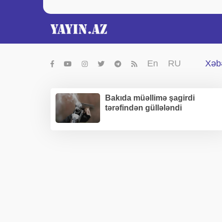
En
RU
Xəbə
Bakıda müəllimə şagirdi
tərəfindən güllələndi