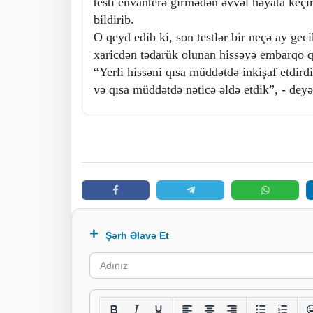
testi envanterə girmədən əvvəl həyata keçi
bildirib.
O qeyd edib ki, son testlər bir neçə ay geci
xaricdən tədarük olunan hissəyə embarqo 
“Yerli hissəni qısa müddətdə inkişaf etdirdi
və qısa müddətdə nəticə əldə etdik”, - deyə
Şərh Əlavə Et