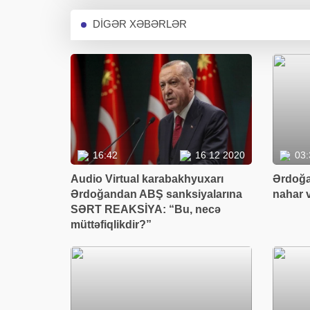
DİGƏR XƏBƏRLƏR
16:42
16 12 2020
03:
Audio Virtual karabakhyuxarı
Ərdoğa
Ərdoğandan ABŞ sanksiyalarına
nahar v
SƏRT REAKSİYA: “Bu, necə
müttəfiqlikdir?”