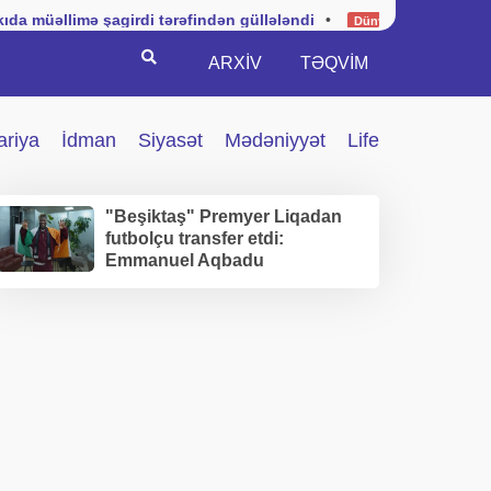
 şagirdi tərəfindən güllələndi
•
Kuba hərbi vəziyyətin tə
Dünya
Search
ARXİV
TƏQVIM
ariya
İdman
Siyasət
Mədəniyyət
Life
"Beşiktaş" Premyer Liqadan
futbolçu transfer etdi:
Emmanuel Aqbadu
İstanbuldadır