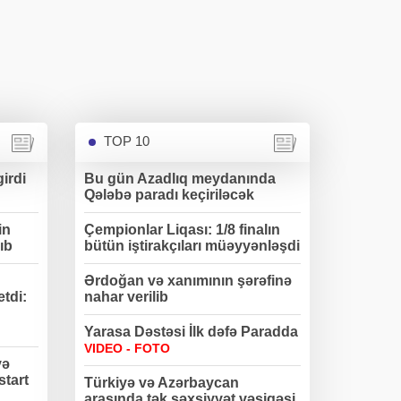
TOP 10
irdi
Bu gün Azadlıq meydanında
Qələbə paradı keçiriləcək
in
Çempionlar Liqası: 1/8 finalın
ıb
bütün iştirakçıları müəyyənləşdi
Ərdoğan və xanımının şərəfinə
etdi:
nahar verilib
Yarasa Dəstəsi İlk dəfə Paradda
VIDEO - FOTO
və
start
Türkiyə və Azərbaycan
arasında tək şəxsiyyət vəsiqəsi