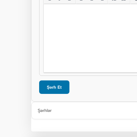
Şərh Et
Şərhlər