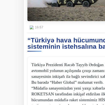
16:57
“Türkiyə hava hücumun
sisteminin istehsalına b
Türkiyə Prezidenti Rəcəb Tayyib Ərdoğan
avtomobil yolunun açılışında çıxışı zamanı
sənayesinin inkişafı ilə bağlı sevindirici xə
Bu barədə “Haber Global” məlumat verib.
“Müdafiə sənayemizdən yeni yaxşı xəbərl
ROKETSAN tərəfindən inkişaf etdirilən ilk 
hücumundan müdafiə raket sistemimiz Hİ