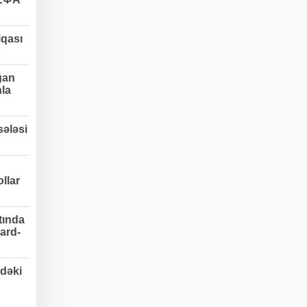
qası
ğan
nla
ələsi
llar
tında
ard-
dəki