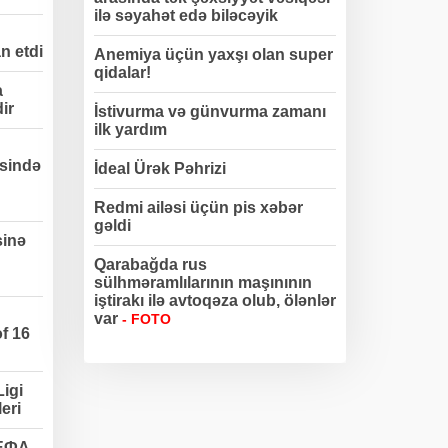
ilə səyahət edə biləcəyik
n etdi
Anemiya üçün yaxşı olan super
qidalar!
a
dir
İstivurma və günvurma zamanı
ilk yardım
sində
İdeal Ürək Pəhrizi
Redmi ailəsi üçün pis xəbər
gəldi
sinə
Qarabağda rus
sülhməramlılarının maşınının
iştirakı ilə avtoqəza olub, ölənlər
var
- FOTO
f 16
igi
eri
УЕФА