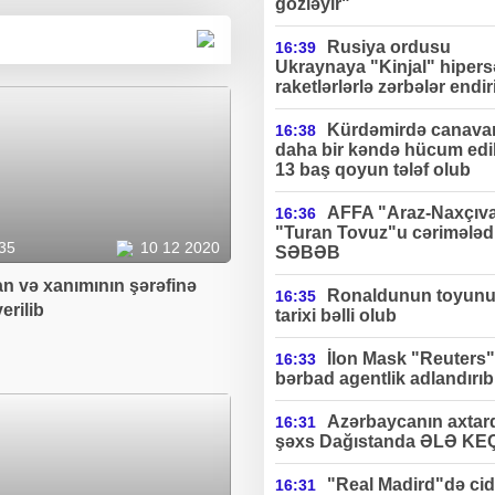
gözləyir"
Rusiya ordusu
16:39
Ukraynaya "Kinjal" hipers
raketlərlərlə zərbələr endir
Kürdəmirdə canavar
16:38
daha bir kəndə hücum edi
13 baş qoyun tələf olub
AFFA "Araz-Naxçıv
16:36
"Turan Tovuz"u cərimələdi
35
10 12 2020
SƏBƏB
n və xanımının şərəfinə
Ronaldunun toyun
16:35
erilib
tarixi bəlli olub
İlon Mask "Reuters"
16:33
bərbad agentlik adlandırıb
Azərbaycanın axtard
16:31
şəxs Dağıstanda ƏLƏ KE
"Real Madird"də cidd
16:31