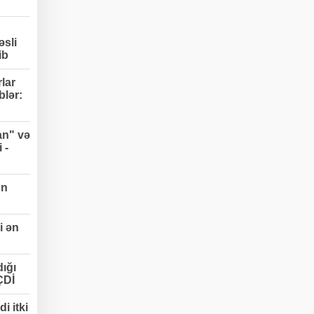
əsli
ib
lar
blər:
an" və
 -
un
i ən
ığı
ÇDİ
i itki