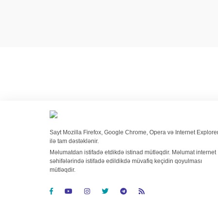
Sayt Mozilla Firefox, Google Chrome, Opera və Internet Explore
ilə tam dəstəklənir.
Məlumatdan istifadə etdikdə istinad mütləqdir. Məlumat internet
səhifələrində istifadə edildikdə müvafiq keçidin qoyulması
mütləqdir.