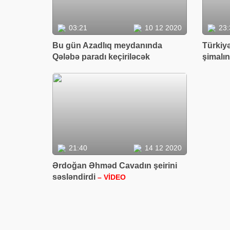
03:21
10 12 2020
23:
Bu gün Azadlıq meydanında
Türkiyə
Qələbə paradı keçiriləcək
şimalın
21:40
14 12 2020
Ərdoğan Əhməd Cavadın şeirini
səsləndirdi
– VİDEO