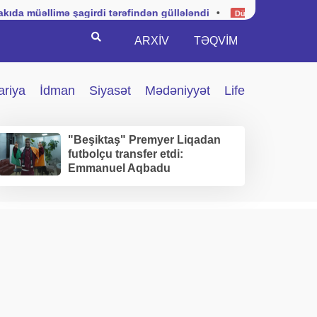
ə şagirdi tərəfindən güllələndi
•
Kuba hərbi vəziyyətin t
Dünya
Search
ARXİV
TƏQVIM
ariya
İdman
Siyasət
Mədəniyyət
Life
"Beşiktaş" Premyer Liqadan
futbolçu transfer etdi:
Emmanuel Aqbadu
İstanbuldadır