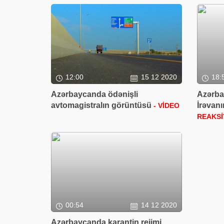
12:00
15 12 2020
18:
Azərbaycanda ödənişli
Azərba
avtomagistralın görüntüsü
İrəvanı
- VİDEO
REAKSİ
00:54
14 12 2020
Azərbaycanda karantin rejimi