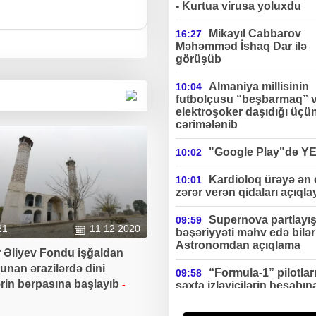
- Kurtua virusa yoluxdu
Mikayıl Cabbarov
16:27
Məhəmməd İshaq Dar ilə
görüşüb
Almaniya millisinin
10:04
futbolçusu “beşbarmaq” 
elektroşoker daşıdığı üçü
cərimələnib
"Google Play"də Y
10:02
Kardioloq ürəyə ən
10:01
zərər verən qidaları açıqla
Supernova partlayış
09:59
21
11 12 2020
bəşəriyyəti məhv edə bilə
Astronomdan açıqlama
 Əliyev Fondu işğaldan
unan ərazilərdə dini
“Formula-1” pilotlar
09:58
ərin bərpasına başlayıb
-
saxta izləyicilərin hesabın
ciddi gəlir əldə edirlər