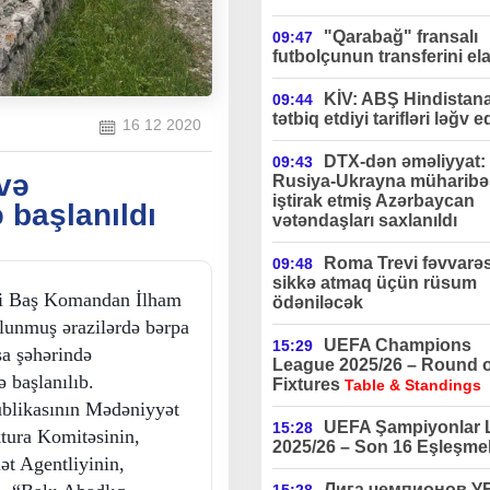
"Qarabağ" fransalı
09:47
futbolçunun transferini ela
KİV: ABŞ Hindistan
09:44
tətbiq etdiyi tarifləri ləğv e
16 12 2020
DTX-dən əməliyyat:
09:43
və
Rusiya-Ukrayna müharibə
iştirak etmiş Azərbaycan
 başlanıldı
vətəndaşları saxlanıldı
Roma Trevi fəvvarə
09:48
sikkə atmaq üçün rüsum
Ali Baş Komandan İlham
ödəniləcək
olunmuş ərazilərdə bərpa
UEFA Champions
15:29
şa şəhərində
League 2025/26 – Round o
 başlanılıb.
Fixtures
Table & Standings
ublikasının Mədəniyyət
UEFA Şampiyonlar L
15:28
ktura Komitəsinin,
2025/26 – Son 16 Eşleşmel
t Agentliyinin,
Лига чемпионов 