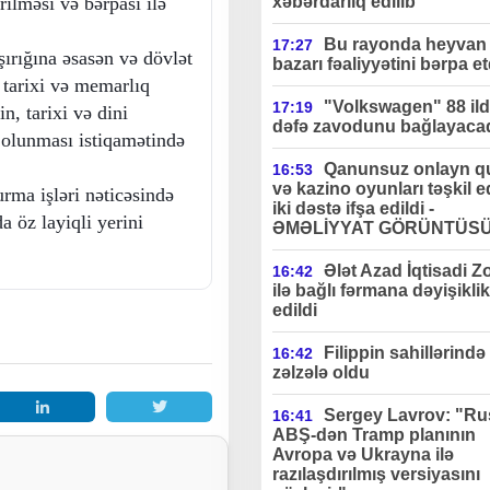
xəbərdarlıq edilib"
rilməsi və bərpası ilə
Bu rayonda heyvan 
17:27
ırığına əsasən və dövlət
bazarı fəaliyyətini bərpa et
m tarixi və memarlıq
"Volkswagen" 88 ildə
17:19
n, tarixi və dini
dəfə zavodunu bağlayaca
a olunması istiqamətində
Qanunsuz onlayn q
16:53
və kazino oyunları təşkil 
rma işləri nəticəsində
iki dəstə ifşa edildi -
a öz layiqli yerini
ƏMƏLİYYAT GÖRÜNTÜS
Ələt Azad İqtisadi Z
16:42
ilə bağlı fərmana dəyişiklik
edildi
Filippin sahillərində
16:42
zəlzələ oldu
Sergey Lavrov: "Ru
16:41
ABŞ-dən Tramp planının
Avropa və Ukrayna ilə
razılaşdırılmış versiyasını