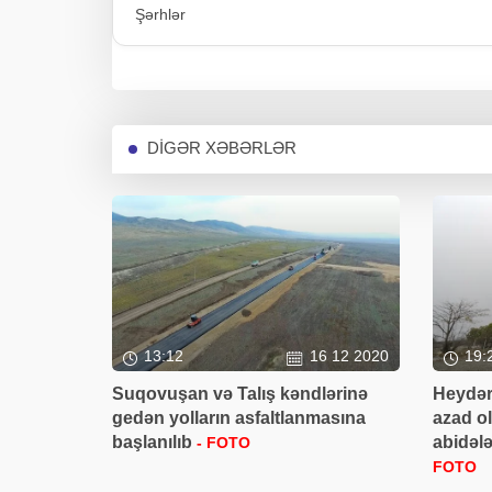
Şərhlər
DİGƏR XƏBƏRLƏR
13:12
16 12 2020
19:
Suqovuşan və Talış kəndlərinə
Heydər
gedən yolların asfaltlanmasına
azad ol
başlanılıb
abidəl
- FOTO
FOTO