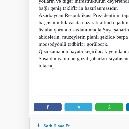
yolların və digər infrastrukturun dəyərləndi
bağlı geniş təkliflərin hazırlanmasıdır.
Azərbaycan Respublikası Prezidentinin tapş
başçısının bilavasitə nəzarəti altında qədi
üslubu qorunub saxlanılmaqla Şuşa şəhərini
abidələrin, muzeylərin planlı şəkildə bərp
məqsədyönlü tədbirlər görüləcək.
Qısa zamanda həyata keçiriləcək yenidənqu
Şuşa dünyanın ən gözəl şəhərləri siyahısınd
tutacaq.
Şərh Əlavə Et