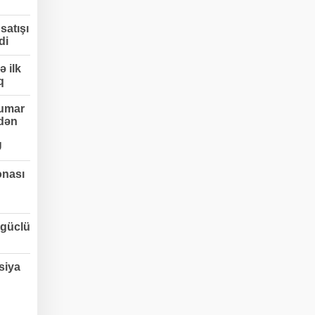
satışı
di
 ilk
q
umar
edən
Ü
onası
 güclü
siya