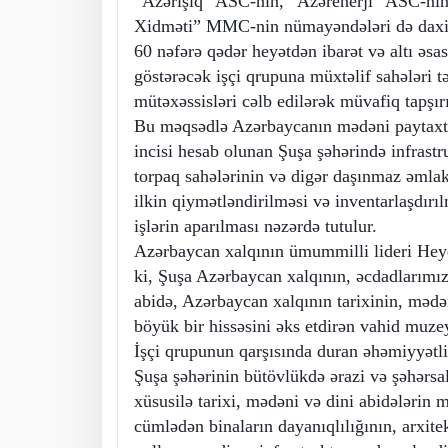
“Azərişıq” ASC-nin, “Azərenerji” ASC-nin
Xidməti” MMC-nin nümayəndələri də daxil 
60 nəfərə qədər heyətdən ibarət və altı əsas
göstərəcək işçi qrupuna müxtəlif sahələri 
mütəxəssisləri cəlb edilərək müvafiq tapşırı
Bu məqsədlə Azərbaycanın mədəni paytaxt
incisi hesab olunan Şuşa şəhərində infrastr
torpaq sahələrinin və digər daşınmaz əmla
ilkin qiymətləndirilməsi və inventarlaşdırı
işlərin aparılması nəzərdə tutulur.
Azərbaycan xalqının ümummilli lideri Heyd
ki, Şuşa Azərbaycan xalqının, əcdadlarımız
abidə, Azərbaycan xalqının tarixinin, mədə
böyük bir hissəsini əks etdirən vahid muzey
İşçi qrupunun qarşısında duran əhəmiyyətli 
Şuşa şəhərinin bütövlükdə ərazi və şəhərsa
xüsusilə tarixi, mədəni və dini abidələrin 
cümlədən binaların dayanıqlılığının, arxit