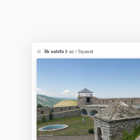
İlk səhifə
az
Siyasət
/