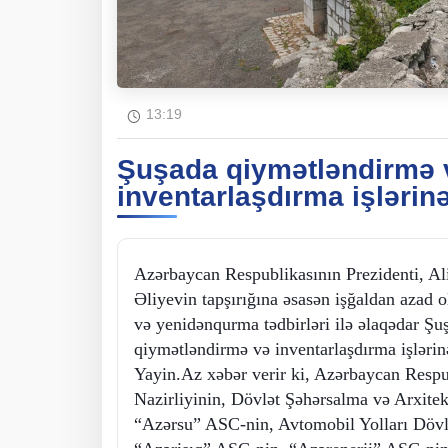
13:19
Şuşada qiymətləndirmə 
inventarlaşdırma işlərinə
Azərbaycan Respublikasının Prezidenti, 
Əliyevin tapşırığına əsasən işğaldan azad 
və yenidənqurma tədbirləri ilə əlaqədar Şu
qiymətləndirmə və inventarlaşdırma işlərinə
Yayin.Az xəbər verir ki, Azərbaycan Resp
Nazirliyinin, Dövlət Şəhərsalma və Arxite
“Azərsu” ASC-nin, Avtomobil Yolları Dövlə