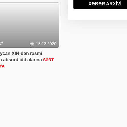
ABŞ-da uçan taksin
XƏBƏR ARXİVİ
09:57
hərbi versiyası ilk dəfə
sınaqdan keçirilib
57
13 12 2020
ycan XİN-dən rəsmi
n absurd iddialarına
SƏRT
YA