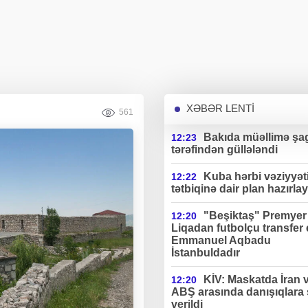
XƏBƏR LENTİ
561
Bakıda müəllimə şag
12:23
tərəfindən güllələndi
Kuba hərbi vəziyyət
12:22
tətbiqinə dair plan hazırlay
"Beşiktaş" Premyer
12:20
Liqadan futbolçu transfer 
Emmanuel Aqbadu
İstanbuldadır
KİV: Maskatda İran 
12:20
ABŞ arasında danışıqlara 
verildi