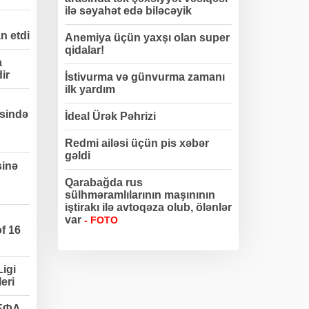
ilə səyahət edə biləcəyik
n etdi
Anemiya üçün yaxşı olan super
qidalar!
a
dir
İstivurma və günvurma zamanı
ilk yardım
sində
İdeal Ürək Pəhrizi
Redmi ailəsi üçün pis xəbər
gəldi
sinə
Qarabağda rus
sülhməramlılarının maşınının
iştirakı ilə avtoqəza olub, ölənlər
var
- FOTO
f 16
igi
eri
УЕФА