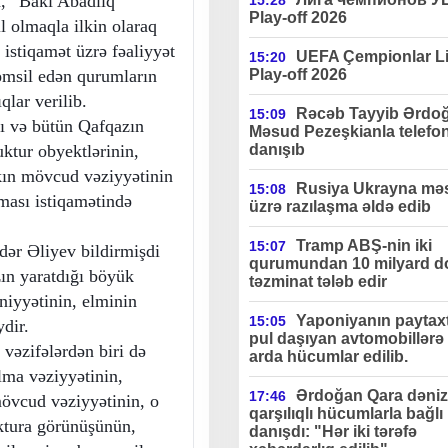
, “Bakı Abadlıq
15:28
Play-off 2026
olmaqla ilkin olaraq
 istiqamət üzrə fəaliyyət
UEFA Çempionlar Li
15:20
Play-off 2026
təmsil edən qurumların
qlar verilib.
Rəcəb Tayyib Ərdo
15:09
ı və bütün Qafqazın
Məsud Pezeşkianla telefo
danışıb
uktur obyektlərinin,
kın mövcud vəziyyətinin
Rusiya Ukrayna məs
15:08
lması istiqamətində
üzrə razılaşma əldə edib
Tramp ABŞ-nin iki
15:07
ər Əliyev bildirmişdi
qurumundan 10 milyard do
ın yaratdığı böyük
təzminat tələb edir
niyyətinin, elminin
Yaponiyanın paytax
15:05
dir.
pul daşıyan avtomobillərə 
vəzifələrdən biri də
arda hücumlar edilib.
lma vəziyyətinin,
Ərdoğan Qara dəniz
17:46
mövcud vəziyyətinin, o
qarşılıqlı hücumlarla bağlı
ektura görünüşünün,
danışdı: "Hər iki tərəfə