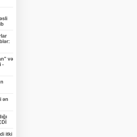
əsli
ib
lar
blər:
an" və
 -
un
i ən
ığı
ÇDİ
i itki