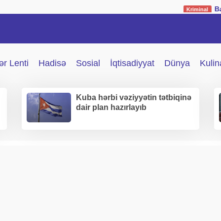
Bakıda müəllim
Kriminal
r Lenti
Hadisə
Sosial
İqtisadiyyat
Dünya
Kulin
Kuba hərbi vəziyyətin tətbiqinə
dair plan hazırlayıb