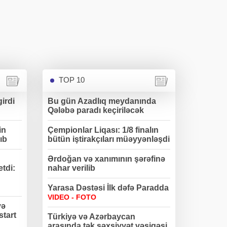
TOP 10
irdi
Bu gün Azadlıq meydanında
Qələbə paradı keçiriləcək
in
Çempionlar Liqası: 1/8 finalın
ıb
bütün iştirakçıları müəyyənləşdi
Ərdoğan və xanımının şərəfinə
etdi:
nahar verilib
Yarasa Dəstəsi İlk dəfə Paradda
VIDEO - FOTO
və
start
Türkiyə və Azərbaycan
arasında tək şəxsiyyət vəsiqəsi