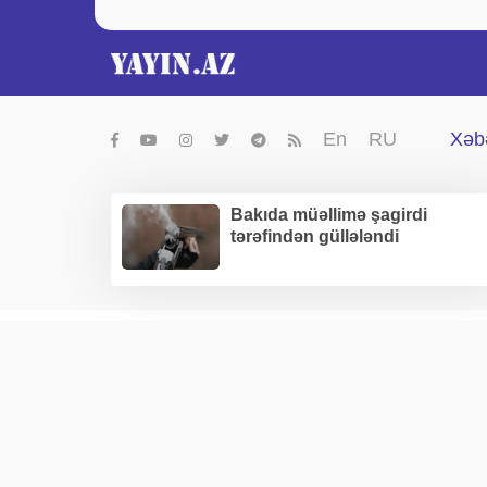
En
RU
Xəbə
Bakıda müəllimə şagirdi
tərəfindən güllələndi