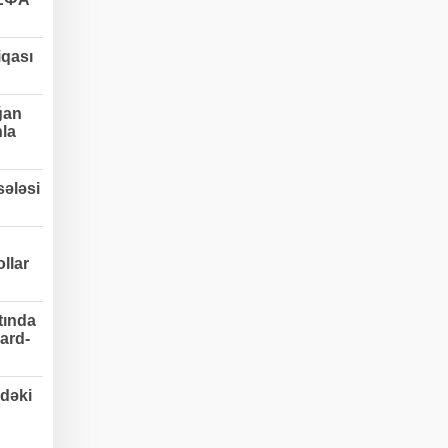
qası
ğan
nla
ələsi
llar
tında
ard-
dəki