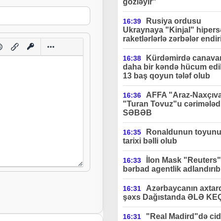
gözləyir"
Rusiya ordusu
16:39
Ukraynaya "Kinjal" hipers
raketlərlərlə zərbələr endir
Kürdəmirdə canavar
16:38
daha bir kəndə hücum edi
13 baş qoyun tələf olub
AFFA "Araz-Naxçıv
16:36
"Turan Tovuz"u cərimələdi
SƏBƏB
Ronaldunun toyun
16:35
tarixi bəlli olub
İlon Mask "Reuters"
16:33
bərbad agentlik adlandırıb
Azərbaycanın axtard
16:31
şəxs Dağıstanda ƏLƏ KE
"Real Madird"də cidd
16:31