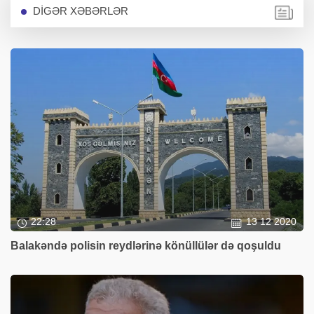
DİGƏR XƏBƏRLƏR
22:28
13 12 2020
Balakəndə polisin reydlərinə könüllülər də qoşuldu