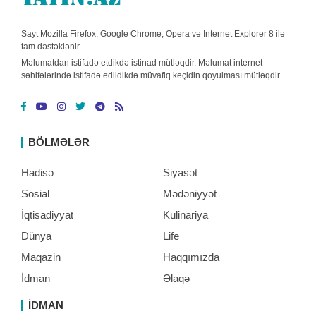
Sayt Mozilla Firefox, Google Chrome, Opera və Internet Explorer 8 ilə
tam dəstəklənir.
Məlumatdan istifadə etdikdə istinad mütləqdir. Məlumat internet
səhifələrində istifadə edildikdə müvafiq keçidin qoyulması mütləqdir.
BÖLMƏLƏR
Hadisə
Siyasət
Sosial
Mədəniyyət
İqtisadiyyat
Kulinariya
Dünya
Life
Maqazin
Haqqımızda
İdman
Əlaqə
İDMAN