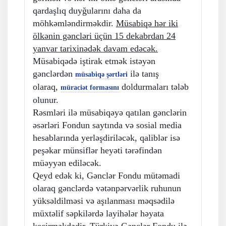
qardaşlıq duyğularını daha da
möhkəmləndirməkdir.
Müsabiqə hər iki
ölkənin gəncləri üçün 15 dekabrdan 24
yanvar tarixinədək davam edəcək.
Müsabiqədə iştirak etmək istəyən
gənclərdən
ilə tanış
müsabiqə şərtləri
olaraq,
doldurmaları tələb
müraciət formasını
olunur.
Rəsmləri ilə müsabiqəyə qatılan gənclərin
əsərləri Fondun saytında və sosial media
hesablarında yerləşdiriləcək, qaliblər isə
peşəkar münsiflər heyəti tərəfindən
müəyyən ediləcək.
Qeyd edək ki, Gənclər Fondu mütəmadi
olaraq gənclərdə vətənpərvərlik ruhunun
yüksəldilməsi və aşılanması məqsədilə
müxtəlif səpkilərdə layihələr həyata