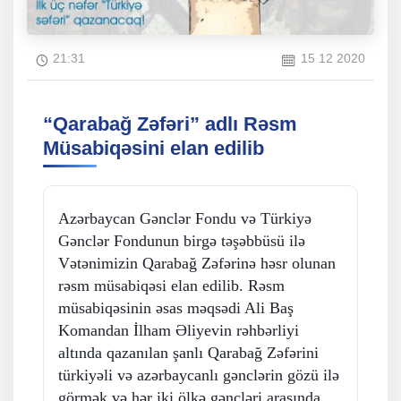
21:31
15 12 2020
“Qarabağ Zəfəri” adlı Rəsm
Müsabiqəsini elan edilib
Azərbaycan Gənclər Fondu və Türkiyə
Gənclər Fondunun birgə təşəbbüsü ilə
Vətənimizin Qarabağ Zəfərinə həsr olunan
rəsm müsabiqəsi elan edilib. Rəsm
müsabiqəsinin əsas məqsədi Ali Baş
Komandan İlham Əliyevin rəhbərliyi
altında qazanılan şanlı Qarabağ Zəfərini
türkiyəli və azərbaycanlı gənclərin gözü ilə
görmək və hər iki ölkə gəncləri arasında