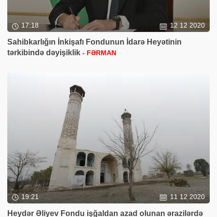
17:18
12 12 2020
Sahibkarlığın İnkişafı Fondunun İdarə Heyətinin
tərkibində dəyişiklik
- FƏRMAN
19:21
11 12 2020
Heydər Əliyev Fondu işğaldan azad olunan ərazilərdə