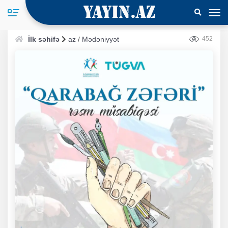
İlk səhifə
az
/
Mədəniyyət
452