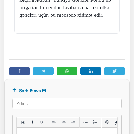
keçirməkdədir. Türkiyə Gənclər Fondu ilə
birgə təqdim edilən layihə də hər iki ölkə
gəncləri üçün bu məqsədə xidmət edir.
Şərh Əlavə Et