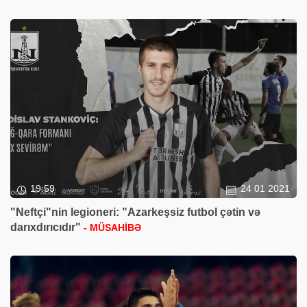
19:59
24 01 2021
"Neftçi"nin legioneri: "Azarkeşsiz futbol çətin və
darıxdırıcıdır"
- MÜSAHİBƏ