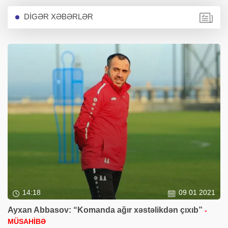
DİGƏR XƏBƏRLƏR
14:18
09 01 2021
Ayxan Abbasov: “Komanda ağır xəstəlikdən çıxıb”
-
MÜSAHİBƏ