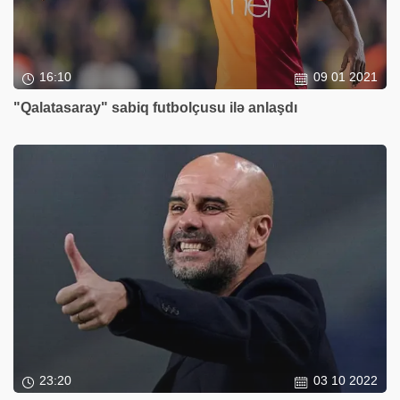
16:10
09 01 2021
"Qalatasaray" sabiq futbolçusu ilə anlaşdı
23:20
03 10 2022