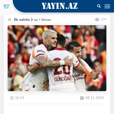
İlk səhifə
az
/
İdman
174
16:23
08 11 2025