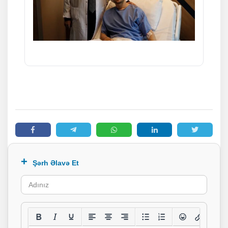
Şərh Əlavə Et