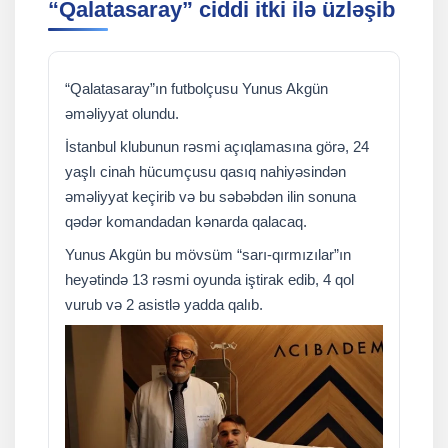
“Qalatasaray” ciddi itki ilə üzləşib
“Qalatasaray”ın futbolçusu Yunus Akgün
əməliyyat olundu.
İstanbul klubunun rəsmi açıqlamasına görə, 24
yaşlı cinah hücumçusu qasıq nahiyəsindən
əməliyyat keçirib və bu səbəbdən ilin sonuna
qədər komandadan kənarda qalacaq.
Yunus Akgün bu mövsüm “sarı-qırmızılar”ın
heyətində 13 rəsmi oyunda iştirak edib, 4 qol
vurub və 2 asistlə yadda qalıb.