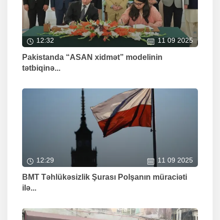
12:32
11 09 2025
Pakistanda “ASAN xidmət” modelinin
tətbiqinə...
12:29
11 09 2025
BMT Təhlükəsizlik Şurası Polşanın müraciəti
ilə...