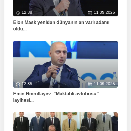
12:38
11 09 2025
Elon Mask yenidən dünyanın ən varlı adamı
oldu...
12:35
11 09 2025
Emin Əmrullayev: “Məktəbli avtobusu”
layihəsi...