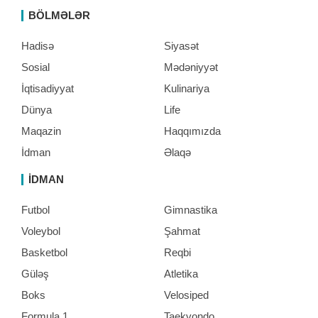
BÖLMƏLƏR
Hadisə
Siyasət
Sosial
Mədəniyyət
İqtisadiyyat
Kulinariya
Dünya
Life
Maqazin
Haqqımızda
İdman
Əlaqə
İDMAN
Futbol
Gimnastika
Voleybol
Şahmat
Basketbol
Reqbi
Güləş
Atletika
Boks
Velosiped
Formula 1
Taekvondo