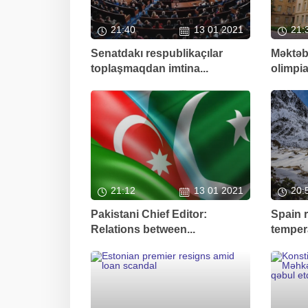
21:40
13 01 2021
21:
Senatdakı respublikaçılar
Məktəb
toplaşmaqdan imtina...
olimpi
21:12
13 01 2021
20:
Pakistani Chief Editor:
Spain 
Relations between...
tempera