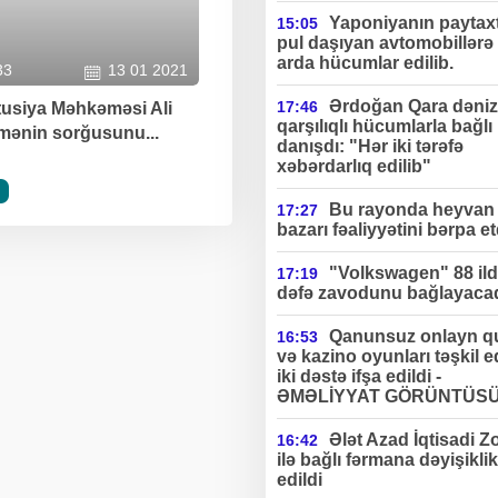
Yaponiyanın paytax
15:05
pul daşıyan avtomobillərə 
arda hücumlar edilib.
33
13 01 2021
Ərdoğan Qara dəniz
17:46
tusiya Məhkəməsi Ali
qarşılıqlı hücumlarla bağlı
ənin sorğusunu...
danışdı: "Hər iki tərəfə
xəbərdarlıq edilib"
Bu rayonda heyvan 
17:27
bazarı fəaliyyətini bərpa et
"Volkswagen" 88 ildə
17:19
dəfə zavodunu bağlayaca
Qanunsuz onlayn q
16:53
və kazino oyunları təşkil 
iki dəstə ifşa edildi -
ƏMƏLİYYAT GÖRÜNTÜS
Ələt Azad İqtisadi Z
16:42
ilə bağlı fərmana dəyişiklik
edildi