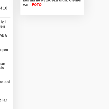
iştirakı ilə avtoqəza olub, ölənlər
var
- FOTO
f 16
igi
eri
УЕФА
qası
ğan
nla
ələsi
llar