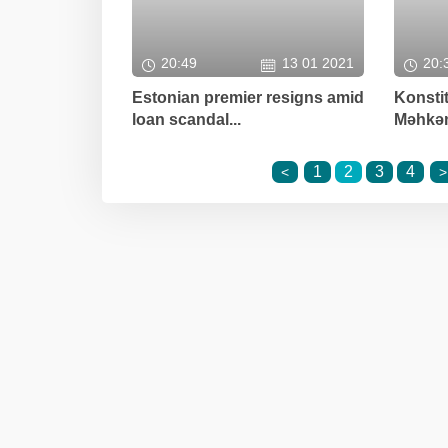
20:49
13 01 2021
20:
Estonian premier resigns amid
Konsti
loan scandal...
Məhkəm
1
2
3
4
<
>