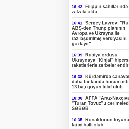
Filippin sahillərində
16:42
zəlzələ oldu
Sergey Lavrov: "Ru
16:41
ABŞ-dən Tramp planının
Avropa və Ukrayna ilə
razılaşdırılmış versiyasını
gözləyir"
Rusiya ordusu
16:39
Ukraynaya "Kinjal" hipers
raketlərlərlə zərbələr endir
Kürdəmirdə canavar
16:38
daha bir kəndə hücum edi
13 baş qoyun tələf olub
AFFA "Araz-Naxçıv
16:36
"Turan Tovuz"u cərimələdi
SƏBƏB
Ronaldunun toyun
16:35
tarixi bəlli olub