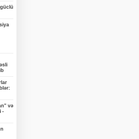
 güclü
siya
əsli
ib
lar
blər:
an" və
 -
un