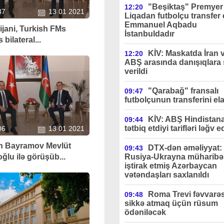
"Beşiktaş" Premyer
12:20
37
13 01 2021
Liqadan futbolçu transfer 
Emmanuel Aqbadu
ijani, Turkish FMs
İstanbuldadır
 bilateral...
KİV: Maskatda İran 
12:20
ABŞ arasında danışıqlara 
verildi
"Qarabağ" fransalı
09:47
futbolçunun transferini ela
KİV: ABŞ Hindistan
09:44
tətbiq etdiyi tarifləri ləğv e
06
13 01 2021
 Bayramov Mevlüt
DTX-dən əməliyyat:
09:43
ğlu ilə görüşüb...
Rusiya-Ukrayna müharibə
iştirak etmiş Azərbaycan
vətəndaşları saxlanıldı
Roma Trevi fəvvarə
09:48
sikkə atmaq üçün rüsum
ödəniləcək