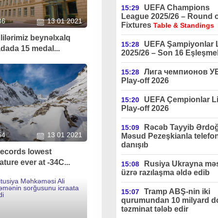
UEFA Champions
15:29
League 2025/26 – Round o
36
13 01 2021
Fixtures
Table & Standings
lilərimiz beynəlxalq
UEFA Şampiyonlar L
15:28
adada 15 medal...
2025/26 – Son 16 Eşleşmel
Лига чемпионов 
15:28
Play-off 2026
UEFA Çempionlar Li
15:20
Play-off 2026
Rəcəb Tayyib Ərdo
15:09
54
13 01 2021
Məsud Pezeşkianla telefo
danışıb
records lowest
ture ever at -34C...
Rusiya Ukrayna məs
15:08
üzrə razılaşma əldə edib
Tramp ABŞ-nin iki
15:07
qurumundan 10 milyard do
təzminat tələb edir