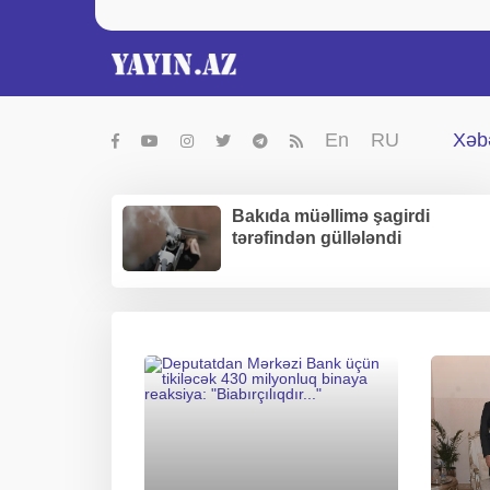
En
RU
Xəbə
Bakıda müəllimə şagirdi
tərəfindən güllələndi