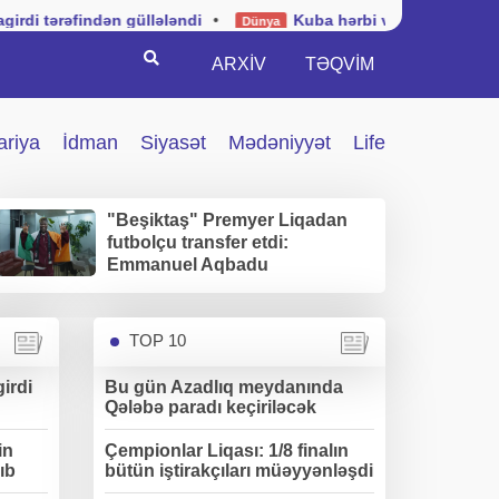
rəfindən güllələndi
•
Kuba hərbi vəziyyətin tətbiqinə dai
Dünya
Search
ARXİV
TƏQVIM
ariya
İdman
Siyasət
Mədəniyyət
Life
"Beşiktaş" Premyer Liqadan
futbolçu transfer etdi:
Emmanuel Aqbadu
İstanbuldadır
TOP 10
irdi
Bu gün Azadlıq meydanında
Qələbə paradı keçiriləcək
in
Çempionlar Liqası: 1/8 finalın
ıb
bütün iştirakçıları müəyyənləşdi