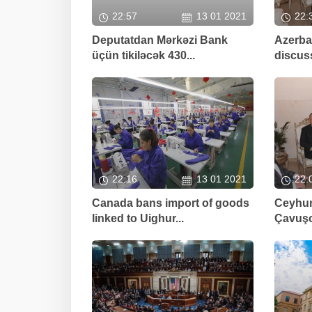
22:57
13 01 2021
22:
Deputatdan Mərkəzi Bank
Azerba
üçün tikiləcək 430...
discuss
22:16
13 01 2021
22:
Canada bans import of goods
Ceyhun
linked to Uighur...
Çavuşo