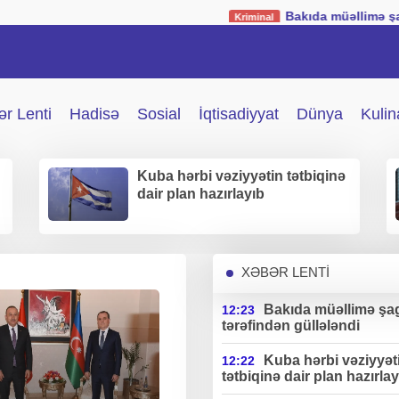
Bakıda müəllimə şagirdi tə
Kriminal
r Lenti
Hadisə
Sosial
İqtisadiyyat
Dünya
Kulin
Kuba hərbi vəziyyətin tətbiqinə
dair plan hazırlayıb
XƏBƏR LENTİ
Bakıda müəllimə şag
12:23
tərəfindən güllələndi
Kuba hərbi vəziyyət
12:22
tətbiqinə dair plan hazırlay