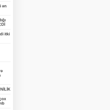
i ən
ığı
ÇDİ
i itki
və
n
ENİLİK
 çox
yıb