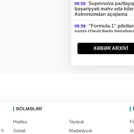
Supernova partlayış
09:59
bəşəriyyəti məhv edə bilə
Astronomdan açıqlama
“Formula-1” pilotlar
09:58
saxta izləyicilərin hesabın
ciddi gəlir əldə edirlər
ABŞ-da uçan taksin
XƏBƏR ARXİVİ
09:57
hərbi versiyası ilk dəfə
sınaqdan keçirilib
BÖLMƏLƏR
Hadisə
Siyasət
Fu
Sosial
Mədəniyyət
Vo
r 8