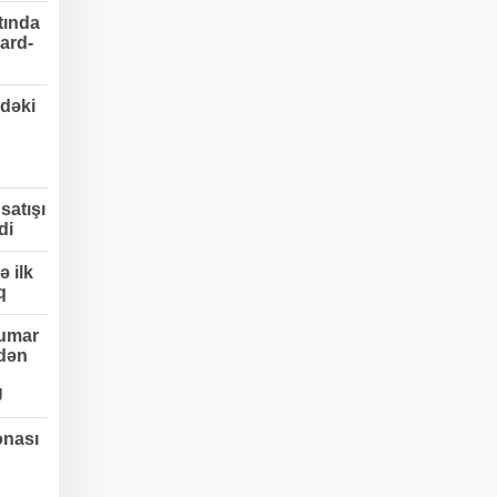
tında
ard-
dəki
satışı
di
 ilk
q
umar
edən
Ü
onası