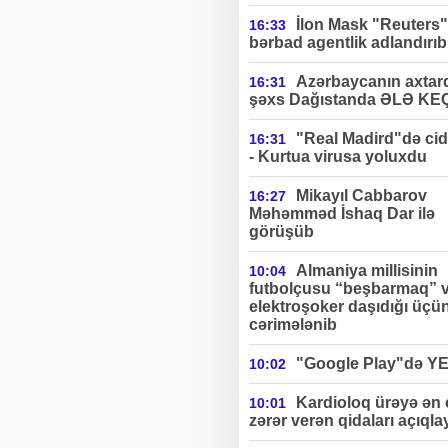
İlon Mask "Reuters"
16:33
bərbad agentlik adlandırıb
Azərbaycanın axtard
16:31
şəxs Dağıstanda ƏLƏ KE
"Real Madird"də cidd
16:31
- Kurtua virusa yoluxdu
Mikayıl Cabbarov
16:27
Məhəmməd İshaq Dar ilə
görüşüb
Almaniya millisinin
10:04
futbolçusu “beşbarmaq” 
elektroşoker daşıdığı üçü
cərimələnib
"Google Play"də Y
10:02
Kardioloq ürəyə ən
10:01
zərər verən qidaları açıqla