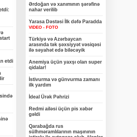
Ərdoğan və xanımının şərəfinə
etdi:
nahar verilib
Yarasa Dəstəsi İlk dəfə Paradda
VIDEO - FOTO
və
start
Türkiyə və Azərbaycan
arasında tək şəxsiyyət vəsiqəsi
ilə səyahət edə biləcəyik
n etdi
Anemiya üçün yaxşı olan super
qidalar!
a
dir
İstivurma və günvurma zamanı
ilk yardım
sində
İdeal Ürək Pəhrizi
Redmi ailəsi üçün pis xəbər
gəldi
sinə
Qarabağda rus
sülhməramlılarının maşınının