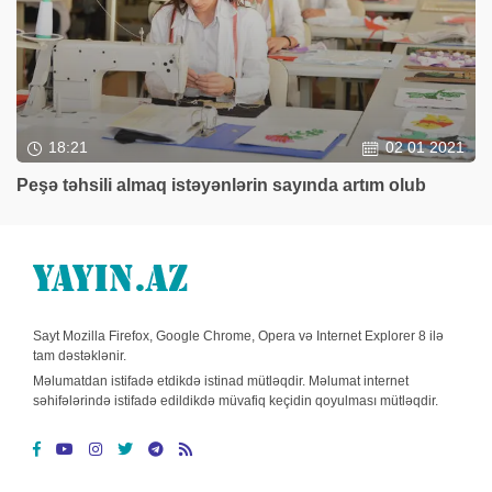
18:21
02 01 2021
Peşə təhsili almaq istəyənlərin sayında artım olub
Sayt Mozilla Firefox, Google Chrome, Opera və Internet Explorer 8 ilə
tam dəstəklənir.
Məlumatdan istifadə etdikdə istinad mütləqdir. Məlumat internet
səhifələrində istifadə edildikdə müvafiq keçidin qoyulması mütləqdir.