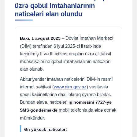
üzrə qəbul imtahanlarının
nəticələri elan olundu
– Dövlət İmtahan Mərkəzi
Bakı, 1 avqust 2025
(DİM) tərəfindən 6 iyul 2025-ci il tarixində
keçirilmiş II və III ixtisas qrupları üzrə ali təhsil
müəssisələrinə qəbul imtahanlarının nəticələri
elan olunub.
Abituriyentlər imtahan nəticələrini DİM-in rəsmi
internet səhifəsi (
www.dim.gov.az
) vasitəsilə
şəxsi kabinetlərinə daxil olaraq öyrənə bilərlər.
Bundan əlavə, nəticələri
iş nömrəsini 7727-yə
mobil telefonla da əldə etmək
SMS göndərməklə
mümkündür.
Ən yüksək nəticələr: