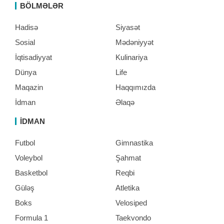
BÖLMƏLƏR
Hadisə
Siyasət
Sosial
Mədəniyyət
İqtisadiyyat
Kulinariya
Dünya
Life
Maqazin
Haqqımızda
İdman
Əlaqə
İDMAN
Futbol
Gimnastika
Voleybol
Şahmat
Basketbol
Reqbi
Güləş
Atletika
Boks
Velosiped
Formula 1
Taekvondo