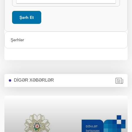
Şərh Et
Şərhlər
DİGƏR XƏBƏRLƏR