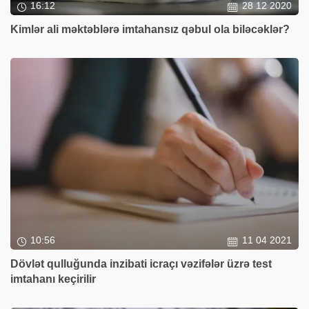
16:12
28 12 2020
Kimlər ali məktəblərə imtahansız qəbul ola biləcəklər?
10:56
11 04 2021
Dövlət qulluğunda inzibati icraçı vəzifələr üzrə test
imtahanı keçirilir