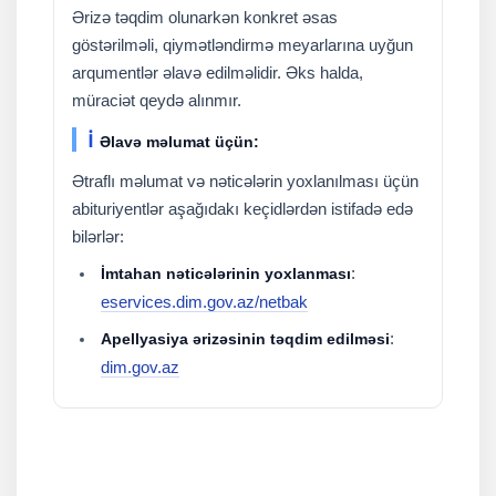
Ərizə təqdim olunarkən konkret əsas
göstərilməli, qiymətləndirmə meyarlarına uyğun
arqumentlər əlavə edilməlidir. Əks halda,
müraciət qeydə alınmır.
ℹ
Əlavə məlumat üçün:
Ətraflı məlumat və nəticələrin yoxlanılması üçün
abituriyentlər aşağıdakı keçidlərdən istifadə edə
bilərlər:
:
İmtahan nəticələrinin yoxlanması
eservices.dim.gov.az/netbak
:
Apellyasiya ərizəsinin təqdim edilməsi
dim.gov.az