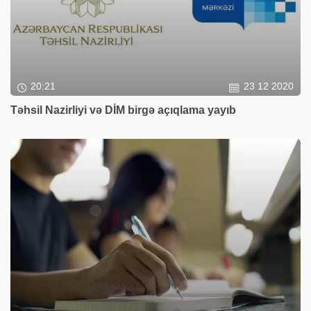
20:21
23 12 2020
Təhsil Nazirliyi və DİM birgə açıqlama yayıb