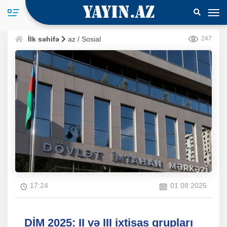
İlk səhifə
az
/
Sosial
247
17:24
01 08 2025
DİM 2025: II və III ixtisas qrupları