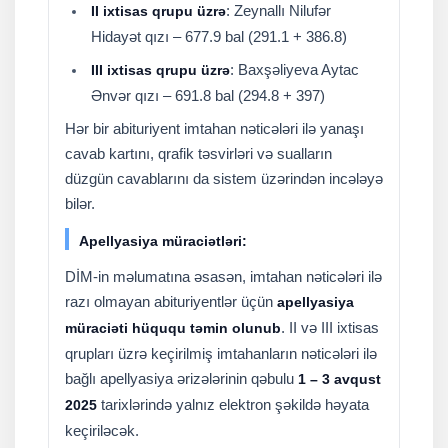
: Zeynallı Nilufər
II ixtisas qrupu üzrə
Hidayət qızı – 677.9 bal (291.1 + 386.8)
: Baxşəliyeva Aytac
III ixtisas qrupu üzrə
Ənvər qızı – 691.8 bal (294.8 + 397)
Hər bir abituriyent imtahan nəticələri ilə yanaşı
cavab kartını, qrafik təsvirləri və sualların
düzgün cavablarını da sistem üzərindən incələyə
bilər.
Apellyasiya müraciətləri:
DİM-in məlumatına əsasən, imtahan nəticələri ilə
razı olmayan abituriyentlər üçün
apellyasiya
. II və III ixtisas
müraciəti hüququ təmin olunub
qrupları üzrə keçirilmiş imtahanların nəticələri ilə
bağlı apellyasiya ərizələrinin qəbulu
1 – 3 avqust
tarixlərində yalnız elektron şəkildə həyata
2025
keçiriləcək.