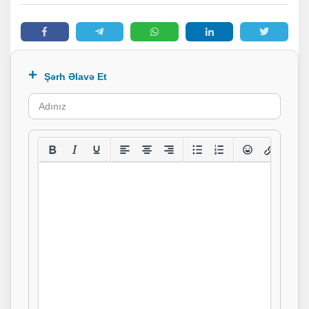
Şərh Əlavə Et