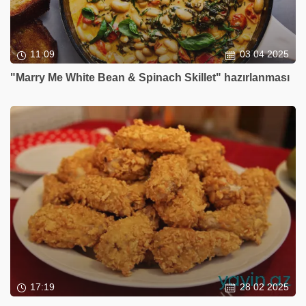
11:09
03 04 2025
"Marry Me White Bean & Spinach Skillet" hazırlanması
17:19
28 02 2025