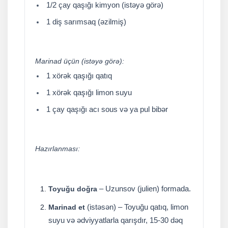
1/2 çay qaşığı kimyon (istəyə görə)
1 diş sarımsaq (əzilmiş)
Marinad üçün (istəyə görə):
1 xörək qaşığı qatıq
1 xörək qaşığı limon suyu
1 çay qaşığı acı sous və ya pul bibər
Hazırlanması:
– Uzunsov (julien) formada.
Toyuğu doğra
(istəsən) – Toyuğu qatıq, limon
Marinad et
suyu və ədviyyatlarla qarışdır, 15-30 dəq