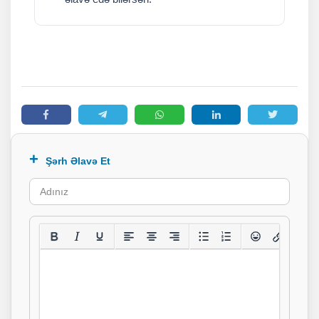
Şərh Əlavə Et