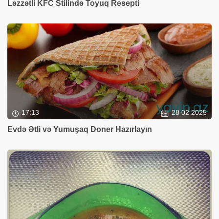
Ləzzətli KFC Stilində Toyuq Resepti
17:13
28 02 2025
Evdə Ətli və Yumuşaq Doner Hazırlayın