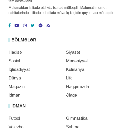
tam dəstəklənir.
Məlumatdan istifadə etdikdə istinad mütləqdir. Məlumat internet
səhifələrində istifadə edildikdə müvafiq keçidin qoyulması mütləqdir.
BÖLMƏLƏR
Hadisə
Siyasət
Sosial
Mədəniyyət
İqtisadiyyat
Kulinariya
Dünya
Life
Maqazin
Haqqımızda
İdman
Əlaqə
İDMAN
Futbol
Gimnastika
Voleybol
Şahmat