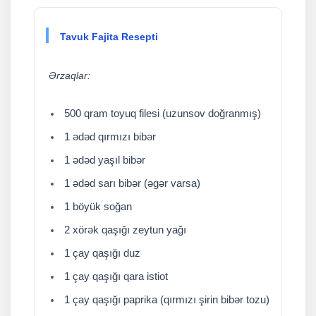
Tavuk Fajita Resepti
Ərzaqlar:
500 qram toyuq filesi (uzunsov doğranmış)
1 ədəd qırmızı bibər
1 ədəd yaşıl bibər
1 ədəd sarı bibər (əgər varsa)
1 böyük soğan
2 xörək qaşığı zeytun yağı
1 çay qaşığı duz
1 çay qaşığı qara istiot
1 çay qaşığı paprika (qırmızı şirin bibər tozu)