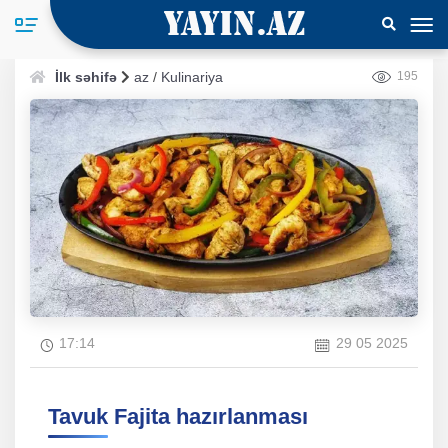
İlk səhifə
az
/
Kulinariya
195
17:14
29 05 2025
Tavuk Fajita hazırlanması