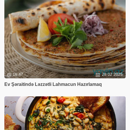
16:47
28 02 2025
Ev Şəraitində Ləzzətli Lahmacun Hazırlamaq