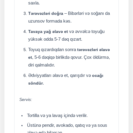
saxla.
– Bibərləri və soğanı da
Tərəvəzləri doğra
uzunsov formada kəs.
və əvvəlcə toyuğu
Tavaya yağ əlavə et
yüksək odda 5-7 dəq qızart.
Toyuq qızardıqdan sonra
tərəvəzləri əlavə
, 5-6 dəqiqə birlikdə qovur. Çox öldürmə,
et
diri qalmalıdır.
Ədviyyatları əlavə et, qarışdır və
ocağı
.
söndür
Servis:
Tortilla və ya lavaş içində verilir.
Üstünə pendir, avokado, qatıq və ya sous
əlavə edə bilərsən.