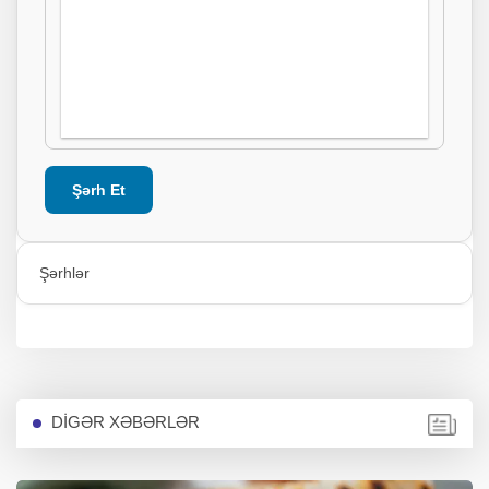
Şərh Et
Şərhlər
DİGƏR XƏBƏRLƏR