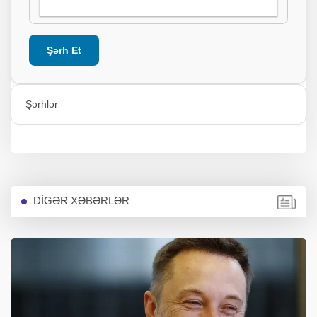
Şərh Et
Şərhlər
DİGƏR XƏBƏRLƏR