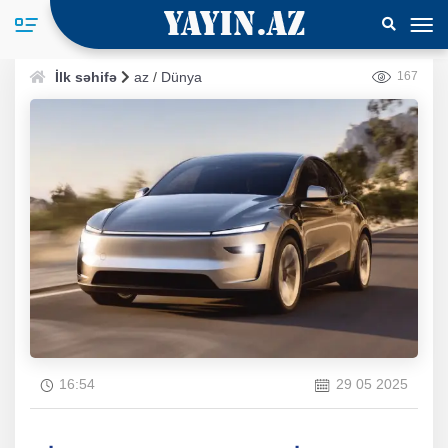
İlk səhifə
az
/
Dünya
167
16:54
29 05 2025