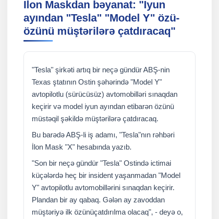
İlon Maskdan bəyanat: "İyun
ayından "Tesla" "Model Y" özü-
özünü müştərilərə çatdıracaq"
"Tesla" şirkəti artıq bir neçə gündür ABŞ-nin
Texas ştatının Ostin şəhərində "Model Y"
avtopilotlu (sürücüsüz) avtomobilləri sınaqdan
keçirir və model iyun ayından etibarən özünü
müstəqil şəkildə müştərilərə çatdıracaq.
Bu barədə ABŞ-li iş adamı, "Tesla"nın rəhbəri
İlon Mask "X" hesabında yazıb.
"Son bir neçə gündür "Tesla" Ostində ictimai
küçələrdə heç bir insident yaşanmadan "Model
Y" avtopilotlu avtomobillərini sınaqdan keçirir.
Plandan bir ay qabaq. Gələn ay zavoddan
müştəriyə ilk özünüçatdırılma olacaq", - deyə o,