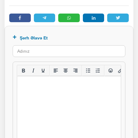
Şərh Əlavə Et