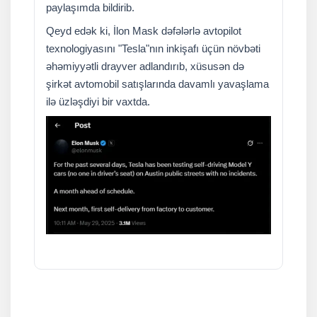
paylaşımda bildirib.
Qeyd edək ki, İlon Mask dəfələrlə avtopilot
texnologiyasını "Tesla"nın inkişafı üçün növbəti
əhəmiyyətli drayver adlandırıb, xüsusən də
şirkət avtomobil satışlarında davamlı yavaşlama
ilə üzləşdiyi bir vaxtda.