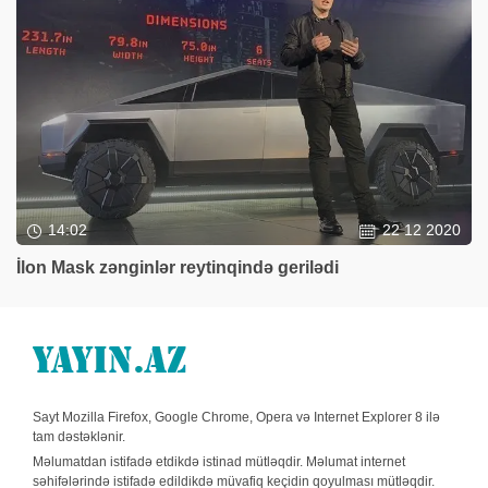
14:02
22 12 2020
İlon Mask zənginlər reytinqində gerilədi
Sayt Mozilla Firefox, Google Chrome, Opera və Internet Explorer 8 ilə
tam dəstəklənir.
Məlumatdan istifadə etdikdə istinad mütləqdir. Məlumat internet
səhifələrində istifadə edildikdə müvafiq keçidin qoyulması mütləqdir.