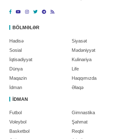
BÖLMƏLƏR
Hadisə
Siyasət
Sosial
Mədəniyyət
İqtisadiyyat
Kulinariya
Dünya
Life
Maqazin
Haqqımızda
İdman
Əlaqə
İDMAN
Futbol
Gimnastika
Voleybol
Şahmat
Basketbol
Reqbi