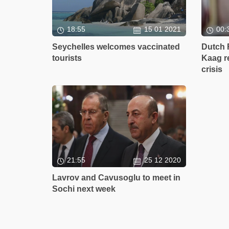
18:55
15 01 2021
00:
Seychelles welcomes vaccinated
Dutch 
tourists
Kaag r
crisis
21:55
25 12 2020
Lavrov and Cavusoglu to meet in
Sochi next week