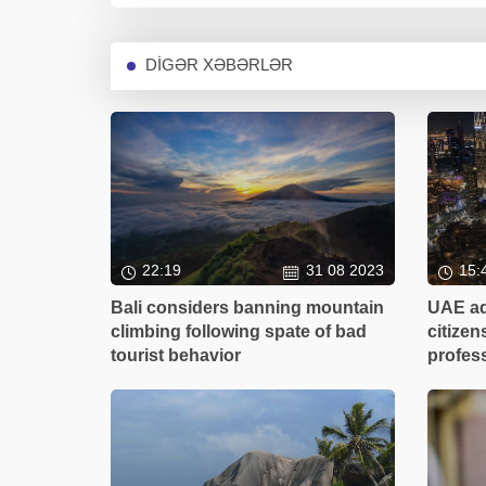
DİGƏR XƏBƏRLƏR
22:19
31 08 2023
15:
Bali considers banning mountain
UAE ad
climbing following spate of bad
citizen
tourist behavior
profes