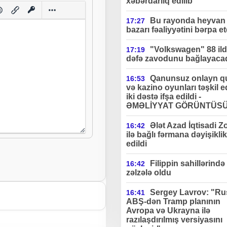
xəbərdarlıq edilib"
Bu rayonda heyvan 
17:27
bazarı fəaliyyətini bərpa et
"Volkswagen" 88 ildə
17:19
dəfə zavodunu bağlayaca
Qanunsuz onlayn q
16:53
və kazino oyunları təşkil 
iki dəstə ifşa edildi -
ƏMƏLİYYAT GÖRÜNTÜS
Ələt Azad İqtisadi Z
16:42
ilə bağlı fərmana dəyişiklik
edildi
Filippin sahillərində
16:42
zəlzələ oldu
Sergey Lavrov: "Ru
16:41
ABŞ-dən Tramp planının
Avropa və Ukrayna ilə
razılaşdırılmış versiyasını