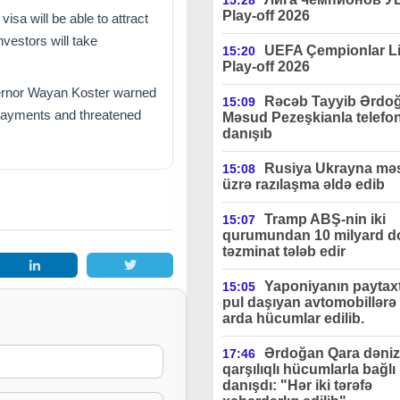
15:28
Play-off 2026
visa will be able to attract
nvestors will take
UEFA Çempionlar Li
15:20
Play-off 2026
overnor Wayan Koster warned
Rəcəb Tayyib Ərdo
15:09
 payments and threatened
Məsud Pezeşkianla telefo
danışıb
Rusiya Ukrayna məs
15:08
üzrə razılaşma əldə edib
Tramp ABŞ-nin iki
15:07
qurumundan 10 milyard do
təzminat tələb edir
Yaponiyanın paytax
15:05
pul daşıyan avtomobillərə 
arda hücumlar edilib.
Ərdoğan Qara dəniz
17:46
qarşılıqlı hücumlarla bağlı
danışdı: "Hər iki tərəfə