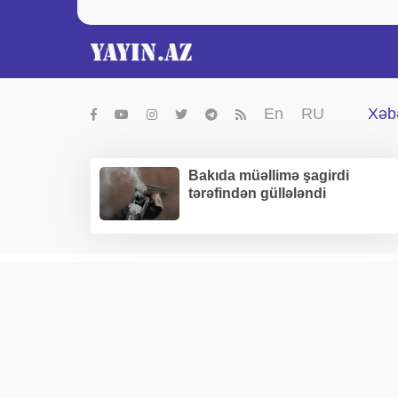
En
RU
Xəbə
Bakıda müəllimə şagirdi
tərəfindən güllələndi