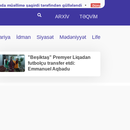
şagirdi tərəfindən güllələndi
•
Kuba hərbi vəziyyətin tət
Dünya
Search
ARXİV
TƏQVIM
ariya
İdman
Siyasət
Mədəniyyət
Life
"Beşiktaş" Premyer Liqadan
futbolçu transfer etdi:
Emmanuel Aqbadu
İstanbuldadır