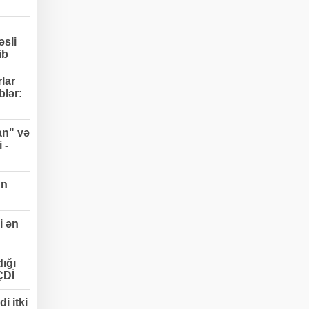
əsli
ib
lar
blər:
an" və
 -
un
i ən
ığı
ÇDİ
i itki