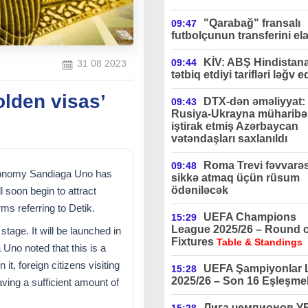
"Qarabağ" fransalı
09:47
futbolçunun transferini ela
KİV: ABŞ Hindistan
09:44
31 08 2023
tətbiq etdiyi tarifləri ləğv e
lden visas’
DTX-dən əməliyyat:
09:43
Rusiya-Ukrayna müharibə
iştirak etmiş Azərbaycan
vətəndaşları saxlanıldı
Roma Trevi fəvvarə
09:48
Economy Sandiaga Uno has
sikkə atmaq üçün rüsum
ödəniləcək
l soon begin to attract
rms referring to Detik.
UEFA Champions
15:29
League 2025/26 – Round o
l stage. It will be launched in
Fixtures
Table & Standings
 Uno noted that this is a
 it, foreign citizens visiting
UEFA Şampiyonlar L
15:28
2025/26 – Son 16 Eşleşmel
ving a sufficient amount of
Лига чемпионов 