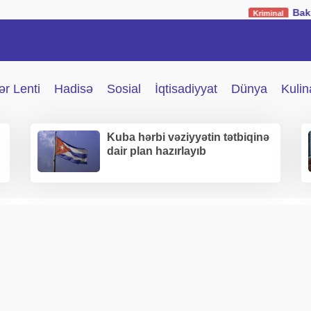
Bakıda müəllimə 
Kriminal
r Lenti
Hadisə
Sosial
İqtisadiyyat
Dünya
Kulin
Kuba hərbi vəziyyətin tətbiqinə
dair plan hazırlayıb