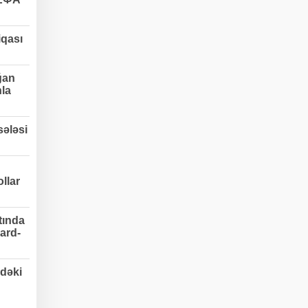
qası
ğan
nla
ələsi
llar
tında
ard-
dəki