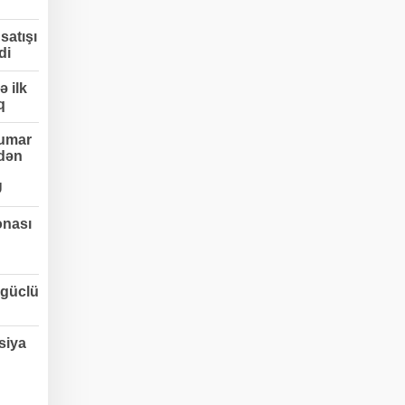
satışı
di
 ilk
q
umar
edən
Ü
onası
 güclü
siya