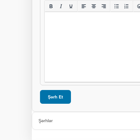
Şərh Et
Şərhlər