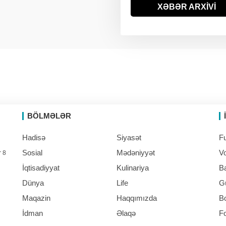
ABŞ-da uçan taksin
XƏBƏR ARXİVİ
09:57
hərbi versiyası ilk dəfə
sınaqdan keçirilib
BÖLMƏLƏR
Hadisə
Siyasət
Fu
Sosial
Mədəniyyət
Vo
r 8
İqtisadiyyat
Kulinariya
B
Dünya
Life
G
Maqazin
Haqqımızda
B
İdman
Əlaqə
F