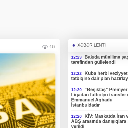
XƏBƏR LENTİ
418
Bakıda müəllimə şag
12:23
tərəfindən güllələndi
Kuba hərbi vəziyyət
12:22
tətbiqinə dair plan hazırlay
"Beşiktaş" Premyer
12:20
Liqadan futbolçu transfer 
Emmanuel Aqbadu
İstanbuldadır
KİV: Maskatda İran 
12:20
ABŞ arasında danışıqlara 
verildi