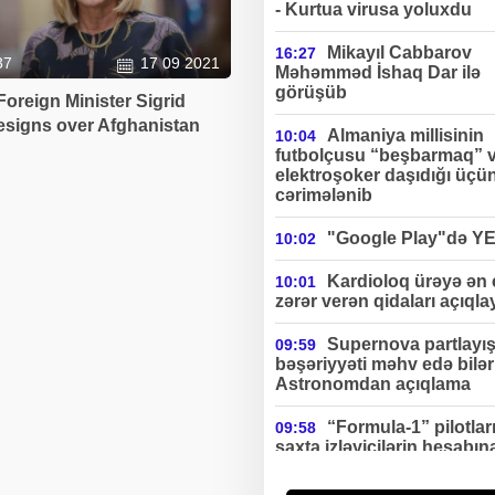
- Kurtua virusa yoluxdu
Mikayıl Cabbarov
16:27
37
17 09 2021
Məhəmməd İshaq Dar ilə
görüşüb
Foreign Minister Sigrid
esigns over Afghanistan
Almaniya millisinin
10:04
futbolçusu “beşbarmaq” 
elektroşoker daşıdığı üçü
cərimələnib
"Google Play"də Y
10:02
Kardioloq ürəyə ən
10:01
zərər verən qidaları açıqla
Supernova partlayış
09:59
bəşəriyyəti məhv edə bilə
Astronomdan açıqlama
“Formula-1” pilotlar
09:58
saxta izləyicilərin hesabın
ciddi gəlir əldə edirlər