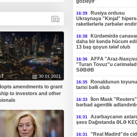
gözləyir"
Rusiya ordusu
16:39
Ukraynaya "Kinjal" hipers
raketlərlərlə zərbələr endir
Kürdəmirdə canavar
16:38
daha bir kəndə hücum edi
13 baş qoyun tələf olub
AFFA "Araz-Naxçıv
16:36
"Turan Tovuz"u cərimələdi
SƏBƏB
43
30 01 2021
Ronaldunun toyun
16:35
opts amendments to grant
tarixi bəlli olub
ship to investors and other
İlon Mask "Reuters"
16:33
sionals
bərbad agentlik adlandırıb
Azərbaycanın axtard
16:31
şəxs Dağıstanda ƏLƏ KE
"Real Madird"də cidd
16:31