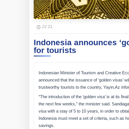
22:21
Indonesia announces ‘go
for tourists
Indonesian Minister of Tourism and Creative 
announced that the issuance of ‘golden visas’ wil
trustworthy tourists to the country, Yayin.Az info
“The introduction of the ‘golden visa’ is at its fina
the next few weeks,” the minister said. Sandiaga
visa with a stay of 5 to 10 years, in order to obtain
Indonesia must meet a set of criteria, such as ha
savings.