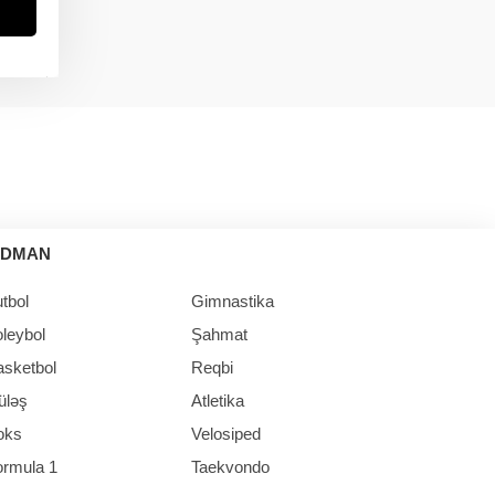
in
İDMAN
tbol
Gimnastika
leybol
Şahmat
asketbol
Reqbi
üləş
Atletika
oks
Velosiped
ormula 1
Taekvondo