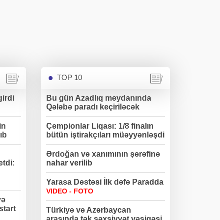
TOP 10
irdi
Bu gün Azadlıq meydanında
Qələbə paradı keçiriləcək
in
Çempionlar Liqası: 1/8 finalın
ıb
bütün iştirakçıları müəyyənləşdi
Ərdoğan və xanımının şərəfinə
etdi:
nahar verilib
Yarasa Dəstəsi İlk dəfə Paradda
VIDEO - FOTO
və
start
Türkiyə və Azərbaycan
arasında tək şəxsiyyət vəsiqəsi