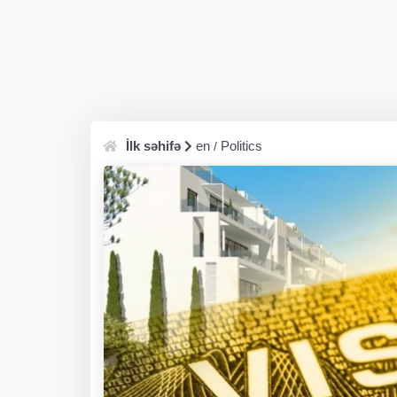
İlk səhifə
en
Politics
/