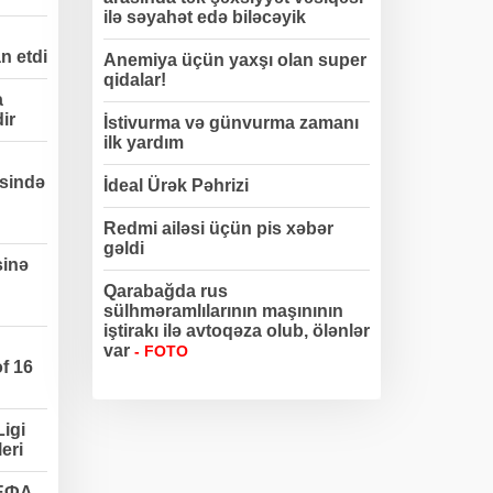
ilə səyahət edə biləcəyik
n etdi
Anemiya üçün yaxşı olan super
qidalar!
a
dir
İstivurma və günvurma zamanı
ilk yardım
sində
İdeal Ürək Pəhrizi
Redmi ailəsi üçün pis xəbər
gəldi
sinə
Qarabağda rus
sülhməramlılarının maşınının
iştirakı ilə avtoqəza olub, ölənlər
var
- FOTO
f 16
igi
eri
УЕФА