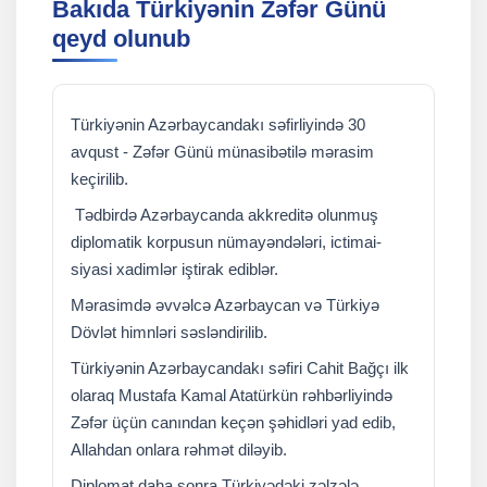
Bakıda Türkiyənin Zəfər Günü
qeyd olunub
Türkiyənin Azərbaycandakı səfirliyində 30
avqust - Zəfər Günü münasibətilə mərasim
keçirilib.
Tədbirdə Azərbaycanda akkreditə olunmuş
diplomatik korpusun nümayəndələri, ictimai-
siyasi xadimlər iştirak ediblər.
Mərasimdə əvvəlcə Azərbaycan və Türkiyə
Dövlət himnləri səsləndirilib.
Türkiyənin Azərbaycandakı səfiri Cahit Bağçı ilk
olaraq Mustafa Kamal Atatürkün rəhbərliyində
Zəfər üçün canından keçən şəhidləri yad edib,
Allahdan onlara rəhmət diləyib.
Diplomat daha sonra Türkiyədəki zəlzələ