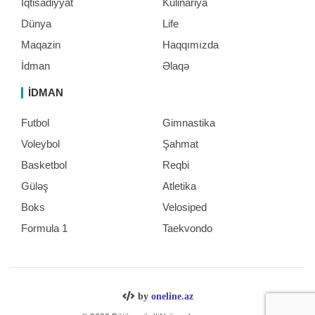
İqtisadiyyat
Kulinariya
Dünya
Life
Maqazin
Haqqımızda
İdman
Əlaqə
İDMAN
Futbol
Gimnastika
Voleybol
Şahmat
Basketbol
Reqbi
Güləş
Atletika
Boks
Velosiped
Formula 1
Taekvondo
by
oneline.az