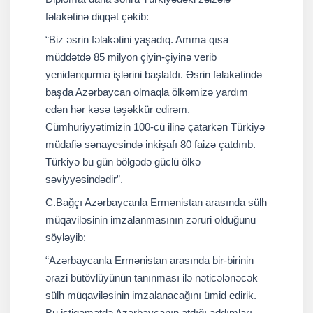
fəlakətinə diqqət çəkib:
“Biz əsrin fəlakətini yaşadıq. Amma qısa
müddətdə 85 milyon çiyin-çiyinə verib
yenidənqurma işlərini başlatdı. Əsrin fəlakətində
başda Azərbaycan olmaqla ölkəmizə yardım
edən hər kəsə təşəkkür edirəm.
Cümhuriyyətimizin 100-cü ilinə çatarkən Türkiyə
müdafiə sənayesində inkişafı 80 faizə çatdırıb.
Türkiyə bu gün bölgədə güclü ölkə
səviyyəsindədir”.
C.Bağçı Azərbaycanla Ermənistan arasında sülh
müqaviləsinin imzalanmasının zəruri olduğunu
söyləyib:
“Azərbaycanla Ermənistan arasında bir-birinin
ərazi bütövlüyünün tanınması ilə nəticələnəcək
sülh müqaviləsinin imzalanacağını ümid edirik.
Bu istiqamətdə Azərbaycanın atdığı addımları