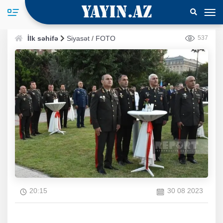
İlk səhifə
Siyasət
/
FOTO
537
20:15
30 08 2023