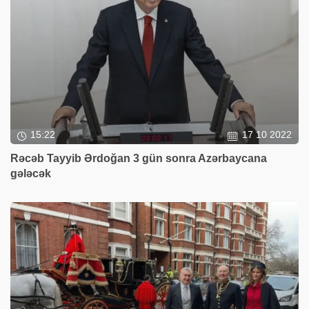
15:22
17 10 2022
Rəcəb Tayyib Ərdoğan 3 gün sonra Azərbaycana
gələcək