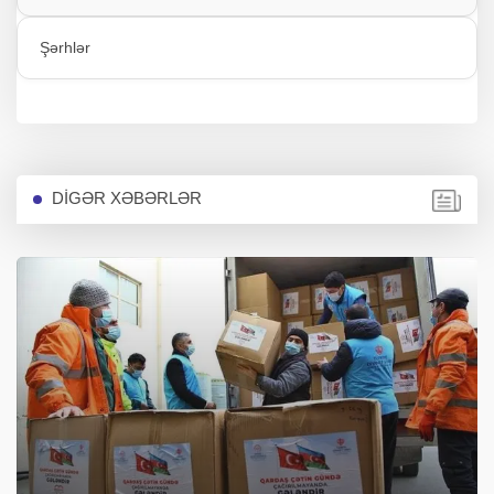
Şərhlər
DİGƏR XƏBƏRLƏR