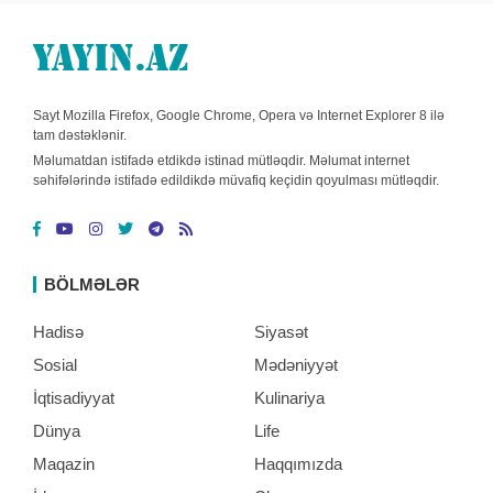
Sayt Mozilla Firefox, Google Chrome, Opera və Internet Explorer 8 ilə
tam dəstəklənir.
Məlumatdan istifadə etdikdə istinad mütləqdir. Məlumat internet
səhifələrində istifadə edildikdə müvafiq keçidin qoyulması mütləqdir.
BÖLMƏLƏR
Hadisə
Siyasət
Sosial
Mədəniyyət
İqtisadiyyat
Kulinariya
Dünya
Life
Maqazin
Haqqımızda