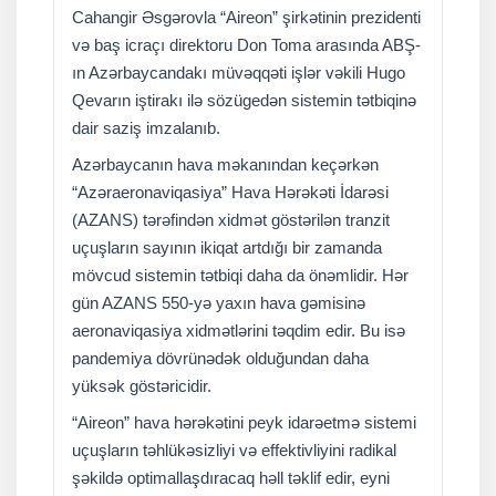
Cahangir Əsgərovla “Aireon” şirkətinin prezidenti
və baş icraçı direktoru Don Toma arasında ABŞ-
ın Azərbaycandakı müvəqqəti işlər vəkili Hugo
Qevarın iştirakı ilə sözügedən sistemin tətbiqinə
dair saziş imzalanıb.
Azərbaycanın hava məkanından keçərkən
“Azəraeronaviqasiya” Hava Hərəkəti İdarəsi
(AZANS) tərəfindən xidmət göstərilən tranzit
uçuşların sayının ikiqat artdığı bir zamanda
mövcud sistemin tətbiqi daha da önəmlidir. Hər
gün AZANS 550-yə yaxın hava gəmisinə
aeronaviqasiya xidmətlərini təqdim edir. Bu isə
pandemiya dövrünədək olduğundan daha
yüksək göstəricidir.
“Aireon” hava hərəkətini peyk idarəetmə sistemi
uçuşların təhlükəsizliyi və effektivliyini radikal
şəkildə optimallaşdıracaq həll təklif edir, eyni