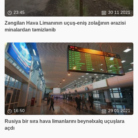
23:45
30 11 2021
Zəngilan Hava Limanının uçuş-eniş zolağının ərazisi
minalardan təmizlənib
16:50
29 01 2021
Rusiya bir sıra hava limanlarını beynəlxalq uçuşlara
açdı