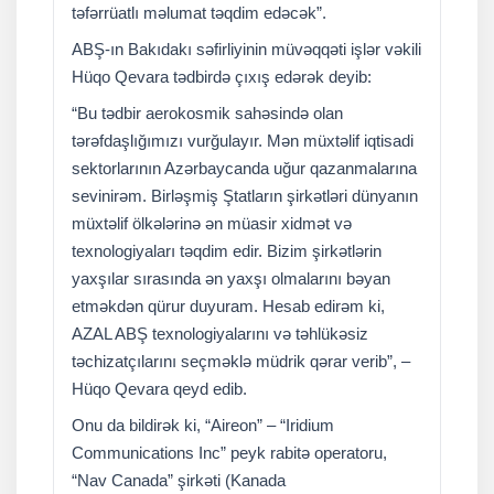
təfərrüatlı məlumat təqdim edəcək”.
ABŞ-ın Bakıdakı səfirliyinin müvəqqəti işlər vəkili
Hüqo Qevara tədbirdə çıxış edərək deyib:
“Bu tədbir aerokosmik sahəsində olan
tərəfdaşlığımızı vurğulayır. Mən müxtəlif iqtisadi
sektorlarının Azərbaycanda uğur qazanmalarına
sevinirəm. Birləşmiş Ştatların şirkətləri dünyanın
müxtəlif ölkələrinə ən müasir xidmət və
texnologiyaları təqdim edir. Bizim şirkətlərin
yaxşılar sırasında ən yaxşı olmalarını bəyan
etməkdən qürur duyuram. Hesab edirəm ki,
AZAL ABŞ texnologiyalarını və təhlükəsiz
təchizatçılarını seçməklə müdrik qərar verib”, –
Hüqo Qevara qeyd edib.
Onu da bildirək ki, “Aireon” – “Iridium
Communications Inc” peyk rabitə operatoru,
“Nav Canada” şirkəti (Kanada