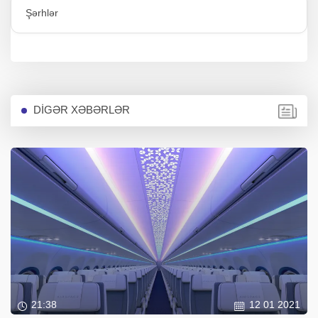
Şərhlər
DİGƏR XƏBƏRLƏR
21:38
12 01 2021