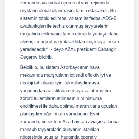
zamanda aviaşirkət üçün real vaxt rejimində
reyslərin qlobal izlənməsini təmin edəcəkdir. Bu
sistemin tətbiq edilməsi və tam istifadəsi ADS-B
avadanlıqları ilə təchiz olunmuş təyyarələrin
müşahidə edilməsini təmin etməklə yanaşı, daha
əlverişli marşrut və yüksəklikləri seçməyə imkan
yaradacaqdır”, - deyə AZAL prezidenti Cahangir
Əsgərov bildirib.
Beləliklə, bu sistem Azərbaycanın hava
məkanında marşrutların iqtisadi effektivliyi və
ekoloji təhlükəsizliyini təkmilləşdirməyə,
yanacaqdan az istifadə etməyə və atmosferə
zərərli tullantıların atılmasının minimuma
endirilməsi ilə daha optimal marşrutlarla uçuşları
planlaşdırmağa imkan yaradacaq. Eyni
zamanda, bu sistem Azərbaycan aviaşirkətlərinə
mənsub təyyarələrin dünyanın istənilən
nöqtəsində uçuşları haqqında operativ