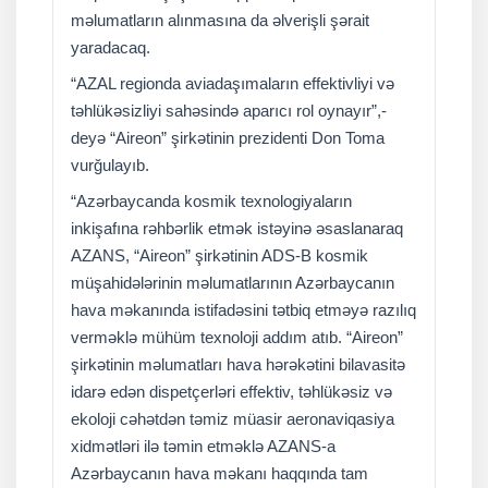
məlumatların alınmasına da əlverişli şərait
yaradacaq.
“AZAL regionda aviadaşımaların effektivliyi və
təhlükəsizliyi sahəsində aparıcı rol oynayır”,-
deyə “Aireon” şirkətinin prezidenti Don Toma
vurğulayıb.
“Azərbaycanda kosmik texnologiyaların
inkişafına rəhbərlik etmək istəyinə əsaslanaraq
AZANS, “Aireon” şirkətinin ADS-B kosmik
müşahidələrinin məlumatlarının Azərbaycanın
hava məkanında istifadəsini tətbiq etməyə razılıq
verməklə mühüm texnoloji addım atıb. “Aireon”
şirkətinin məlumatları hava hərəkətini bilavasitə
idarə edən dispetçerləri effektiv, təhlükəsiz və
ekoloji cəhətdən təmiz müasir aeronaviqasiya
xidmətləri ilə təmin etməklə AZANS-a
Azərbaycanın hava məkanı haqqında tam