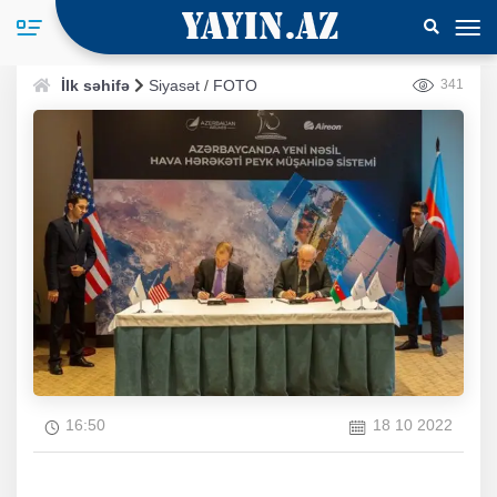
İlk səhifə
Siyasət
/
FOTO
341
16:50
18 10 2022