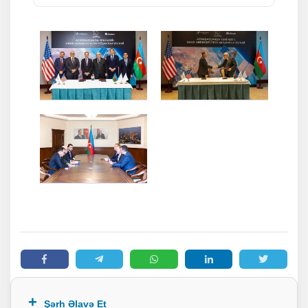
Şərh Əlavə Et