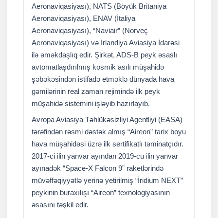
Aeronaviqasiyası), NATS (Böyük Britaniya
Aeronaviqasiyası), ENAV (İtaliya
Aeronaviqasiyası), “Naviair” (Norveç
Aeronaviqasiyası) və İrlandiya Aviasiya İdarəsi
ilə əməkdaşlıq edir. Şirkət, ADS-B peyk əsaslı
avtomatlaşdırılmış kosmik asılı müşahidə
şəbəkəsindən istifadə etməklə dünyada hava
gəmilərinin real zaman rejimində ilk peyk
müşahidə sistemini işləyib hazırlayıb.
Avropa Aviasiya Təhlükəsizliyi Agentliyi (EASA)
tərəfindən rəsmi dəstək almış “Aireon” tarix boyu
hava müşahidəsi üzrə ilk sertifikatlı təminatçıdır.
2017-ci ilin yanvar ayından 2019-cu ilin yanvar
ayınadək “Space-X Falcon 9” raketlərində
müvəffəqiyyətlə yerinə yetirilmiş “İridium NEXT”
peykinin buraxılışı “Aireon” texnologiyasının
əsasını təşkil edir.