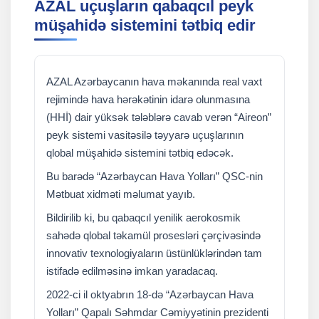
AZAL uçuşların qabaqcıl peyk
müşahidə sistemini tətbiq edir
AZAL Azərbaycanın hava məkanında real vaxt
rejimində hava hərəkətinin idarə olunmasına
(HHİ) dair yüksək tələblərə cavab verən “Aireon”
peyk sistemi vasitəsilə təyyarə uçuşlarının
qlobal müşahidə sistemini tətbiq edəcək.
Bu barədə “Azərbaycan Hava Yolları” QSC-nin
Mətbuat xidməti məlumat yayıb.
Bildirilib ki, bu qabaqcıl yenilik aerokosmik
sahədə qlobal təkamül prosesləri çərçivəsində
innovativ texnologiyaların üstünlüklərindən tam
istifadə edilməsinə imkan yaradacaq.
2022-ci il oktyabrın 18-də “Azərbaycan Hava
Yolları” Qapalı Səhmdar Cəmiyyətinin prezidenti