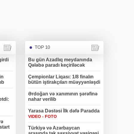
TOP 10
irdi
Bu gün Azadlıq meydanında
Qələbə paradı keçiriləcək
in
Çempionlar Liqası: 1/8 finalın
ıb
bütün iştirakçıları müəyyənləşdi
Ərdoğan və xanımının şərəfinə
etdi:
nahar verilib
Yarasa Dəstəsi İlk dəfə Paradda
VIDEO - FOTO
və
start
Türkiyə və Azərbaycan
arasında tək şəxsiyyət vəsiqəsi