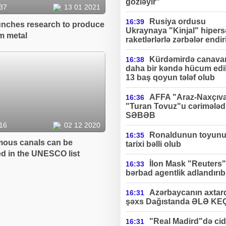
gözləyir"
37
13 01 2021
Rusiya ordusu
16:39
aunches research to produce
Ukraynaya "Kinjal" hipers
m metal
raketlərlərlə zərbələr endir
Kürdəmirdə canavar
16:38
daha bir kəndə hücum edi
13 baş qoyun tələf olub
AFFA "Araz-Naxçıv
16:36
"Turan Tovuz"u cərimələdi
SƏBƏB
16
02 12 2020
Ronaldunun toyun
16:35
mous canals can be
tarixi bəlli olub
ed in the UNESCO list
İlon Mask "Reuters"
16:33
bərbad agentlik adlandırıb
Azərbaycanın axtard
16:31
şəxs Dağıstanda ƏLƏ KE
"Real Madird"də cidd
16:31