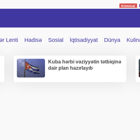
Bakıda müəll
Kriminal
r Lenti
Hadisə
Sosial
İqtisadiyyat
Dünya
Kulin
Kuba hərbi vəziyyətin tətbiqinə
dair plan hazırlayıb