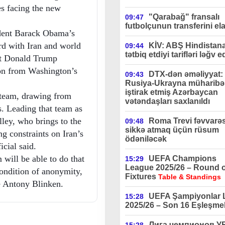
es facing the new
"Qarabağ" fransalı
09:47
futbolçunun transferini ela
dent Barack Obama’s
rd with Iran and world
KİV: ABŞ Hindistan
09:44
tətbiq etdiyi tarifləri ləğv e
nt Donald Trump
ion from Washington’s
DTX-dən əməliyyat:
09:43
Rusiya-Ukrayna müharibə
iştirak etmiş Azərbaycan
 team, drawing from
vətəndaşları saxlanıldı
s. Leading that team as
ley, who brings to the
Roma Trevi fəvvarə
09:48
sikkə atmaq üçün rüsum
ng constraints on Iran’s
ödəniləcək
cial said.
 will be able to do that
UEFA Champions
15:29
League 2025/26 – Round o
condition of anonymity,
Fixtures
Table & Standings
te Antony Blinken.
UEFA Şampiyonlar L
15:28
2025/26 – Son 16 Eşleşmel
Лига чемпионов 