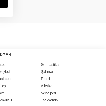
in
İDMAN
tbol
Gimnastika
leybol
Şahmat
asketbol
Reqbi
üləş
Atletika
oks
Velosiped
ormula 1
Taekvondo