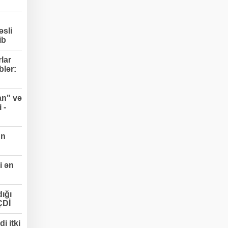
əsli
ib
lar
blər:
an" və
 -
un
i ən
ığı
ÇDİ
i itki