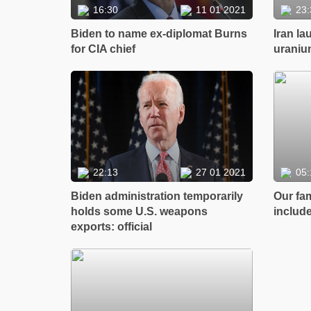
16:30
11 01 2021
23:
Biden to name ex-diplomat Burns
Iran l
for CIA chief
uraniu
22:13
27 01 2021
05:
Biden administration temporarily
Our fa
holds some U.S. weapons
includ
exports: official