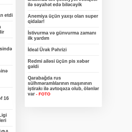
ilə səyahət edə biləcəyik
n etdi
Anemiya üçün yaxşı olan super
qidalar!
a
dir
İstivurma və günvurma zamanı
ilk yardım
sində
İdeal Ürək Pəhrizi
Redmi ailəsi üçün pis xəbər
gəldi
sinə
Qarabağda rus
sülhməramlılarının maşınının
iştirakı ilə avtoqəza olub, ölənlər
var
- FOTO
f 16
igi
eri
УЕФА