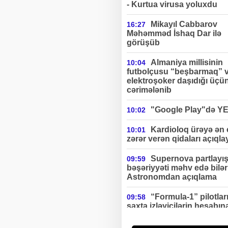
- Kurtua virusa yoluxdu
Mikayıl Cabbarov
16:27
Məhəmməd İshaq Dar ilə
görüşüb
Almaniya millisinin
10:04
futbolçusu “beşbarmaq” 
elektroşoker daşıdığı üçü
cərimələnib
"Google Play"də Y
10:02
Kardioloq ürəyə ən
10:01
zərər verən qidaları açıqla
Supernova partlayış
09:59
bəşəriyyəti məhv edə bilə
Astronomdan açıqlama
“Formula-1” pilotlar
09:58
saxta izləyicilərin hesabın
ciddi gəlir əldə edirlər