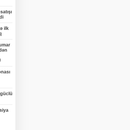
satışı
di
 ilk
q
umar
edən
Ü
onası
 güclü
siya