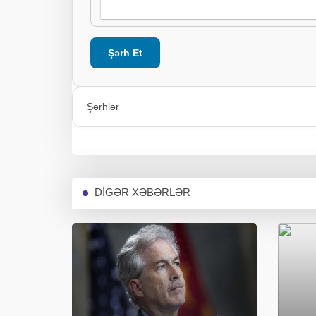
Şərh Et
Şərhlər
DİGƏR XƏBƏRLƏR