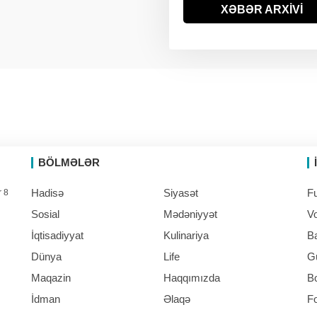
ABŞ-da uçan taksin
XƏBƏR ARXİVİ
09:57
hərbi versiyası ilk dəfə
sınaqdan keçirilib
BÖLMƏLƏR
Hadisə
Siyasət
Fu
r 8
Sosial
Mədəniyyət
Vo
İqtisadiyyat
Kulinariya
B
Dünya
Life
G
Maqazin
Haqqımızda
B
İdman
Əlaqə
F