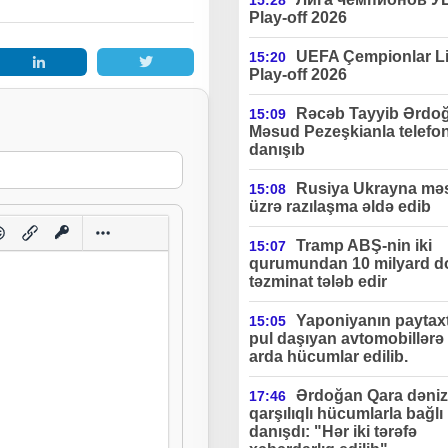
15:28
Play-off 2026
UEFA Çempionlar Li
15:20
Play-off 2026
Rəcəb Tayyib Ərdo
15:09
Məsud Pezeşkianla telefo
danışıb
Rusiya Ukrayna məs
15:08
üzrə razılaşma əldə edib
Tramp ABŞ-nin iki
15:07
qurumundan 10 milyard do
təzminat tələb edir
Yaponiyanın paytax
15:05
pul daşıyan avtomobillərə 
arda hücumlar edilib.
Ərdoğan Qara dəniz
17:46
qarşılıqlı hücumlarla bağlı
danışdı: "Hər iki tərəfə