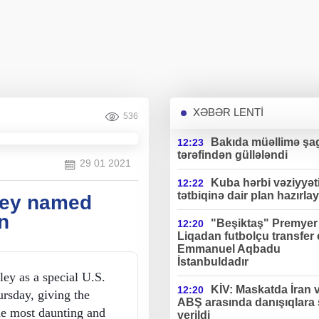
XƏBƏR LENTİ
536
Bakıda müəllimə şag
12:23
tərəfindən güllələndi
29 01 2021
Kuba hərbi vəziyyət
12:22
tətbiqinə dair plan hazırlay
ley named
n
"Beşiktaş" Premyer
12:20
Liqadan futbolçu transfer 
Emmanuel Aqbadu
İstanbuldadır
ey as a special U.S.
KİV: Maskatda İran 
12:20
ursday, giving the
ABŞ arasında danışıqlara 
the most daunting and
verildi