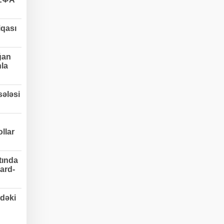
qası
ğan
nla
ələsi
llar
tında
ard-
dəki