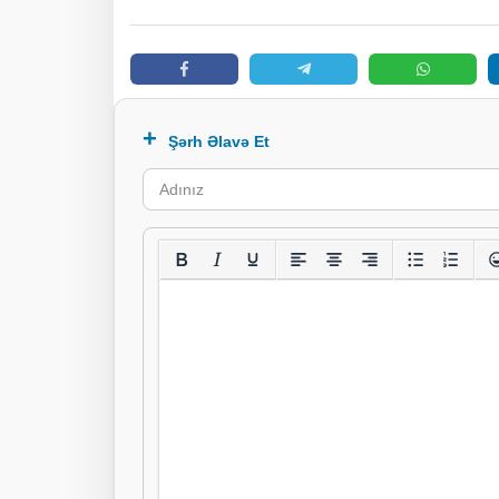
Şərh Əlavə Et