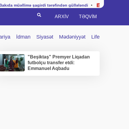
imə şagirdi tərəfindən güllələndi
•
Kuba hərbi vəziyyəti
Dünya
Search
ARXİV
TƏQVIM
ariya
İdman
Siyasət
Mədəniyyət
Life
"Beşiktaş" Premyer Liqadan
futbolçu transfer etdi:
Emmanuel Aqbadu
İstanbuldadır