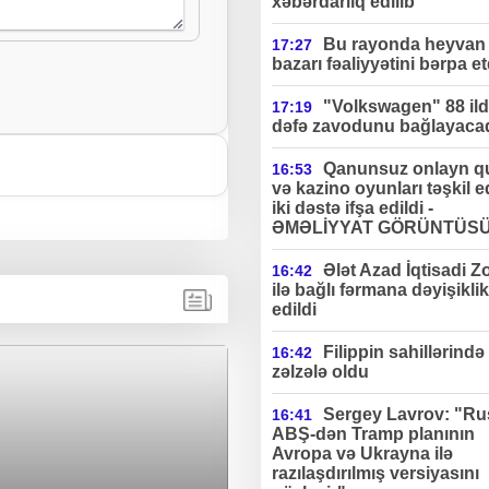
xəbərdarlıq edilib"
Bu rayonda heyvan 
17:27
bazarı fəaliyyətini bərpa et
"Volkswagen" 88 ildə
17:19
dəfə zavodunu bağlayaca
Qanunsuz onlayn q
16:53
və kazino oyunları təşkil 
iki dəstə ifşa edildi -
ƏMƏLİYYAT GÖRÜNTÜS
Ələt Azad İqtisadi Z
16:42
ilə bağlı fərmana dəyişiklik
edildi
Filippin sahillərində
16:42
zəlzələ oldu
Sergey Lavrov: "Ru
16:41
ABŞ-dən Tramp planının
Avropa və Ukrayna ilə
razılaşdırılmış versiyasını