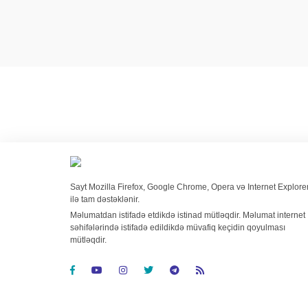
Sayt Mozilla Firefox, Google Chrome, Opera və Internet Explore
ilə tam dəstəklənir.
Məlumatdan istifadə etdikdə istinad mütləqdir. Məlumat internet
səhifələrində istifadə edildikdə müvafiq keçidin qoyulması
mütləqdir.