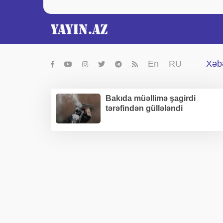
En
RU
Xəbə
Bakıda müəllimə şagirdi
tərəfindən güllələndi