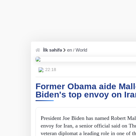
İlk səhifə
en
World
/
22:18
Former Obama aide Mal
Biden's top envoy on Ira
President Joe Biden has named Robert Mall
envoy for Iran, a senior official said on Th
veteran diplomat a leading role in one of 