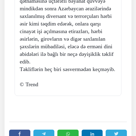
qətnaməsinə üçtərəfli bəyanat qüvvəyə
mindikdən sonra Azərbaycan ərazilərində
saxlanılmış diversant və terrorçuları hərbi
əsir kimi təqdim edərək, onlara qarşı
cinayət işi açılmasına etirazları, hərbi
əsirlərin, girovların və digər saxlanılan
şəxslərin mübadiləsi, eləcə də erməni dini
abidələri ilə bağlı bir neçə dəyişiklik təklif
edib.
Təkliflərin heç biri səsvermədən keçməyib.
© Trend