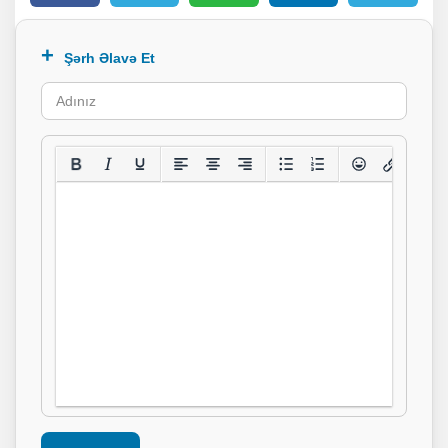
Şərh Əlavə Et