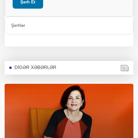
Şərh Et
Şərhlər
DİGƏR XƏBƏRLƏR