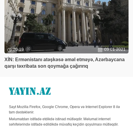
20:19
09 01 2021
XİN: Ermənistanı atəşkəsə əməl etməyə, Azərbaycana
qarşı təxribata son qoymağa çağırırıq
Sayt Mozilla Firefox, Google Chrome, Opera və Internet Explorer 8 ilə
tam dəstəklənir.
Məlumatdan istifadə etdikdə istinad mütləqdir. Məlumat internet
səhifələrində istifadə edildikdə müvafiq keçidin qoyulması mütləqdir.