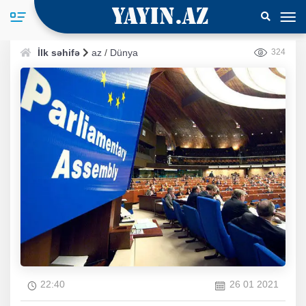
İlk səhifə
az
/
Dünya
324
22:40
26 01 2021