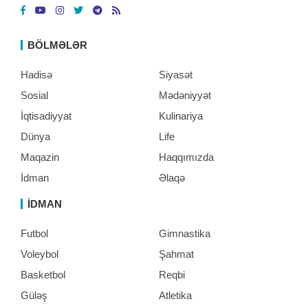
BÖLMƏLƏR
Hadisə
Siyasət
Sosial
Mədəniyyət
İqtisadiyyat
Kulinariya
Dünya
Life
Maqazin
Haqqımızda
İdman
Əlaqə
İDMAN
Futbol
Gimnastika
Voleybol
Şahmat
Basketbol
Reqbi
Güləş
Atletika