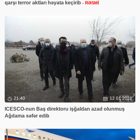
qarşı terror aktları həyata keçirib
- RƏSMİ
21:40
12 01 2021
ICESCO-nun Baş direktoru işğaldan azad olunmuş
Ağdama səfər edib