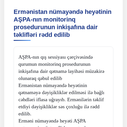
Ermənistan nümayəndə heyətinin
AŞPA-nın monitorinq
prosedurunun inkişafına dair
təklifləri rədd edilib
AŞPA-nın qış sessiyası çərçivəsində
qurumun monitorinq prosedurunun
inkişafına dair qətnamə layihəsi müzakirə
olunaraq qəbul edilib
Ermənistan nümayəndə heyətinin
qətnaməyə dəyişikliklər edilməsi ilə bağlı
cəhdləri iflasa uğrayıb. Ermənilərin təklif
etdiyi dəyişikliklər səs çoxluğu ilə rədd
edilib.
Erməni nümayəndə heyəti AŞPA