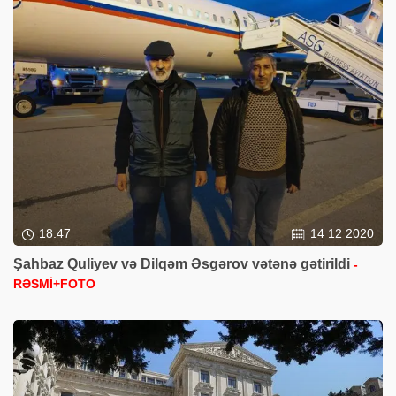
18:47
14 12 2020
Şahbaz Quliyev və Dilqəm Əsgərov vətənə gətirildi
-
RƏSMİ+FOTO