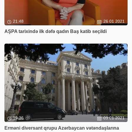
21:48
26 01 2021
AŞPA tarixində ilk dəfə qadın Baş katib seçildi
19:36
09 01 2021
Erməni diversant qrupu Azərbaycan vətəndaşlarına