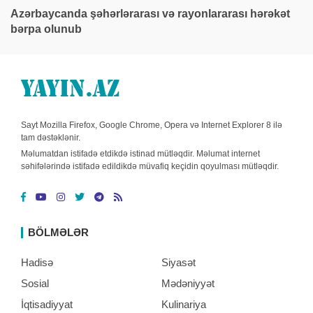
Azərbaycanda şəhərlərarası və rayonlararası hərəkət
bərpa olunub
Sayt Mozilla Firefox, Google Chrome, Opera və Internet Explorer 8 ilə
tam dəstəklənir.
Məlumatdan istifadə etdikdə istinad mütləqdir. Məlumat internet
səhifələrində istifadə edildikdə müvafiq keçidin qoyulması mütləqdir.
BÖLMƏLƏR
Hadisə
Siyasət
Sosial
Mədəniyyət
İqtisadiyyat
Kulinariya