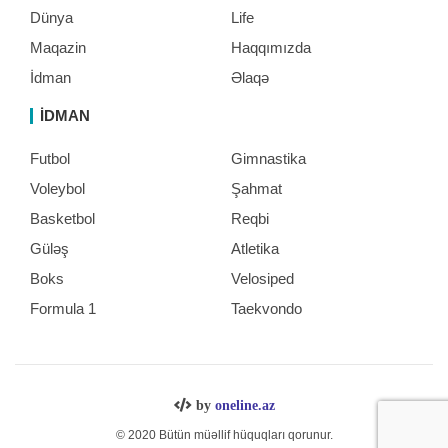
Dünya
Life
Maqazin
Haqqımızda
İdman
Əlaqə
İDMAN
Futbol
Gimnastika
Voleybol
Şahmat
Basketbol
Reqbi
Güləş
Atletika
Boks
Velosiped
Formula 1
Taekvondo
by
oneline.az
© 2020 Bütün müəllif hüquqları qorunur.