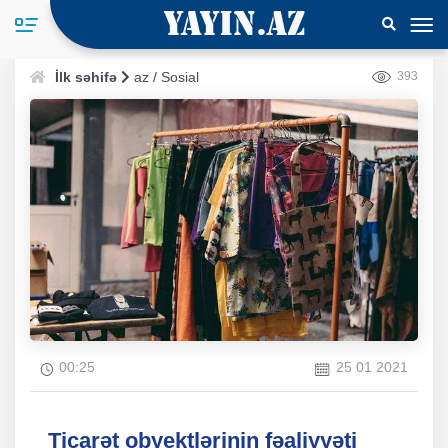
İlk səhifə
az
/
Sosial
393
00:25
25 01 2021
Ticarət obyektlərinin fəaliyyəti