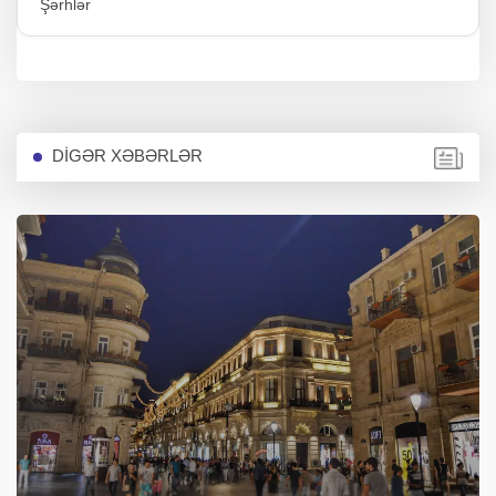
Şərhlər
DİGƏR XƏBƏRLƏR