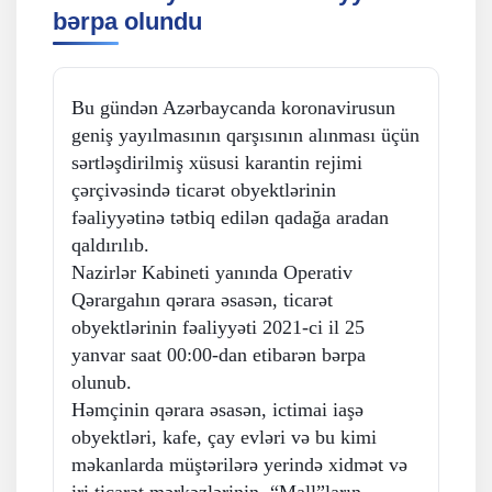
bərpa olundu
Bu gündən Azərbaycanda koronavirusun
geniş yayılmasının qarşısının alınması üçün
sərtləşdirilmiş xüsusi karantin rejimi
çərçivəsində ticarət obyektlərinin
fəaliyyətinə tətbiq edilən qadağa aradan
qaldırılıb.
Nazirlər Kabineti yanında Operativ
Qərargahın qərara əsasən, ticarət
obyektlərinin fəaliyyəti 2021-ci il 25
yanvar saat 00:00-dan etibarən bərpa
olunub.
Həmçinin qərara əsasən, ictimai iaşə
obyektləri, kafe, çay evləri və bu kimi
məkanlarda müştərilərə yerində xidmət və