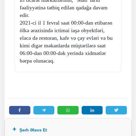
iri ticarət mərkəzlərinin, “Mall”ların
fəaliyyətinə tətbiq edilən qadağa davam
edir.
2021-ci il 1 fevral saat 00:00-dan etibarən
ölkə ərazisində ictimai iaşə obyektləri,
eləcə də restoran, kafe və çay evləri və bu
kimi digər məkanlarda müştərilərə saat
06:00-dan 00:00-dək yerində xidmətlər
bərpa olunacaq.
Şərh Əlavə Et