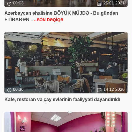
00:03
25 01 2021
Azərbaycan əhalisinə BÖYÜK MÜJDƏ - Bu gündən
ETİBARƏN...
- SON DƏQİQƏ
00:30
14 12 2020
Kafe, restoran və çay evlərinin fəaliyyəti dayandırıldı