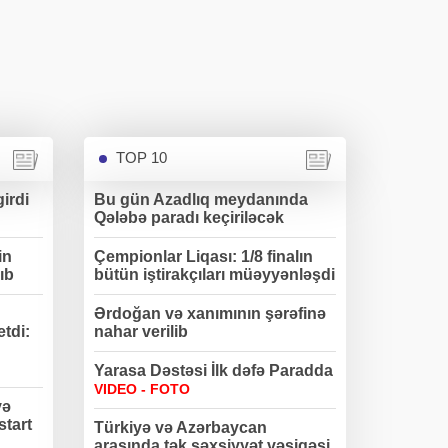
TOP 10
irdi
Bu gün Azadlıq meydanında
Qələbə paradı keçiriləcək
in
Çempionlar Liqası: 1/8 finalın
ıb
bütün iştirakçıları müəyyənləşdi
Ərdoğan və xanımının şərəfinə
etdi:
nahar verilib
Yarasa Dəstəsi İlk dəfə Paradda
VIDEO - FOTO
və
start
Türkiyə və Azərbaycan
arasında tək şəxsiyyət vəsiqəsi