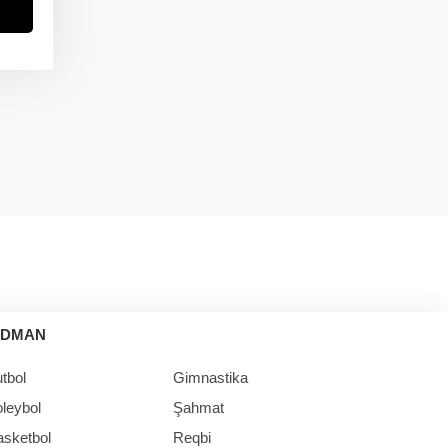
in
İDMAN
tbol
Gimnastika
leybol
Şahmat
asketbol
Reqbi