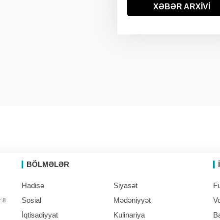
ABŞ-da uçan taksin
XƏBƏR ARXİVİ
09:57
hərbi versiyası ilk dəfə
sınaqdan keçirilib
BÖLMƏLƏR
Hadisə
Siyasət
Fu
Sosial
Mədəniyyət
Vo
r 8
İqtisadiyyat
Kulinariya
B