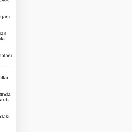
qası
ğan
nla
ələsi
llar
tında
ard-
dəki