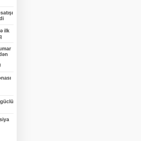
satışı
di
 ilk
q
umar
edən
Ü
onası
 güclü
siya