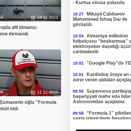
- Kurtua virusa yoluxdu
Mikayıl Cabbarov
16:27
55
18 01 2021
Məhəmməd İshaq Dar ilə
görüşüb
qda əlil idmançı
ənə dırmanıb
Almaniya millisinin
10:04
futbolçusu “beşbarmaq” 
elektroşoker daşıdığı üçü
cərimələnib
"Google Play"də Y
10:02
Kardioloq ürəyə ən
10:01
zərər verən qidaları açıqla
Supernova partlayış
09:59
09
11 12 2020
bəşəriyyəti məhv edə bilə
Astronomdan açıqlama
 Şumaxerin oğlu "Formula
ebüt etdi
“Formula-1” pilotlar
09:58
saxta izləyicilərin hesabın
ciddi gəlir əldə edirlər