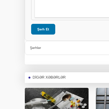
Şərh Et
Şərhlər
DİGƏR XƏBƏRLƏR