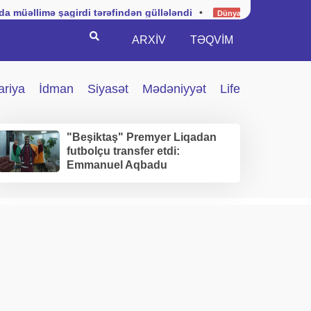
agirdi tərəfindən güllələndi
•
Kuba hərbi vəziyyətin tətb
Dünya
Search
ARXİV
TƏQVIM
ariya
İdman
Siyasət
Mədəniyyət
Life
"Beşiktaş" Premyer Liqadan
futbolçu transfer etdi:
Emmanuel Aqbadu
İstanbuldadır