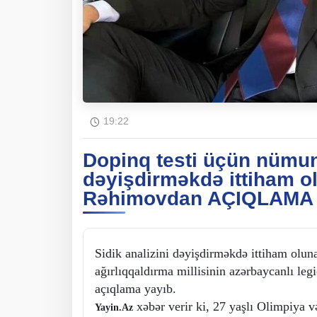
19:22
Dopinq testi üçün nümun
dəyişdirməkdə ittiham o
Rəhimovdan AÇIQLAMA
Sidik analizini dəyişdirməkdə ittiham olun
ağırlıqqaldırma millisinin azərbaycanlı le
açıqlama yayıb.
xəbər verir ki, 27 yaşlı Olimpiya 
Yayin.Az