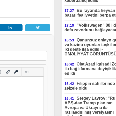
xəbərdarlıq edilib"
Bu rayonda heyvan 
17:27
bazarı fəaliyyətini bərpa et
"Volkswagen" 88 ildə
17:19
dəfə zavodunu bağlayaca
Qanunsuz onlayn q
16:53
və kazino oyunları təşkil 
iki dəstə ifşa edildi -
ƏMƏLİYYAT GÖRÜNTÜS
Ələt Azad İqtisadi Z
16:42
ilə bağlı fərmana dəyişiklik
edildi
Filippin sahillərində
16:42
zəlzələ oldu
Sergey Lavrov: "Ru
16:41
ABŞ-dən Tramp planının
Avropa və Ukrayna ilə
razılaşdırılmış versiyasını