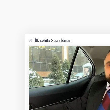
İlk səhifə
az
İdman
/