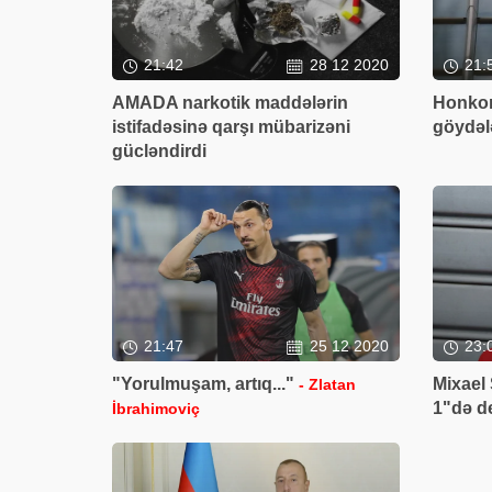
21:42
28 12 2020
21:
AMADA narkotik maddələrin
Honkon
istifadəsinə qarşı mübarizəni
göydəl
gücləndirdi
21:47
25 12 2020
23:
"Yorulmuşam, artıq..."
Mixael
- Zlatan
1"də d
İbrahimoviç