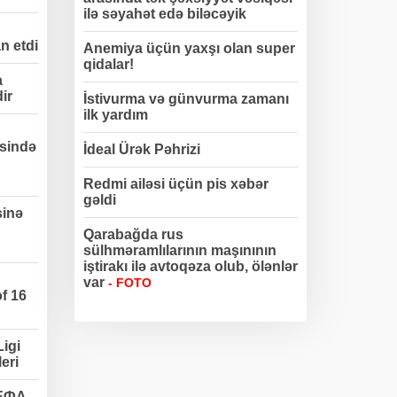
ilə səyahət edə biləcəyik
n etdi
Anemiya üçün yaxşı olan super
qidalar!
a
dir
İstivurma və günvurma zamanı
ilk yardım
sində
İdeal Ürək Pəhrizi
Redmi ailəsi üçün pis xəbər
gəldi
sinə
Qarabağda rus
sülhməramlılarının maşınının
iştirakı ilə avtoqəza olub, ölənlər
var
- FOTO
f 16
igi
eri
УЕФА