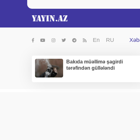
En
RU
Xəbə
Bakıda müəllimə şagirdi
tərəfindən güllələndi