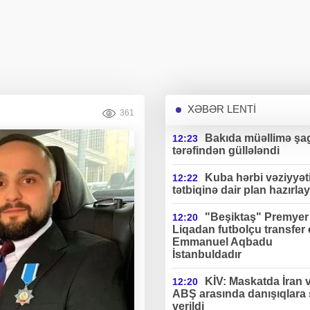
XƏBƏR LENTİ
361
Bakıda müəllimə şag
12:23
tərəfindən güllələndi
Kuba hərbi vəziyyət
12:22
tətbiqinə dair plan hazırlay
"Beşiktaş" Premyer
12:20
Liqadan futbolçu transfer 
Emmanuel Aqbadu
İstanbuldadır
KİV: Maskatda İran 
12:20
ABŞ arasında danışıqlara 
verildi