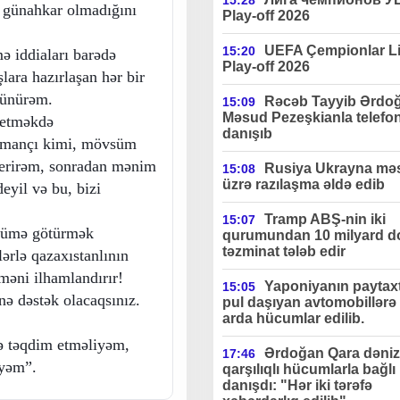
15:28
 günahkar olmadığını
Play-off 2026
UEFA Çempionlar Li
15:20
mə iddiaları barədə
Play-off 2026
lara hazırlaşan hər bir
şünürəm.
Rəcəb Tayyib Ərdo
15:09
Məsud Pezeşkianla telefo
 etməkdə
danışıb
idmançı kimi, mövsüm
verirəm, sonradan mənim
Rusiya Ukrayna məs
15:08
üzrə razılaşma əldə edib
eyil və bu, bizi
Tramp ABŞ-nin iki
15:07
özümə götürmək
qurumundan 10 milyard do
təzminat tələb edir
ərlə qazaxıstanlının
məni ilhamlandırır!
Yaponiyanın paytax
15:05
ə dəstək olacaqsınız.
pul daşıyan avtomobillərə 
arda hücumlar edilib.
nə təqdim etməliyəm,
Ərdoğan Qara dəniz
17:46
əyəm”.
qarşılıqlı hücumlarla bağlı
danışdı: "Hər iki tərəfə