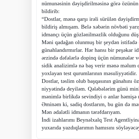
nümunəsinin dəyişdirilməsinə görə özünün
bildirib:
“Dostlar, mənə qarşı irəli sürülən dəyişdir
bildiriş almışam. Belə xəbərin növbəti yarış
idmançı üçün gözlənilməzlik olduğunu dü
Məni qadağan olunmuş bir şeydən istifadə
günahlandırmırlar. Hər hansı bir peşəkar 
ərzində dəfələrlə dopinq üçün nümunələr 
sidik analizimlə nə baş verir mənə məlum d
yoxlayan test qurumlarının məsuliyyətidir.
Dostlar, təslim olub başqasının günahını 
niyyətində deyiləm. Qələbələrim günü minl
mənimlə birlikdə sevindiyi o anlar həmişə 
Əminəm ki, sadiq dostlarım, bu gün də mən
Mən ədalətli idmanın tərəfdarıyam.
İndi izahlarımı Beynəlxalq Test Agentliyi
yuxarıda yazdıqlarımın hamısını söyləyəc