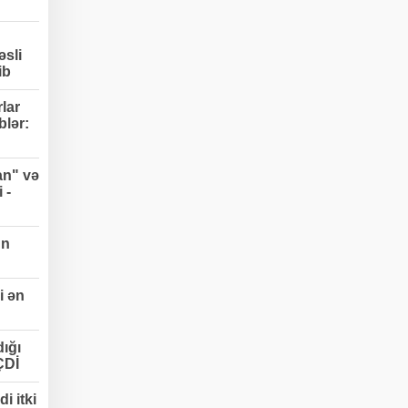
əsli
ib
lar
blər:
an" və
 -
un
i ən
ığı
ÇDİ
i itki