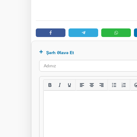
Şərh Əlavə Et