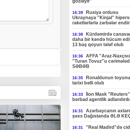
gözləyir"
Rusiya ordusu
16:39
Ukraynaya "Kinjal" hipers
raketlərlərlə zərbələr endir
Kürdəmirdə canavar
16:38
daha bir kəndə hücum edi
13 baş qoyun tələf olub
AFFA "Araz-Naxçıv
16:36
"Turan Tovuz"u cərimələdi
SƏBƏB
Ronaldunun toyun
16:35
tarixi bəlli olub
İlon Mask "Reuters"
16:33
bərbad agentlik adlandırıb
Azərbaycanın axtard
16:31
şəxs Dağıstanda ƏLƏ KE
"Real Madird"də cidd
16:31