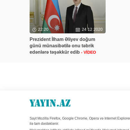
22:20
24 12 2020
Prezident İlham Əliyev doğum
günü münasibətilə onu təbrik
edənlərə təşəkkür edib
- VİDEO
Sayt Mozilla Firefox, Google Chrome, Opera və Internet Explore
ilə tam dəstəklənir.