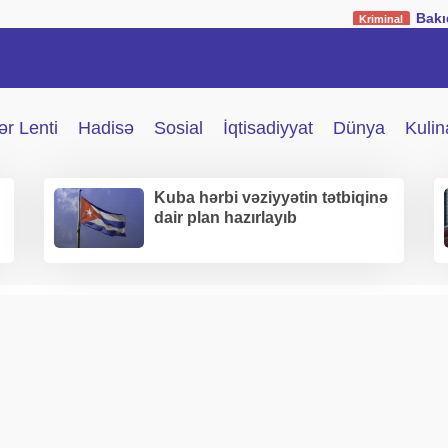
Bakıda müəllimə ş
Kriminal
r Lenti
Hadisə
Sosial
İqtisadiyyat
Dünya
Kulin
Kuba hərbi vəziyyətin tətbiqinə
dair plan hazırlayıb