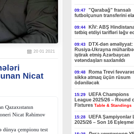
"Qarabağ" fransalı
09:47
futbolçunun transferini ela
KİV: ABŞ Hindistan
09:44
tətbiq etdiyi tarifləri ləğv e
DTX-dən əməliyyat:
09:43
Rusiya-Ukrayna müharibə
20 01 2021
iştirak etmiş Azərbaycan
vətəndaşları saxlanıldı
ələri
Roma Trevi fəvvarə
09:48
lunan Nicat
sikkə atmaq üçün rüsum
ödəniləcək
UEFA Champions
15:29
League 2025/26 – Round o
Fixtures
Table & Standings
an Qazaxıstanın
gioneri Nicat Rəhimov
UEFA Şampiyonlar L
15:28
2025/26 – Son 16 Eşleşmel
və dünya çempionu test
Лига чемпионов 