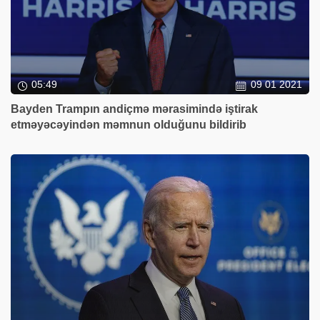
05:49
09 01 2021
Bayden Trampın andiçmə mərasimində iştirak
etməyəcəyindən məmnun olduğunu bildirib