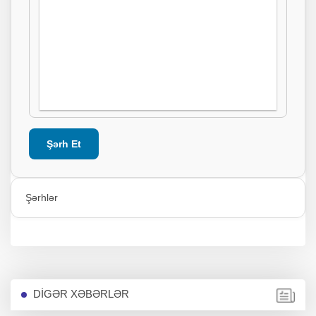
Şərh Et
Şərhlər
DİGƏR XƏBƏRLƏR