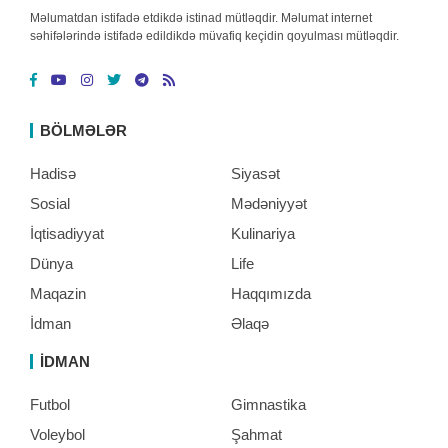
Məlumatdan istifadə etdikdə istinad mütləqdir. Məlumat internet
səhifələrində istifadə edildikdə müvafiq keçidin qoyulması mütləqdir.
BÖLMƏLƏR
Hadisə
Siyasət
Sosial
Mədəniyyət
İqtisadiyyat
Kulinariya
Dünya
Life
Maqazin
Haqqımızda
İdman
Əlaqə
İDMAN
Futbol
Gimnastika
Voleybol
Şahmat