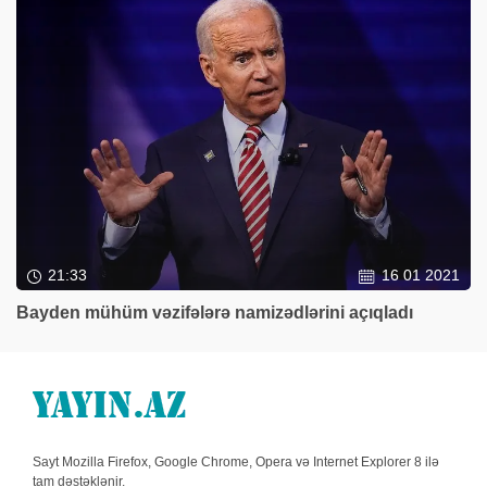
21:33
16 01 2021
Bayden mühüm vəzifələrə namizədlərini açıqladı
Sayt Mozilla Firefox, Google Chrome, Opera və Internet Explorer 8 ilə
tam dəstəklənir.