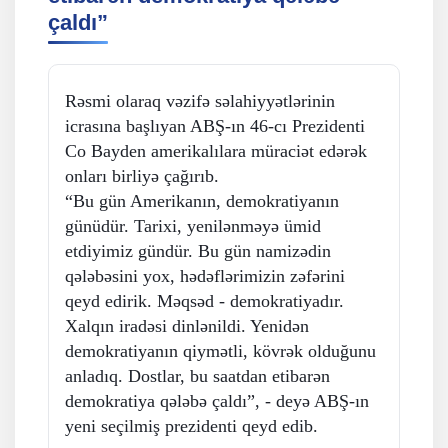
çaldı”
Rəsmi olaraq vəzifə səlahiyyətlərinin
icrasına başlıyan ABŞ-ın 46-cı Prezidenti
Co Bayden amerikalılara müraciət edərək
onları birliyə çağırıb.
“Bu gün Amerikanın, demokratiyanın
günüdür. Tarixi, yenilənməyə ümid
etdiyimiz gündür. Bu gün namizədin
qələbəsini yox, hədəflərimizin zəfərini
qeyd edirik. Məqsəd - demokratiyadır.
Xalqın iradəsi dinlənildi. Yenidən
demokratiyanın qiymətli, kövrək olduğunu
anladıq. Dostlar, bu saatdan etibarən
demokratiya qələbə çaldı”, - deyə ABŞ-ın
yeni seçilmiş prezidenti qeyd edib.