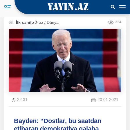
İlk səhifə
az
/
Dünya
324
22:31
20 01 2021
Bayden: “Dostlar, bu saatdan
etibarən demokratiya qələbə