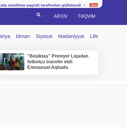
şagirdi tərəfindən güllələndi
•
Kuba hərbi vəziyyətin tət
Dünya
Search
ARXİV
TƏQVIM
ariya
İdman
Siyasət
Mədəniyyət
Life
"Beşiktaş" Premyer Liqadan
futbolçu transfer etdi:
Emmanuel Aqbadu
İstanbuldadır