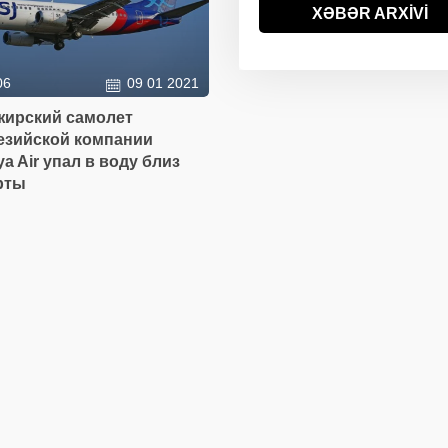
ABŞ-da uçan taksin
XƏBƏR ARXİVİ
09:57
hərbi versiyası ilk dəfə
sınaqdan keçirilib
06
09 01 2021
жирский самолет
езийской компании
aya Air упал в воду близ
рты