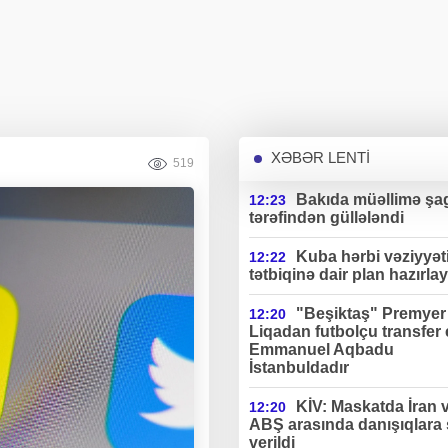
XƏBƏR LENTİ
519
Bakıda müəllimə şag
12:23
tərəfindən güllələndi
Kuba hərbi vəziyyət
12:22
tətbiqinə dair plan hazırlay
"Beşiktaş" Premyer
12:20
Liqadan futbolçu transfer 
Emmanuel Aqbadu
İstanbuldadır
KİV: Maskatda İran 
12:20
ABŞ arasında danışıqlara 
verildi