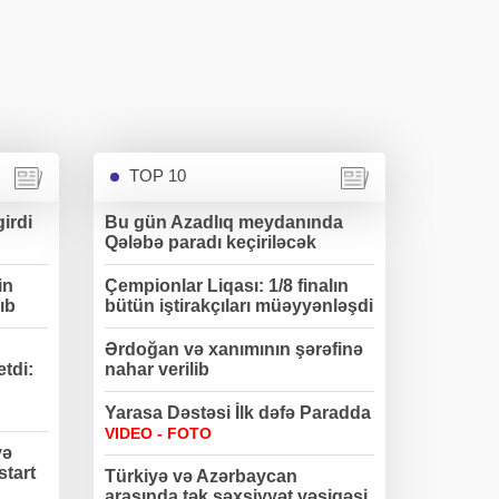
TOP 10
irdi
Bu gün Azadlıq meydanında
Qələbə paradı keçiriləcək
in
Çempionlar Liqası: 1/8 finalın
ıb
bütün iştirakçıları müəyyənləşdi
Ərdoğan və xanımının şərəfinə
etdi:
nahar verilib
Yarasa Dəstəsi İlk dəfə Paradda
VIDEO - FOTO
və
start
Türkiyə və Azərbaycan
arasında tək şəxsiyyət vəsiqəsi