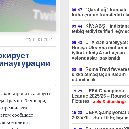
"Qarabağ" fransalı
09:47
futbolçunun transferini ela
KİV: ABŞ Hindistan
09:44
tətbiq etdiyi tarifləri ləğv e
14 01 2021
DTX-dən əməliyyat:
09:43
Rusiya-Ukrayna müharibə
iştirak etmiş Azərbaycan
окирует
vətəndaşları saxlanıldı
 инаугурации
Roma Trevi fəvvarə
09:48
sikkə atmaq üçün rüsum
ödəniləcək
UEFA Champions
15:29
заблокировать аккаунт
League 2025/26 – Round o
а Трампа 20 января,
Fixtures
Table & Standings
о президента
UEFA Şampiyonlar L
15:28
этом сообщает
2025/26 – Son 16 Eşleşmel
еля компании.
Лига чемпионов 