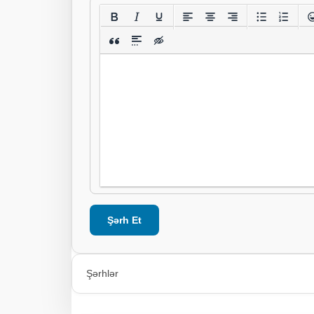
Şərh Et
Şərhlər