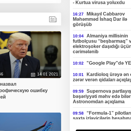
- Kurtua virusa yoluxdu
Mikayıl Cabbarov
16:27
Məhəmməd İshaq Dar ilə
görüşüb
Almaniya millisinin
10:04
futbolçusu “beşbarmaq” 
elektroşoker daşıdığı üçü
cərimələnib
"Google Play"də Y
10:02
46
14 01 2021
Kardioloq ürəyə ən
10:01
zərər verən qidaları açıqla
 назвал
трофическую ошибку
Supernova partlayış
09:59
bəşəriyyəti məhv edə bilə
тей
Astronomdan açıqlama
“Formula-1” pilotlar
09:58
saxta izləyicilərin hesabın
ciddi gəlir əldə edirlər