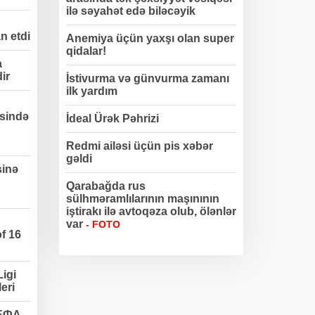
ilə səyahət edə biləcəyik
n etdi
Anemiya üçün yaxşı olan super
qidalar!
a
dir
İstivurma və günvurma zamanı
ilk yardım
sində
İdeal Ürək Pəhrizi
Redmi ailəsi üçün pis xəbər
gəldi
sinə
Qarabağda rus
sülhməramlılarının maşınının
iştirakı ilə avtoqəza olub, ölənlər
var
- FOTO
f 16
igi
eri
УЕФА