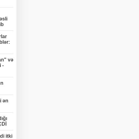
əsli
ib
lar
blər:
an" və
 -
un
i ən
ığı
ÇDİ
i itki