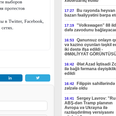
xəbərdarlıq edilib"
оги выборов
мя протестов
Bu rayonda heyvan 
17:27
bazarı fəaliyyətini bərpa et
 в Twitter, Facebook,
"Volkswagen" 88 ildə
17:19
 сетях.
dəfə zavodunu bağlayaca
Qanunsuz onlayn q
16:53
və kazino oyunları təşkil 
iki dəstə ifşa edildi -
ƏMƏLİYYAT GÖRÜNTÜS
Ələt Azad İqtisadi Z
16:42
ilə bağlı fərmana dəyişiklik
edildi
Filippin sahillərində
16:42
zəlzələ oldu
Sergey Lavrov: "Ru
16:41
ABŞ-dən Tramp planının
Avropa və Ukrayna ilə
razılaşdırılmış versiyasını