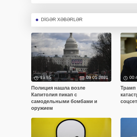
DİGƏR XƏBƏRLƏR
19:55
09 01 2021
00:
Полиция нашла возле
Трамп
Капитолия пикап с
катас
самодельными бомбами и
соцсе
оружием