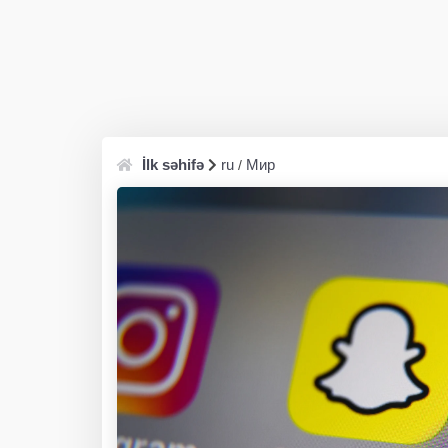
İlk səhifə
ru
Мир
/