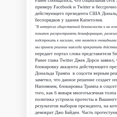
Ранее сообщалось, что социальная сеть 
примеру Facebook и Twitter и бессрочно
действующего президента США Дональд
беспорядков у здания Капитолия.
"В интересах общественной безопасности и на осно
попыток распространять дезинформацию, разжига
подстрекать к насилию, что является очевидными
мы приняли решение навсегда прекратить действие
передает портал слова представителя Sn
Ранее глава Twitter Джек Дорси заявил, 
блокировку аккаунта действующего пр
Дональда Трампа в соцсети верным реш
заметил, что данное решение создает о
Напомним, блокировка Трампа в соцсет
того, как 6 января многотысячная толп
политика устроила протесты в Вашингт
результатов выборов президента, на ко
демократ Джо Байден. Часть протестую