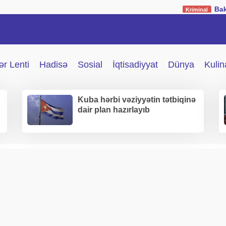
Bakıda müəllimə 
Kriminal
r Lenti
Hadisə
Sosial
İqtisadiyyat
Dünya
Kulin
Kuba hərbi vəziyyətin tətbiqinə
dair plan hazırlayıb