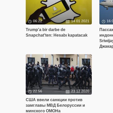
06:22
14 01 2021
16:
Trump'a bir darbe de
Пасса
Snapchat'ten: Hesabı kapatacak
индон
Sriwij
Джака
22:56
23 12 2020
США ввели санкции против
замглавы МВД Белоруссии и
минского ОМОНа