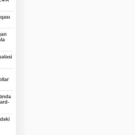
qası
ğan
nla
ələsi
llar
tında
ard-
dəki