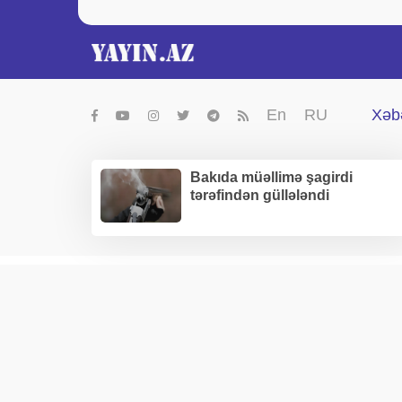
En
RU
Xəbə
Bakıda müəllimə şagirdi
tərəfindən güllələndi