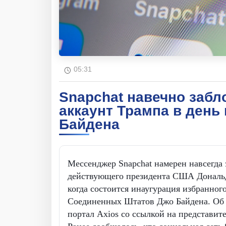
05:31
Snapchat навечно забл
аккаунт Трампа в день
Байдена
Мессенджер Snapchat намерен навсегда 
действующего президента США Дональд
когда состоится инаугурация избранног
Соединенных Штатов Джо Байдена. Об 
портал Axios со ссылкой на представит