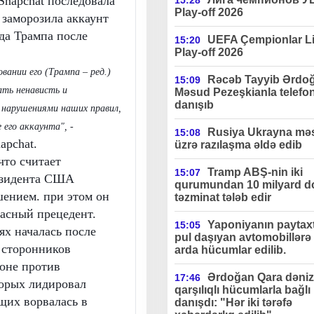
Snapchat последовала
15:28
Play-off 2026
 заморозила аккаунт
а Трампа после
UEFA Çempionlar Li
15:20
Play-off 2026
вании его (Трампа – ред.)
Rəcəb Tayyib Ərdo
15:09
ть ненависть и
Məsud Pezeşkianla telefo
danışıb
 нарушениями наших правил,
 его аккаунта", -
Rusiya Ukrayna məs
15:08
apchat.
üzrə razılaşma əldə edib
что считает
Tramp ABŞ-nin iki
15:07
езидента США
qurumundan 10 milyard do
ением. при этом он
təzminat tələb edir
пасный прецедент.
Yaponiyanın paytax
15:05
ях началась после
pul daşıyan avtomobillərə 
а сторонников
arda hücumlar edilib.
оне против
Ərdoğan Qara dəniz
17:46
торых лидировал
qarşılıqlı hücumlarla bağlı
щих ворвалась в
danışdı: "Hər iki tərəfə