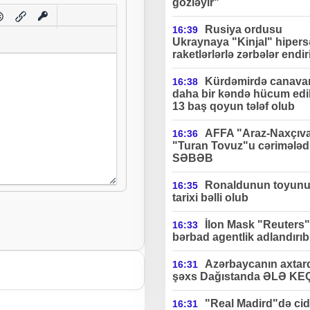
gözləyir"
Rusiya ordusu
16:39
Ukraynaya "Kinjal" hipers
raketlərlərlə zərbələr endir
Kürdəmirdə canavar
16:38
daha bir kəndə hücum edi
13 baş qoyun tələf olub
AFFA "Araz-Naxçıv
16:36
"Turan Tovuz"u cərimələdi
SƏBƏB
Ronaldunun toyun
16:35
tarixi bəlli olub
İlon Mask "Reuters"
16:33
bərbad agentlik adlandırıb
Azərbaycanın axtard
16:31
şəxs Dağıstanda ƏLƏ KE
"Real Madird"də cidd
16:31