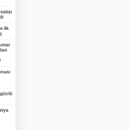
satışı
di
 ilk
q
umar
edən
Ü
onası
 güclü
siya