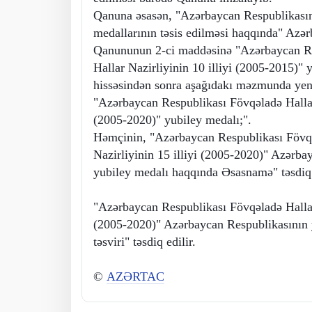
Qanuna əsasən, "Azərbaycan Respublikasın
medallarının təsis edilməsi haqqında" Azə
Qanununun 2-ci maddəsinə "Azərbaycan Re
Hallar Nazirliyinin 10 illiyi (2005-2015)" 
hissəsindən sonra aşağıdakı məzmunda yeni 
"Azərbaycan Respublikası Fövqəladə Hallar 
(2005-2020)" yubiley medalı;".
Həmçinin, "Azərbaycan Respublikası Fövq
Nazirliyinin 15 illiyi (2005-2020)" Azərba
yubiley medalı haqqında Əsasnamə" təsdiq 
"Azərbaycan Respublikası Fövqəladə Hallar 
(2005-2020)" Azərbaycan Respublikasının 
təsviri" təsdiq edilir.
©
AZƏRTAC