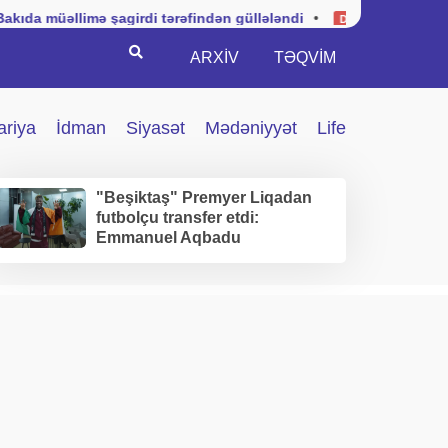
mə şagirdi tərəfindən güllələndi
•
Kuba hərbi vəziyyətin
Dünya
Search
ARXİV
TƏQVIM
ariya
İdman
Siyasət
Mədəniyyət
Life
"Beşiktaş" Premyer Liqadan
futbolçu transfer etdi:
Emmanuel Aqbadu
İstanbuldadır