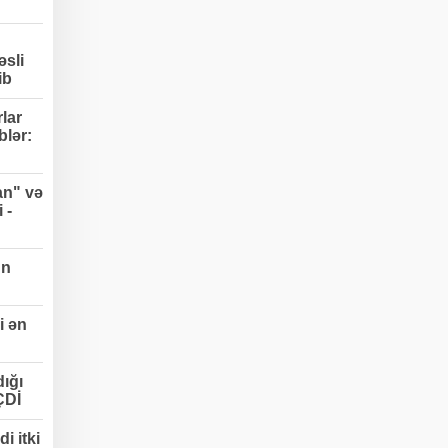
əsli
ib
lar
blər:
an" və
 -
un
i ən
ığı
ÇDİ
i itki