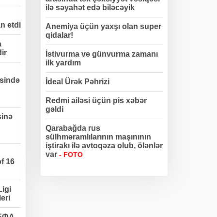
ilə səyahət edə biləcəyik
n etdi
Anemiya üçün yaxşı olan super
qidalar!
a
dir
İstivurma və günvurma zamanı
ilk yardım
sində
İdeal Ürək Pəhrizi
Redmi ailəsi üçün pis xəbər
gəldi
sinə
Qarabağda rus
sülhməramlılarının maşınının
iştirakı ilə avtoqəza olub, ölənlər
var
- FOTO
f 16
igi
eri
УЕФА