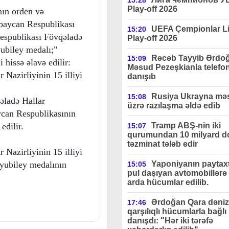
15:28
Play-off 2026
ın orden və
rbaycan Respublikası
UEFA Çempionlar Li
15:20
spublikası Fövqəladə
Play-off 2026
yubiley medalı;"
Rəcəb Tayyib Ərdo
15:09
hissə əlavə edilir:
Məsud Pezeşkianla telefo
Nazirliyinin 15 illiyi
danışıb
Rusiya Ukrayna məs
15:08
əladə Hallar
üzrə razılaşma əldə edib
ycan Respublikasının
edilir.
Tramp ABŞ-nin iki
15:07
qurumundan 10 milyard do
təzminat tələb edir
Nazirliyinin 15 illiyi
yubiley medalının
Yaponiyanın paytax
15:05
pul daşıyan avtomobillərə 
arda hücumlar edilib.
Ərdoğan Qara dəniz
17:46
qarşılıqlı hücumlarla bağlı
danışdı: "Hər iki tərəfə