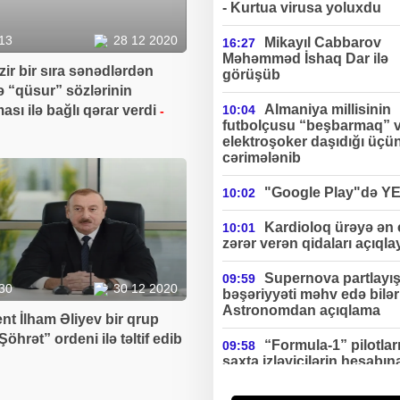
- Kurtua virusa yoluxdu
13
28 12 2020
Mikayıl Cabbarov
16:27
Məhəmməd İshaq Dar ilə
ir bir sıra sənədlərdən
görüşüb
və “qüsur” sözlərinin
Almaniya millisinin
ması ilə bağlı qərar verdi
10:04
-
futbolçusu “beşbarmaq” 
elektroşoker daşıdığı üçü
cərimələnib
"Google Play"də Y
10:02
Kardioloq ürəyə ən
10:01
zərər verən qidaları açıqla
Supernova partlayış
09:59
30
30 12 2020
bəşəriyyəti məhv edə bilə
Astronomdan açıqlama
nt İlham Əliyev bir qrup
Şöhrət” ordeni ilə təltif edib
“Formula-1” pilotlar
09:58
saxta izləyicilərin hesabın
ciddi gəlir əldə edirlər