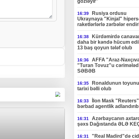
gözləyir"
Rusiya ordusu
16:39
Ukraynaya "Kinjal" hipers
raketlərlərlə zərbələr endir
Kürdəmirdə canavar
16:38
daha bir kəndə hücum edi
13 baş qoyun tələf olub
AFFA "Araz-Naxçıv
16:36
"Turan Tovuz"u cərimələdi
SƏBƏB
Ronaldunun toyun
16:35
tarixi bəlli olub
İlon Mask "Reuters"
16:33
bərbad agentlik adlandırıb
Azərbaycanın axtard
16:31
şəxs Dağıstanda ƏLƏ KE
"Real Madird"də cidd
16:31