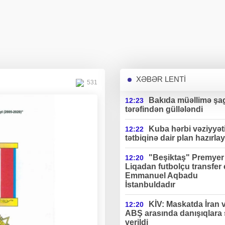
XƏBƏR LENTİ
531
Bakıda müəllimə şag
12:23
tərəfindən güllələndi
Kuba hərbi vəziyyət
12:22
tətbiqinə dair plan hazırlay
"Beşiktaş" Premyer
12:20
Liqadan futbolçu transfer 
Emmanuel Aqbadu
İstanbuldadır
KİV: Maskatda İran 
12:20
ABŞ arasında danışıqlara 
verildi