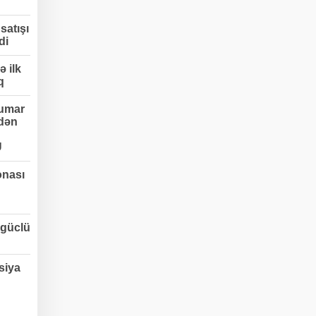
satışı
di
 ilk
q
umar
edən
Ü
onası
 güclü
siya