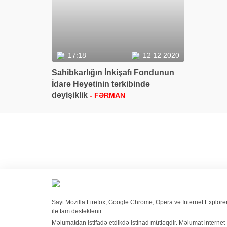
17:18
12 12 2020
Sahibkarlığın İnkişafı Fondunun
İdarə Heyətinin tərkibində
dəyişiklik
- FƏRMAN
Sayt Mozilla Firefox, Google Chrome, Opera və Internet Explore
ilə tam dəstəklənir.
Məlumatdan istifadə etdikdə istinad mütləqdir. Məlumat internet