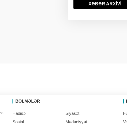
ABŞ-da uçan taksin
XƏBƏR ARXİVİ
09:57
hərbi versiyası ilk dəfə
sınaqdan keçirilib
BÖLMƏLƏR
Hadisə
Siyasət
Fu
r 8
Sosial
Mədəniyyət
Vo