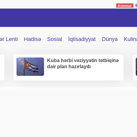
Bakıda müəlli
Kriminal
r Lenti
Hadisə
Sosial
İqtisadiyyat
Dünya
Kulin
Kuba hərbi vəziyyətin tətbiqinə
dair plan hazırlayıb