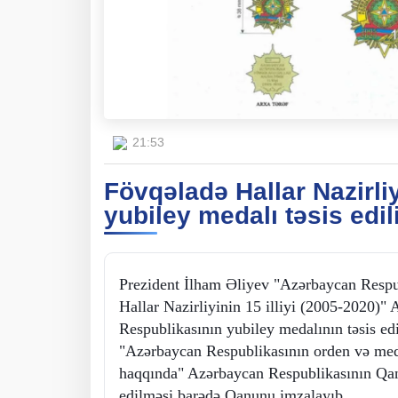
21:53
Fövqəladə Hallar Nazirliyi
yubiley medalı təsis edil
Prezident İlham Əliyev "Azərbaycan Respu
Hallar Nazirliyinin 15 illiyi (2005-2020)"
Respublikasının yubiley medalının təsis edi
"Azərbaycan Respublikasının orden və meda
haqqında" Azərbaycan Respublikasının Qa
edilməsi barədə Qanunu imzalayıb.