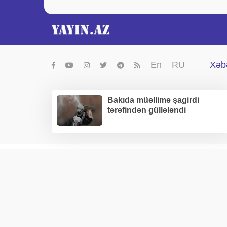
En
RU
Xəbə
Bakıda müəllimə şagirdi
tərəfindən güllələndi