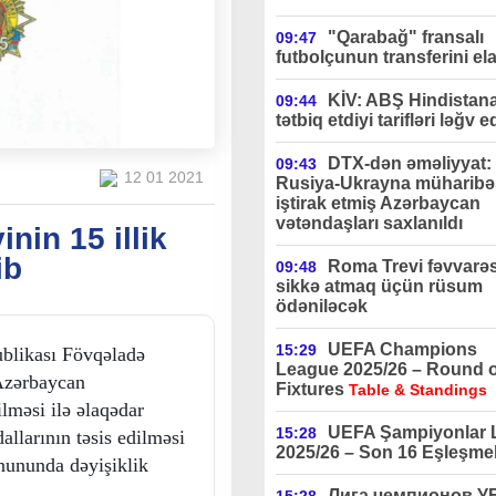
"Qarabağ" fransalı
09:47
futbolçunun transferini ela
KİV: ABŞ Hindistan
09:44
tətbiq etdiyi tarifləri ləğv e
DTX-dən əməliyyat:
09:43
12 01 2021
Rusiya-Ukrayna müharibə
iştirak etmiş Azərbaycan
vətəndaşları saxlanıldı
nin 15 illik
ib
Roma Trevi fəvvarə
09:48
sikkə atmaq üçün rüsum
ödəniləcək
UEFA Champions
15:29
blikası Fövqəladə
League 2025/26 – Round o
 Azərbaycan
Fixtures
Table & Standings
lməsi ilə əlaqədar
UEFA Şampiyonlar L
15:28
llarının təsis edilməsi
2025/26 – Son 16 Eşleşmel
nununda dəyişiklik
Лига чемпионов 