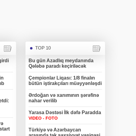
TOP 10
irdi
Bu gün Azadlıq meydanında
Qələbə paradı keçiriləcək
in
Çempionlar Liqası: 1/8 finalın
ıb
bütün iştirakçıları müəyyənləşdi
Ərdoğan və xanımının şərəfinə
etdi:
nahar verilib
Yarasa Dəstəsi İlk dəfə Paradda
VIDEO - FOTO
və
start
Türkiyə və Azərbaycan
arasında tək şəxsiyyət vəsiqəsi