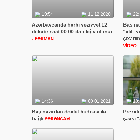
19:54
11 12 2020
22:
Azərbaycanda hərbi vəziyyət 12
Baş naz
dekabr saat 00:00-dan ləğv olunur
“əlil” 
çıxarıl
- FƏRMAN
VİDEO
14:36
09 01 2021
19:
Baş nazirdən dövlət büdcəsi ilə
Prezide
bağlı
şəxsi “
SƏRƏNCAM