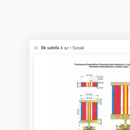
İlk səhifə
az
Sosial
/