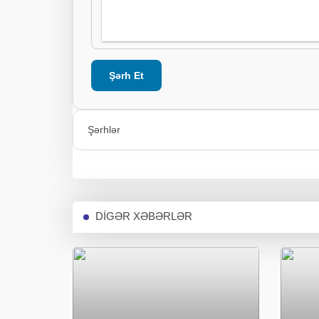
Şərh Et
Şərhlər
DİGƏR XƏBƏRLƏR