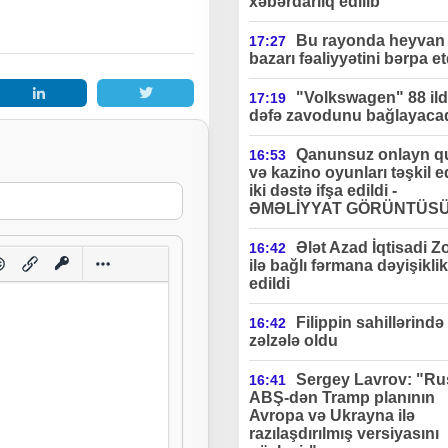
xəbərdarlıq edilib"
Bu rayonda heyvan 
17:27
bazarı fəaliyyətini bərpa et
"Volkswagen" 88 ildə
17:19
dəfə zavodunu bağlayaca
Qanunsuz onlayn q
16:53
və kazino oyunları təşkil 
iki dəstə ifşa edildi -
ƏMƏLİYYAT GÖRÜNTÜS
Ələt Azad İqtisadi Z
16:42
ilə bağlı fərmana dəyişiklik
edildi
Filippin sahillərində
16:42
zəlzələ oldu
Sergey Lavrov: "Ru
16:41
ABŞ-dən Tramp planının
Avropa və Ukrayna ilə
razılaşdırılmış versiyasını