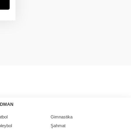
in
İDMAN
tbol
Gimnastika
leybol
Şahmat