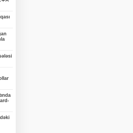
qası
ğan
nla
ələsi
llar
tında
ard-
dəki