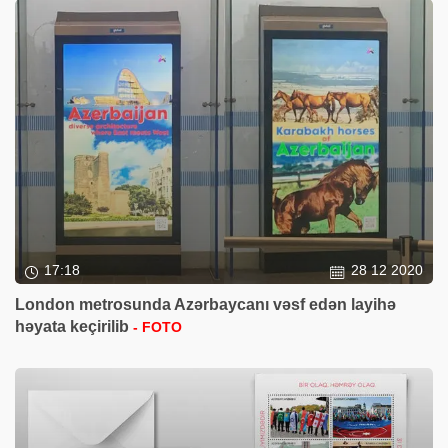
17:18
28 12 2020
London metrosunda Azərbaycanı vəsf edən layihə
həyata keçirilib
- FOTO