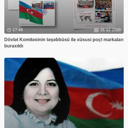
17:48
31 12 2020
Dövlət Komitəsinin təşəbbüsü ilə xüsusi poçt markaları
buraxıldı