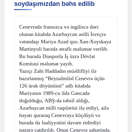
soydaşımızdan bəhs edilib
Cenevrədə fransızca və ingiliscə dərc
olunan kitabda Azərbaycan əsilli İsveçrə
vətəndaşı Mariya Azad qızı Xan-Xoyskaya
Martinyoli barədə ətraflı məlumat verilib.
Bu barədə Diasporla İş üzrə Dövlət
Komitəsi məlumat yayıb.
Yazıçı Zahi Haddadın müəllifliyi ilə
hazırlanmış “Beynəlmiləl Cenevrə üçün
126 ürək döyüntüsü” adlı kitabda
Mariyanın 1989-cu ildə Gəncədə
doğulduğu, ABŞ-da təhsil aldığı,
Azərbaycan milli rəqslərini ifa etdiyi, ailə
həyatı quraraq Cenevrəyə köçdüyü və
burada da fəaliyyətini davam etdirdiyi
nəzərə çatdırılıb. Onun Cenevrə şəhərində,