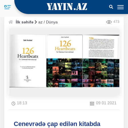
İlk səhifə
az
/
Dünya
473
18:13
09 01 2021
Cenevrədə çap edilən kitabda