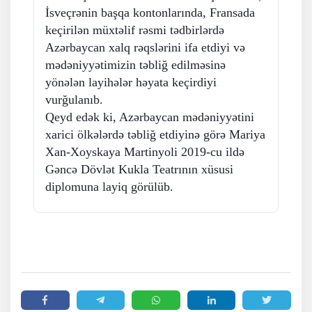
İsveçrənin başqa kontonlarında, Fransada
keçirilən müxtəlif rəsmi tədbirlərdə
Azərbaycan xalq rəqslərini ifa etdiyi və
mədəniyyətimizin təbliğ edilməsinə
yönələn layihələr həyata keçirdiyi
vurğulanıb.
Qeyd edək ki, Azərbaycan mədəniyyətini
xarici ölkələrdə təbliğ etdiyinə görə Mariya
Xan-Xoyskaya Martinyoli 2019-cu ildə
Gəncə Dövlət Kukla Teatrının xüsusi
diplomuna layiq görülüb.