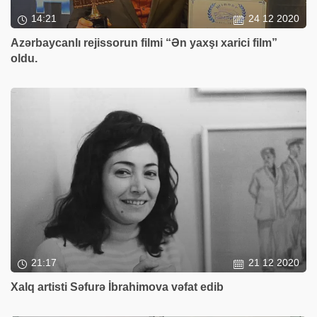
14:21
24 12 2020
Azərbaycanlı rejissorun filmi “Ən yaxşı xarici film”
oldu.
21:17
21 12 2020
Xalq artisti Səfurə İbrahimova vəfat edib