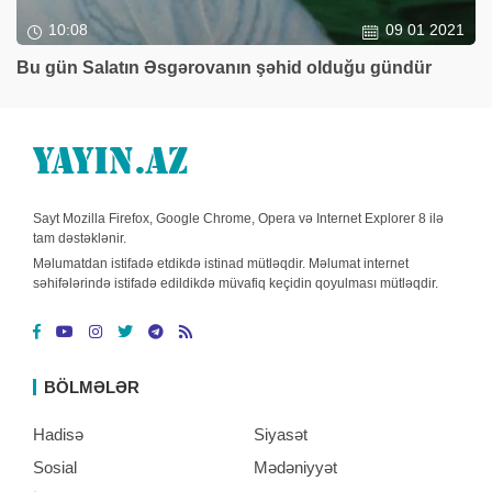
10:08
09 01 2021
Bu gün Salatın Əsgərovanın şəhid olduğu gündür
Sayt Mozilla Firefox, Google Chrome, Opera və Internet Explorer 8 ilə
tam dəstəklənir.
Məlumatdan istifadə etdikdə istinad mütləqdir. Məlumat internet
səhifələrində istifadə edildikdə müvafiq keçidin qoyulması mütləqdir.
BÖLMƏLƏR
Hadisə
Siyasət
Sosial
Mədəniyyət