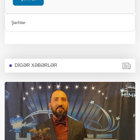
Şərhlər
DİGƏR XƏBƏRLƏR