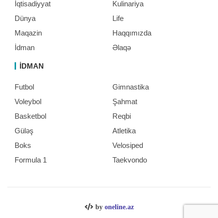
İqtisadiyyat
Kulinariya
Dünya
Life
Maqazin
Haqqımızda
İdman
Əlaqə
İDMAN
Futbol
Gimnastika
Voleybol
Şahmat
Basketbol
Reqbi
Güləş
Atletika
Boks
Velosiped
Formula 1
Taekvondo
by
oneline.az