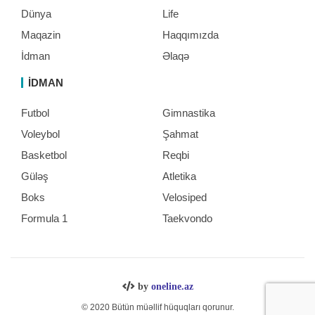
Dünya
Life
Maqazin
Haqqımızda
İdman
Əlaqə
İDMAN
Futbol
Gimnastika
Voleybol
Şahmat
Basketbol
Reqbi
Güləş
Atletika
Boks
Velosiped
Formula 1
Taekvondo
by
oneline.az
© 2020 Bütün müəllif hüquqları qorunur.