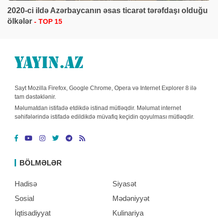
2020-ci ildə Azərbaycanın əsas ticarət tərəfdaşı olduğu
ölkələr
- TOP 15
Sayt Mozilla Firefox, Google Chrome, Opera və Internet Explorer 8 ilə
tam dəstəklənir.
Məlumatdan istifadə etdikdə istinad mütləqdir. Məlumat internet
səhifələrində istifadə edildikdə müvafiq keçidin qoyulması mütləqdir.
BÖLMƏLƏR
Hadisə
Siyasət
Sosial
Mədəniyyət
İqtisadiyyat
Kulinariya