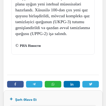
plana uyğun yeni istehsal müəssisələri
hazırlandı. Xüsusilə 100-dən çox yeni qaz
quyusu birləşdirildi, mövcud kompleks qaz
təmizləyici qurğunun (UKPG-3) tutumu
genişləndirildi və qazdan əvvəl təmizlənmə
qurğusu (UPPG-2) işə salındı.
©
РИА Новости
Şərh Əlavə Et