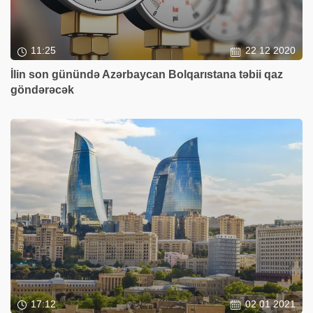
11:25
22 12 2020
İlin son günündə Azərbaycan Bolqarıstana təbii qaz
göndərəcək
17:12
02 01 2021