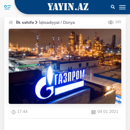
İlk səhifə
İqtisadiyyat
/
Dünya
395
17:44
04 01 2021