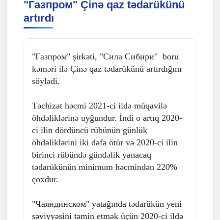
"Газпром" Çinə qaz tədarükünü
artırdı
"Газпром" şirkəti, "Сила Сибири" boru
kəməri ilə Çinə qaz tədarükünü artırdığını
söylədi.
Təchizat həcmi 2021-ci ildə müqavilə
öhdəliklərinə uyğundur. İndi o artıq 2020-
ci ilin dördüncü rübünün günlük
öhdəliklərini iki dəfə ötür və 2020-ci ilin
birinci rübündə gündəlik yanacaq
tədarükünün minimum həcmindən 220%
çoxdur.
"Чаяндинском" yatağında tədarükün yeni
səviyyəsini təmin etmək üçün 2020-ci ildə