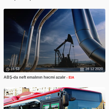
16:53
28 12 2020
ABŞ-da neft emalının həcmi azalır
- EIA